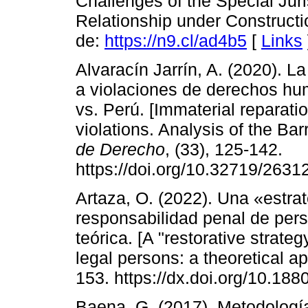
Challenges of the Special Juri
Relationship under Constructi
de:
https://n9.cl/ad4b5
[
Links
Alvaracín Jarrín, A. (2020). La
a violaciones de derechos hum
vs. Perú. [Immaterial reparati
violations. Analysis of the Bar
de Derecho
, (33), 125-142.
https://doi.org/10.32719/2631
Artaza, O. (2022). Una «estrat
responsabilidad penal de pers
teórica. [A "restorative strategy"
legal persons: a theoretical a
153. https://dx.doi.org/10.1
Baena, G. (2017). Metodología