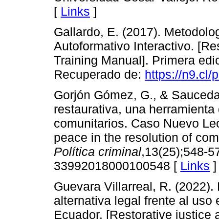
[
Links
]
Gallardo, E. (2017). Metodolog
Autoformativo Interactivo. [Re
Training Manual]. Primera edi
Recuperado de:
https://n9.cl/
Gorjón Gómez, G., & Sauceda V
restaurativa, una herramienta 
comunitarios. Caso Nuevo León.
peace in the resolution of co
Política criminal
,13(25);548-57
33992018000100548 [
Links
]
Guevara Villarreal, R. (2022).
alternativa legal frente al us
Ecuador. [Restorative justice a