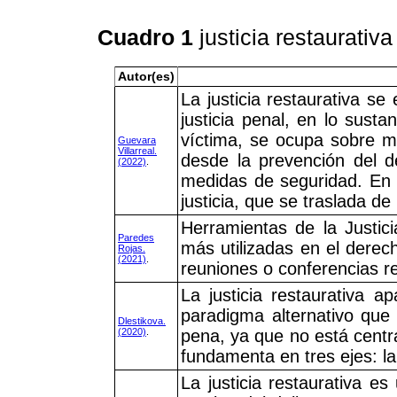
Cuadro 1
justicia restaurativ
Autor(es)
La justicia restaurativa s
justicia penal, en lo susta
víctima, se ocupa sobre m
Guevara
Villarreal.
desde la prevención del de
(2022)
.
medidas de seguridad. En t
justicia, que se traslada de 
Herramientas de la Justic
Paredes
más utilizadas en el derec
Rojas.
(2021)
.
reuniones o conferencias re
La justicia restaurativa 
paradigma alternativo que c
Dlestikova.
(2020)
.
pena, ya que no está centra
fundamenta en tres ejes: la 
La justicia restaurativa e