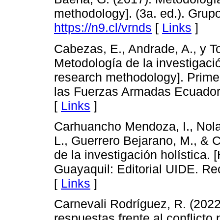
methodology]. (3a. ed.). Grupo
https://n9.cl/vrnds
[
Links
]
Cabezas, E., Andrade, A., y To
Metodología de la investigación
research methodology]. Primer
las Fuerzas Armadas Ecuador
[
Links
]
Carhuancho Mendoza, I., Nola
L., Guerrero Bejarano, M., & 
de la investigación holística. 
Guayaquil: Editorial UIDE. R
[
Links
]
Carnevali Rodríguez, R. (2022)
respuestas frente al conflicto