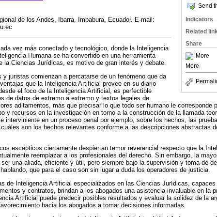
Send th
Indicators
onal de los Andes, Ibarra, Imbabura, Ecuador. E-mail:
du.ec
Related lin
Share
ada vez más conectado y tecnológico, donde la Inteligencia
 Inteligencia Humana se ha convertido en una herramienta
More
e la Ciencias Jurídicas, es motivo de gran interés y debate.
More
 y juristas comienzan a percatarse de un fenómeno que da
Permali
entajas que la Inteligencia Artificial provee en su diario
desde el foco de la Inteligencia Artificial, es perfectible
es de datos de extremo a extremo y textos legales de
ores aditamentos, más que precisar lo que todo ser humano le corresponde 
o y recursos en la investigación en torno a la construcción de la llamada teo
e interviniente en un proceso penal por ejemplo, sobre los hechos, las prueb
r cuáles son los hechos relevantes conforme a las descripciones abstractas de
cos escépticos ciertamente despiertan temor reverencial respecto que la Intelig
ntualmente reemplazar a los profesionales del derecho. Sin embargo, la may
e ser una aliada, eficiente y útil, pero siempre bajo la supervisión y toma de d
ablando, que para el caso son sin lugar a duda los operadores de justicia.
s de Inteligencia Artificial especializados en las Ciencias Jurídicas, capace
lamentos y contratos, brindan a los abogados una asistencia invaluable en la 
encia Artificial puede predecir posibles resultados y evaluar la solidez de la 
o favorecimiento hacia los abogados a tomar decisiones informadas.