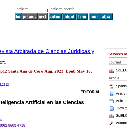
Revista Arbitrada de Ciencias Jurídicas y
Services 
Journal
3371
SciELO
 supl.2 Santa Ana de Coro Aug. 2023 Epub May 16,
Article
i2.2912
Spanis
EDITORIAL
Article
Article
teligencia Artificial en las Ciencias
How to 
SciELO
1
Automat
-0001-8609-4738