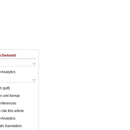
on Demand
 Analytics
h (pdf)
 in xml format
 references
cite this article
 Analytics
ic translation