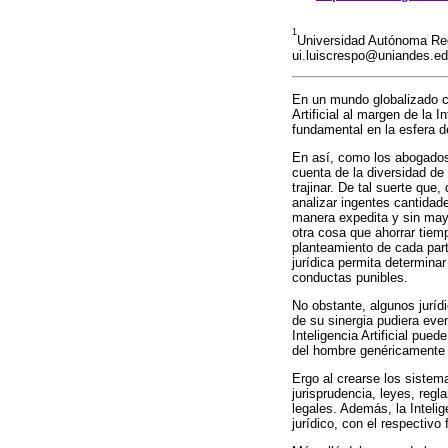
1
Universidad Autónoma Regi
ui.luiscrespo@uniandes.e
En un mundo globalizado c
Artificial al margen de la
fundamental en la esfera d
En así, como los abogados
cuenta de la diversidad de v
trajinar. De tal suerte que, 
analizar ingentes cantidad
manera expedita y sin may
otra cosa que ahorrar tiemp
planteamiento de cada part
jurídica permita determina
conductas punibles.
No obstante, algunos jurídi
de su sinergia pudiera eve
Inteligencia Artificial pued
del hombre genéricamente h
Ergo al crearse los sistema
jurisprudencia, leyes, reg
legales. Además, la Intelig
jurídico, con el respectiv