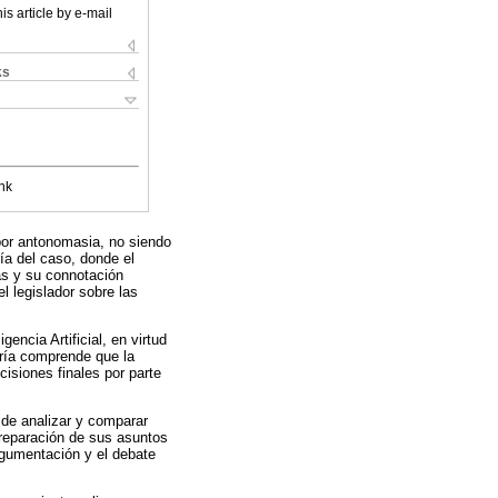
is article by e-mail
ks
nk
por antonomasia, no siendo
ría del caso, donde el
as y su connotación
l legislador sobre las
encia Artificial, en virtud
oría comprende que la
ecisiones finales por parte
s de analizar y comparar
preparación de sus asuntos
argumentación y el debate