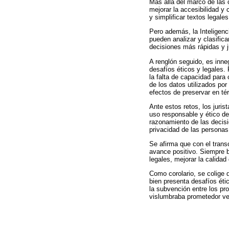
Más allá del marco de las c
mejorar la accesibilidad y 
y simplificar textos legal
Pero además, la Inteligencia
pueden analizar y clasific
decisiones más rápidas y ju
A renglón seguido, es inneg
desafíos éticos y legales. 
la falta de capacidad para
de los datos utilizados por 
efectos de preservar en té
Ante estos retos, los juri
uso responsable y ético de l
razonamiento de las decisio
privacidad de las personas
Se afirma que con el transc
avance positivo. Siempre ba
legales, mejorar la calidad
Como corolario, se colige q
bien presenta desafíos éti
la subvención entre los pro
vislumbraba prometedor verb