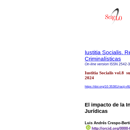
Iustitia Socialis. 
Criminalísticas
On-line version
ISSN
2542-
Iustitia Socialis vol.8
2024
https://doi.org/10.35381/racji.v8
El impacto de la In
Jurídicas
Luis Andrés Crespo-Berti
http://orcid.org/0000