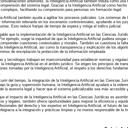
onsideraciones anteriores, la Inteligencia Artificial también tributa como una
comprensión del sistema legal. Gracias a la Inteligencia Artificial como hecho 
es complejos, facilitando su comprensión para personas sin formación legal.
 Artificial también ayuda a agilitar los procesos judiciales. Los sistemas de In
ar información relevante en los escenarios controversiales, ayudando a los ju
stas. Esto reduce franjas de tiempo de espera y mitiga el tráfico judicial.
able que la implementación de la Inteligencia Artificial en las Ciencias Juríd
Por ejemplo, surge la inquietud de que la Inteligencia Artificial pudiera sesgar
 comprender cuestiones contextuales y morales. También se cuestiona la falta
la Inteligencia Artificial, así como la transparencia y explicación de los algori
rminos de encriptación la protección de la información empleada.
stas y tecnólogos trabajan en mancomunidad para establecer normas y regulac
a Inteligencia Artificial en el ámbito jurídico. Se erigen los principios de tran
nes tomadas por la Inteligencia Artificial, el respeto a los derechos fundamen
.
urrir del tiempo, la integración de la Inteligencia Artificial en las Ciencias Ju
jo la guía y supervisión humana, la Inteligencia Artificial ayudará a la inde
 de la asesoría legal y hacer que el sistema judicializable sea más accesible
ue el impacto de la Inteligencia Artificial en las Ciencias Jurídicas es asomb
cos y legales, también ofrece oportunidades para mejorar la eficiencia y equid
fesionales del derecho y los expertos en Inteligencia Artificial, el futuro de l
igracia a la integración y prácticas limpias y no menos responsable de la Inte