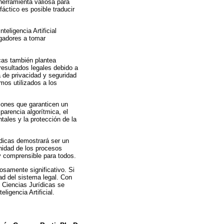
 herramienta valiosa para
fáctico es posible traducir
teligencia Artificial
zgadores a tomar
icas también plantea
 resultados legales debido a
 de privacidad y seguridad
tmos utilizados a los
iones que garanticen un
sparencia algorítmica, el
tales y la protección de la
rídicas demostrará ser un
mnidad de los procesos
 y comprensible para todos.
rosamente significativo. Si
ad del sistema legal. Con
as Ciencias Jurídicas se
ligencia Artificial.