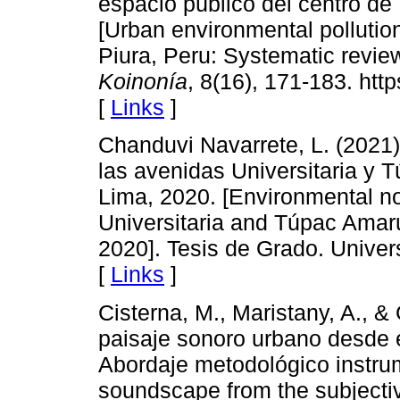
espacio público del centro de 
[Urban environmental polluti
Piura, Peru: Systematic revie
Koinonía
, 8(16), 171-183. htt
[
Links
]
Chanduvi Navarrete, L. (2021)
las avenidas Universitaria y 
Lima, 2020. [Environmental n
Universitaria and Túpac Amaru
2020]. Tesis de Grado. Univer
[
Links
]
Cisterna, M., Maristany, A., &
paisaje sonoro urbano desde el
Abordaje metodológico instrum
soundscape from the subjective