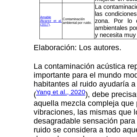
La contaminació
las condicione
Amable
Contaminación
zona. Por lo 
Álvarez et al.
ambiental por ruido.
(2017)
.
ambientales po
y necesita muy 
Elaboración: Los autores.
La contaminación acústica re
importante para el mundo mode
habitantes al ruido ayudaría a 
Yang et al., 2020
(
), debe precis
aquella mezcla compleja que 
vibraciones, las mismas que 
desagradable sensación para 
ruido se considera a todo aqu