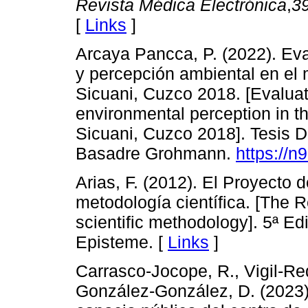
Revista Médica Electrónica
,
3
[
Links
]
Arcaya Pancca, P. (2022). Ev
y percepción ambiental en el m
Sicuani, Cuzco 2018. [Evaluat
environmental perception in the
Sicuani, Cuzco 2018]. Tesis D
Basadre Grohmann.
https://n
Arias, F. (2012). El Proyecto d
metodología científica. [The R
scientific methodology]. 5ª Ed
Episteme. [
Links
]
Carrasco-Jocope, R., Vigil-Re
González-González, D. (2023)