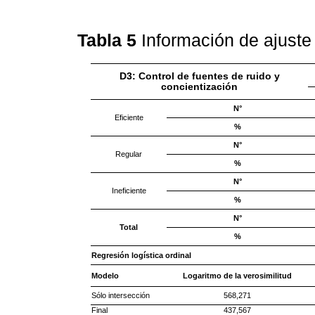
Tabla 5
Información de ajuste
D3: Control de fuentes de ruido y
concientización
N°
Eficiente
%
N°
Regular
%
N°
Ineficiente
%
N°
Total
%
Regresión logística ordinal
Modelo
Logaritmo de la verosimilitud
Sólo intersección
568,271
Final
437,567