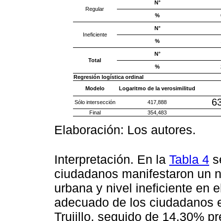
N°
Regular
%
N°
Ineficiente
%
N°
Total
%
Regresión logística ordinal
Modelo
Logaritmo de la verosimilitud
6
Sólo intersección
417,888
Final
354,483
Elaboración: Los autores.
Interpretación. En la
Tabla 4
s
ciudadanos manifestaron un niv
urbana y nivel ineficiente en 
adecuado de los ciudadanos en
Trujillo, seguido de 14.30% pr