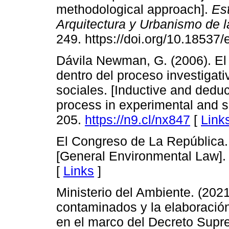
methodological approach].
Es
Arquitectura y Urbanismo de 
249. https://doi.org/10.18537
Dávila Newman, G. (2006). El
dentro del proceso investigat
sociales. [Inductive and deduc
process in experimental and s
205.
https://n9.cl/nx847
[
Link
El Congreso de La República.
[General Environmental Law].
[
Links
]
Ministerio del Ambiente. (2021
contaminados y la elaboración
en el marco del Decreto Sup