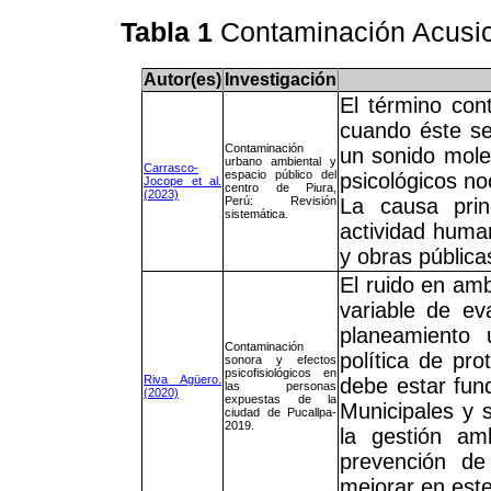
Tabla 1
Contaminación Acusi
Autor(es)
Investigación
El término con
cuando éste se
Contaminación
un sonido moles
urbano ambiental y
Carrasco-
espacio público del
psicológicos n
Jocope et al.
centro de Piura,
(2023)
Perú: Revisión
La causa prin
sistemática.
actividad human
y obras públicas
El ruido en am
variable de eva
planeamiento 
Contaminación
política de pr
sonora y efectos
psicofisiológicos en
Riva Agüero.
debe estar fun
las personas
(2020)
expuestas de la
Municipales y 
ciudad de Pucallpa-
2019.
la gestión am
prevención de
mejorar en este