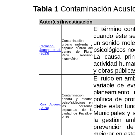
Tabla 1
Contaminación Acusi
Autor(es)
Investigación
El término con
cuando éste se
Contaminación
un sonido moles
urbano ambiental y
Carrasco-
espacio público del
psicológicos n
Jocope et al.
centro de Piura,
(2023)
Perú: Revisión
La causa prin
sistemática.
actividad human
y obras públicas
El ruido en am
variable de eva
planeamiento 
Contaminación
política de pr
sonora y efectos
psicofisiológicos en
Riva Agüero.
debe estar fun
las personas
(2020)
expuestas de la
Municipales y 
ciudad de Pucallpa-
2019.
la gestión am
prevención de
mejorar en este