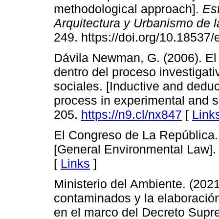
methodological approach].
Es
Arquitectura y Urbanismo de 
249. https://doi.org/10.18537
Dávila Newman, G. (2006). El
dentro del proceso investigat
sociales. [Inductive and deduc
process in experimental and s
205.
https://n9.cl/nx847
[
Link
El Congreso de La República.
[General Environmental Law].
[
Links
]
Ministerio del Ambiente. (2021
contaminados y la elaboración
en el marco del Decreto Sup