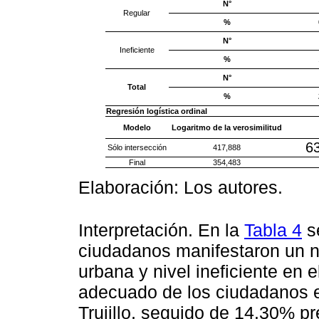
N°
Regular
%
N°
Ineficiente
%
N°
Total
%
Regresión logística ordinal
Modelo
Logaritmo de la verosimilitud
6
Sólo intersección
417,888
Final
354,483
Elaboración: Los autores.
Interpretación. En la
Tabla 4
s
ciudadanos manifestaron un niv
urbana y nivel ineficiente en 
adecuado de los ciudadanos en
Trujillo, seguido de 14.30% pr