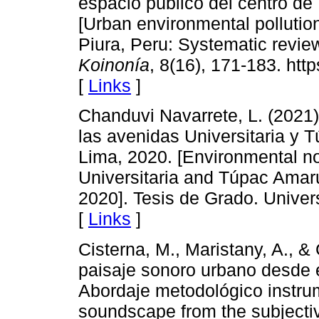
espacio público del centro de 
[Urban environmental polluti
Piura, Peru: Systematic revie
Koinonía
, 8(16), 171-183. htt
[
Links
]
Chanduvi Navarrete, L. (2021)
las avenidas Universitaria y 
Lima, 2020. [Environmental n
Universitaria and Túpac Amaru
2020]. Tesis de Grado. Univer
[
Links
]
Cisterna, M., Maristany, A., &
paisaje sonoro urbano desde el
Abordaje metodológico instrum
soundscape from the subjective