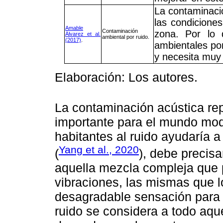
La contaminació
las condicione
Amable
Contaminación
zona. Por lo 
Álvarez et al.
ambiental por ruido.
(2017)
.
ambientales po
y necesita muy 
Elaboración: Los autores.
La contaminación acústica re
importante para el mundo mode
habitantes al ruido ayudaría a 
Yang et al., 2020
(
), debe precis
aquella mezcla compleja que 
vibraciones, las mismas que 
desagradable sensación para 
ruido se considera a todo aqu