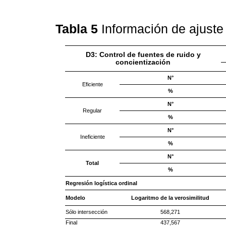
Tabla 5
Información de ajuste
D3: Control de fuentes de ruido y
concientización
N°
Eficiente
%
N°
Regular
%
N°
Ineficiente
%
N°
Total
%
Regresión logística ordinal
Modelo
Logaritmo de la verosimilitud
Sólo intersección
568,271
Final
437,567