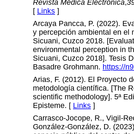
Revista Médica Electrónica
,
3
[
Links
]
Arcaya Pancca, P. (2022). Ev
y percepción ambiental en el m
Sicuani, Cuzco 2018. [Evaluat
environmental perception in the
Sicuani, Cuzco 2018]. Tesis D
Basadre Grohmann.
https://n
Arias, F. (2012). El Proyecto d
metodología científica. [The R
scientific methodology]. 5ª Ed
Episteme. [
Links
]
Carrasco-Jocope, R., Vigil-Re
González-González, D. (2023)