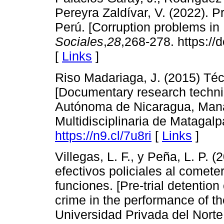
Pereyra Zaldívar, V. (2022). P
Perú. [Corruption problems in
Sociales
,
28
,268-278. https://
[
Links
]
Riso Madariaga, J. (2015) Téc
[Documentary research techni
Autónoma de Nicaragua, Man
Multidisciplinaria de Matagal
https://n9.cl/7u8ri
[
Links
]
Villegas, L. F., y Peña, L. P. 
efectivos policiales al comete
funciones. [Pre-trial detention 
crime in the performance of th
Universidad Privada del Nort