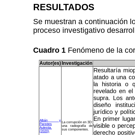
RESULTADOS
Se muestran a continuación lo
proceso investigativo desarrol
Cuadro 1
Fenómeno de la cor
Autor(es)
Investigación
Resultaría mio
atado a una co
la historia o
revelado en el 
supra. Los an
diseño institu
jurídico y polí
En primer lugar
Albán, y
La corrupción en 3D:
Paredes
visible o percep
una radiografía de
Aulestia.
sus componentes.
(2020)
.
derecho positiv