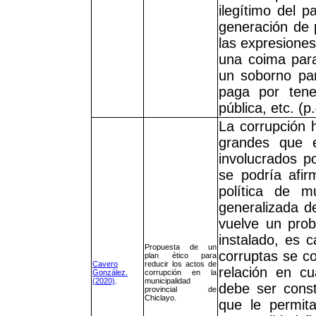
ilegítimo del pa
generación de p
las expresiones
una coima para 
un soborno pa
paga por tene
pública, etc. (p
La corrupción 
grandes que e
involucrados po
se podría afir
política de m
generalizada d
vuelve un prob
instalado, es c
Propuesta de un
corruptas se co
plan ético para
Cavero
reducir los actos de
relación en cu
González.
corrupción en la
(2020)
.
municipalidad
debe ser const
provincial de
Chiclayo.
que le permita