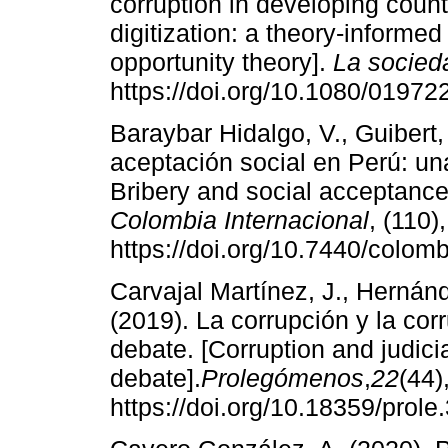
corruption in developing count
digitization: a theory-informe
opportunity theory].
La socied
https://doi.org/10.1080/0197
Baraybar Hidalgo, V., Guibert,
aceptación social en Perú: u
Bribery and social acceptanc
Colombia Internacional
, (110)
https://doi.org/10.7440/colom
Carvajal Martínez, J., Hernán
(2019). La corrupción y la corr
debate. [Corruption and judicia
debate].
Prolegómenos
,
22
(44)
https://doi.org/10.18359/prole