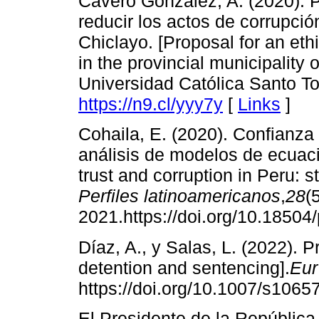
Cavero González, A. (2020). P
reducir los actos de corrupció
Chiclayo. [Proposal for an ethi
in the provincial municipality 
Universidad Católica Santo To
https://n9.cl/yyy7y
[
Links
]
Cohaila, E. (2020). Confianza 
análisis de modelos de ecuaci
trust and corruption in Peru: s
Perfiles latinoamericanos
,
28
(
2021.https://doi.org/10.18504
Díaz, A., y Salas, L. (2022). P
detention and sentencing].
Eur
https://doi.org/10.1007/s1065
El Presidente de la República