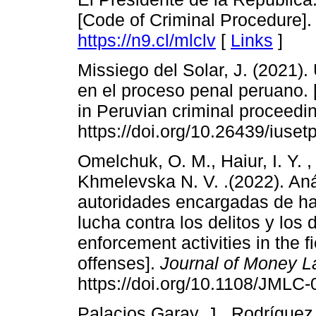
[Code of Criminal Procedure].
https://n9.cl/mlclv
[
Links
]
Missiego del Solar, J. (2021).
en el proceso penal peruano. 
in Peruvian criminal proceedi
https://doi.org/10.26439/iuse
Omelchuk, O. M., Haiur, I. Y. ,
Khmelevska N. V. .(2022). Anál
autoridades encargadas de hac
lucha contra los delitos y los 
enforcement activities in the 
offenses].
Journal of Money L
https://doi.org/10.1108/JMLC
Palacios Garay, J., Rodríguez 