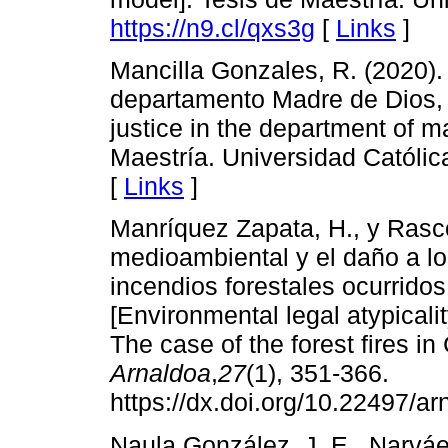
https://n9.cl/qxs3g
[
Links
]
Mancilla Gonzales, R. (2020). 
departamento Madre de Dios, 
justice in the department of m
Maestría. Universidad Católi
[
Links
]
Manríquez Zapata, H., y Rascón
medioambiental y el daño a lo
incendios forestales ocurrid
[Environmental legal atypical
The case of the forest fires 
Arnaldoa
,
27
(1), 351-366.
https://dx.doi.org/10.22497/a
Naula González, J. E., Narváez 