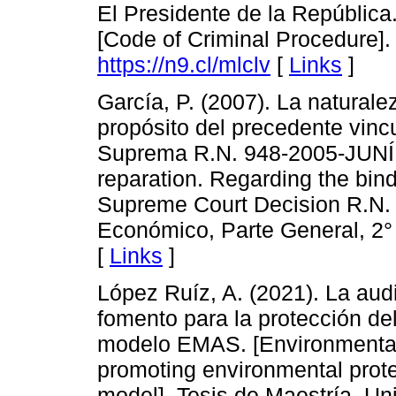
El Presidente de la República
[Code of Criminal Procedure]. 
https://n9.cl/mlclv
[
Links
]
García, P. (2007). La naturalez
propósito del precedente vincu
Suprema R.N. 948-2005-JUNÍN.
reparation. Regarding the bind
Supreme Court Decision R.N.
Económico, Parte General, 2°
[
Links
]
López Ruíz, A. (2021). La aud
fomento para la protección del
modelo EMAS. [Environmental 
promoting environmental prot
model]. Tesis de Maestría. Un