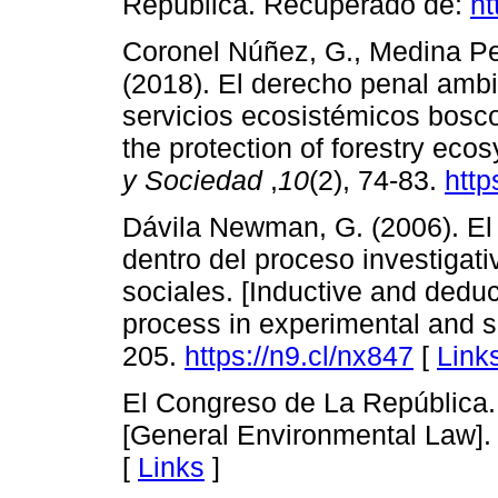
República. Recuperado de:
ht
Coronel Núñez, G., Medina Pe
(2018). El derecho penal ambi
servicios ecosistémicos bosco
the protection of forestry eco
y Sociedad
,
10
(2), 74-83.
http
Dávila Newman, G. (2006). El
dentro del proceso investigat
sociales. [Inductive and deduc
process in experimental and s
205.
https://n9.cl/nx847
[
Link
El Congreso de La República.
[General Environmental Law]
[
Links
]