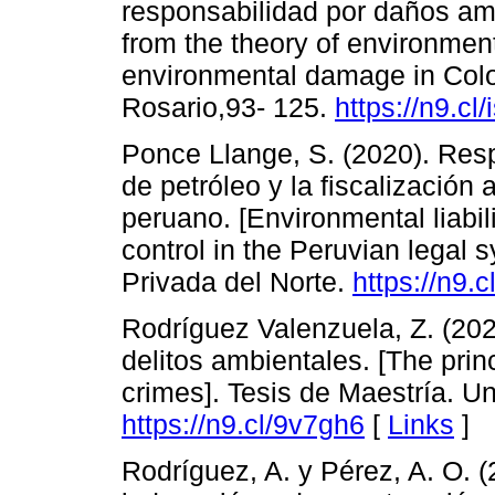
responsabilidad por daños a
from the theory of environmental
environmental damage in Colom
Rosario,93- 125.
https://n9.cl
Ponce Llange, S. (2020). Res
de petróleo y la fiscalización 
peruano. [Environmental liabili
control in the Peruvian legal 
Privada del Norte.
https://n9.
Rodríguez Valenzuela, Z. (2020
delitos ambientales. [The prin
crimes]. Tesis de Maestría. U
https://n9.cl/9v7gh6
[
Links
]
Rodríguez, A. y Pérez, A. O. (