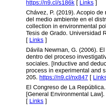
https://n9.cl/s186k
[
Links
]
Chávez, P. (2019). Acopio de 
del medio ambiente en el dist
collection in environmental pol
Tesis de Grado. Universidad 
[
Links
]
Dávila Newman, G. (2006). El
dentro del proceso investigat
sociales. [Inductive and deduc
process in experimental and s
205.
https://n9.cl/nx847
[
Link
El Congreso de La República.
[General Environmental Law]. L
[
Links
]