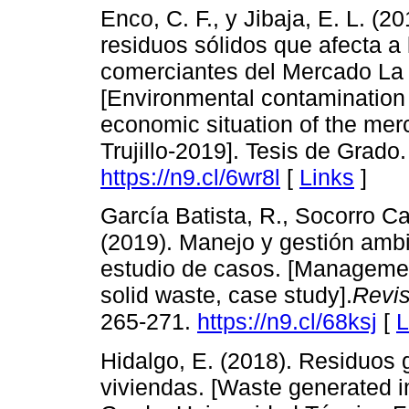
Enco, C. F., y Jibaja, E. L. (
residuos sólidos que afecta a
comerciantes del Mercado La H
[Environmental contamination 
economic situation of the me
Trujillo-2019]. Tesis de Grado
https://n9.cl/6wr8l
[
Links
]
García Batista, R., Socorro C
(2019). Manejo y gestión ambi
estudio de casos. [Manageme
solid waste, case study].
Revis
265-271.
https://n9.cl/68ksj
[
L
Hidalgo, E. (2018). Residuos 
viviendas. [Waste generated i