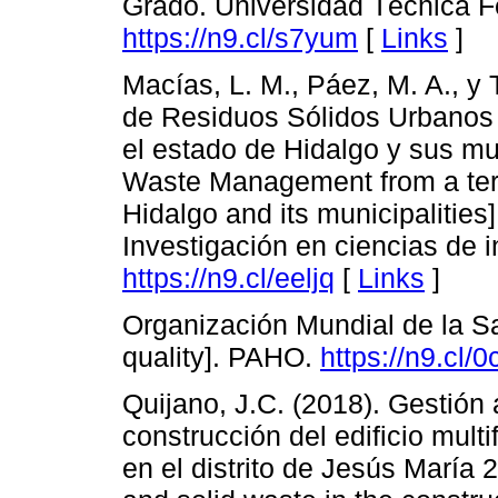
Grado. Universidad Técnica F
https://n9.cl/s7yum
[
Links
]
Macías, L. M., Páez, M. A., y 
de Residuos Sólidos Urbanos d
el estado de Hidalgo y sus mu
Waste Management from a territ
Hidalgo and its municipalities
Investigación en ciencias de 
https://n9.cl/eeljq
[
Links
]
Organización Mundial de la Sal
quality]. PAHO.
https://n9.cl/
Quijano, J.C. (2018). Gestión 
construcción del edificio mult
en el distrito de Jesús Marí