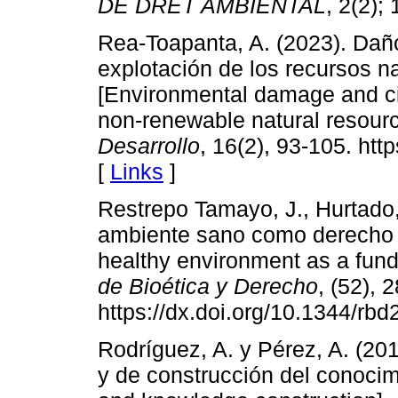
DE DRET AMBIENTAL
, 2(2);
Rea-Toapanta, A. (2023). Daño
explotación de los recursos n
[Environmental damage and cir
non-renewable natural resour
Desarrollo
, 16(2), 93-105. htt
[
Links
]
Restrepo Tamayo, J., Hurtado,
ambiente sano como derecho 
healthy environment as a fund
de Bioética y Derecho
, (52), 
https://dx.doi.org/10.1344/rb
Rodríguez, A. y Pérez, A. (20
y de construcción del conocimi