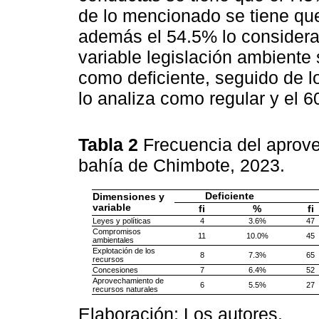
de lo mencionado se tiene que
además el 54.5% lo considera 
variable legislación ambiente
como deficiente, seguido de 
lo analiza como regular y el 6
Tabla 2
Frecuencia del aprov
bahía de Chimbote, 2023.
Deficiente
Dimensiones y
variable
fi
%
fi
Leyes y políticas
4
3.6%
47
Compromisos
11
10.0%
45
ambientales
Explotación de los
8
7.3%
65
recursos
Concesiones
7
6.4%
52
Aprovechamiento de
6
5.5%
27
recursos naturales
Elaboración: Los autores.