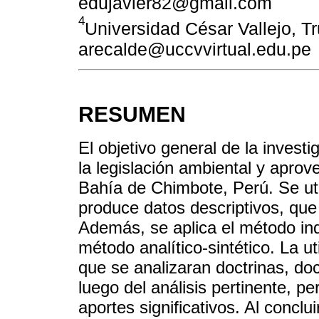
edujavier82@gmail.com
4
Universidad César Vallejo, Tru
arecalde@uccvvirtual.edu.pe
RESUMEN
El objetivo general de la invest
la legislación ambiental y apro
Bahía de Chimbote, Perú. Se util
produce datos descriptivos, que 
Además, se aplica el método in
método analítico-sintético. La u
que se analizaran doctrinas, doc
luego del análisis pertinente, pe
aportes significativos. Al conclu