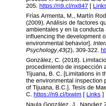
205.
https://n9.cl/nx847
[
Link
Frías Armenta, M., Martín Rodr
(2009). Análisis de factores q
ambientales y en la conducta a
influencing the development o
environmental behavior].
Inte
Psychology
,
43
(2), 309-322.
ht
González, C. (2018). Limitaci
procedimiento de inspección a
Tijuana, B. C. [Limitations in
the environmental inspection p
of Tijuana, B.C.]. Tesis de Mae
C.
https://n9.cl/txwim
[
Links
]
Naula González, J., Narváez Z