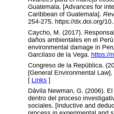
Guatemala. [Advances for int
Caribbean of Guatemala].
Rev
254-275. https://dx.doi.org/10
Caycho, M. (2017). Responsabi
daños ambientales en el Perú. 
environmental damage in Peru]
Garcilaso de la Vega.
https://
Congreso de la República. (2
[General Environmental Law].
[
Links
]
Dávila Newman, G. (2006). El
dentro del proceso investigat
sociales. [Inductive and deduc
process in experimental and s