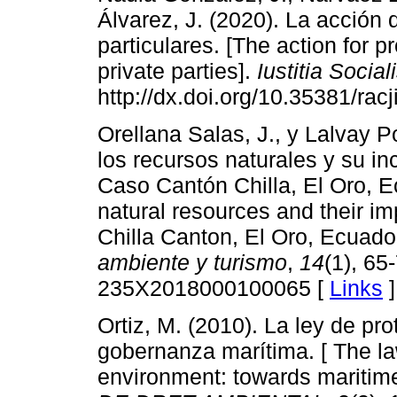
Álvarez, J. (2020). La acción 
particulares. [The action for 
private parties].
Iustitia Social
http://dx.doi.org/10.35381/racj
Orellana Salas, J., y Lalvay Po
los recursos naturales y su inc
Caso Cantón Chilla, El Oro, E
natural resources and their i
Chilla Canton, El Oro, Ecuado
ambiente y turismo
,
14
(1), 65
235X2018000100065 [
Links
]
Ortiz, M. (2010). La ley de pr
gobernanza marítima. [ The law
environment: towards maritim