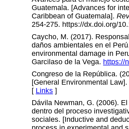
Guatemala. [Advances for int
Caribbean of Guatemala].
Rev
254-275. https://dx.doi.org/10
Caycho, M. (2017). Responsabi
daños ambientales en el Perú. 
environmental damage in Peru]
Garcilaso de la Vega.
https://
Congreso de la República. (2
[General Environmental Law].
[
Links
]
Dávila Newman, G. (2006). El
dentro del proceso investigat
sociales. [Inductive and deduc
process in experimental and s