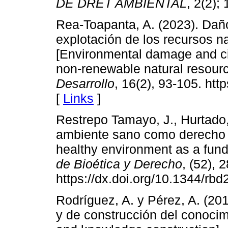
DE DRET AMBIENTAL
, 2(2);
Rea-Toapanta, A. (2023). Daño
explotación de los recursos n
[Environmental damage and cir
non-renewable natural resour
Desarrollo
, 16(2), 93-105. htt
[
Links
]
Restrepo Tamayo, J., Hurtado,
ambiente sano como derecho 
healthy environment as a fund
de Bioética y Derecho
, (52), 
https://dx.doi.org/10.1344/rb
Rodríguez, A. y Pérez, A. (20
y de construcción del conocimi