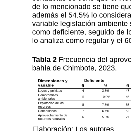
de lo mencionado se tiene que
además el 54.5% lo considera 
variable legislación ambiente
como deficiente, seguido de 
lo analiza como regular y el 6
Tabla 2
Frecuencia del aprov
bahía de Chimbote, 2023.
Deficiente
Dimensiones y
variable
fi
%
fi
Leyes y políticas
4
3.6%
47
Compromisos
11
10.0%
45
ambientales
Explotación de los
8
7.3%
65
recursos
Concesiones
7
6.4%
52
Aprovechamiento de
6
5.5%
27
recursos naturales
Elaboración: Los autores.