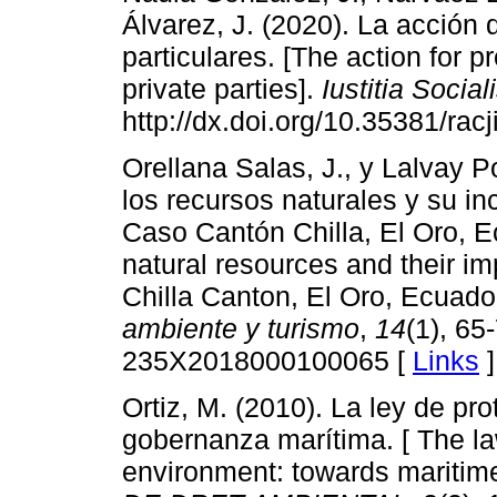
Álvarez, J. (2020). La acción 
particulares. [The action for 
private parties].
Iustitia Social
http://dx.doi.org/10.35381/racj
Orellana Salas, J., y Lalvay Po
los recursos naturales y su inc
Caso Cantón Chilla, El Oro, E
natural resources and their i
Chilla Canton, El Oro, Ecuado
ambiente y turismo
,
14
(1), 65
235X2018000100065 [
Links
]
Ortiz, M. (2010). La ley de pr
gobernanza marítima. [ The law
environment: towards maritim