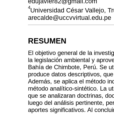
edujavier82@gmail.com
4
Universidad César Vallejo, Tru
arecalde@uccvvirtual.edu.pe
RESUMEN
El objetivo general de la invest
la legislación ambiental y apro
Bahía de Chimbote, Perú. Se util
produce datos descriptivos, que 
Además, se aplica el método in
método analítico-sintético. La u
que se analizaran doctrinas, doc
luego del análisis pertinente, pe
aportes significativos. Al conclu