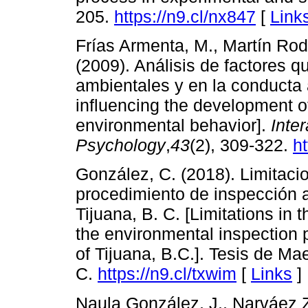
205.
https://n9.cl/nx847
[
Link
Frías Armenta, M., Martín Rodr
(2009). Análisis de factores q
ambientales y en la conducta a
influencing the development o
environmental behavior].
Inte
Psychology
,
43
(2), 309-322.
ht
González, C. (2018). Limitaci
procedimiento de inspección a
Tijuana, B. C. [Limitations in
the environmental inspection p
of Tijuana, B.C.]. Tesis de Mae
C.
https://n9.cl/txwim
[
Links
]
Naula González, J., Narváez Z