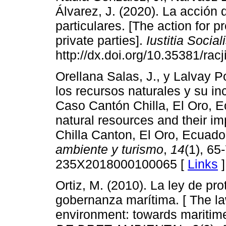
Álvarez, J. (2020). La acción 
particulares. [The action for 
private parties].
Iustitia Social
http://dx.doi.org/10.35381/racj
Orellana Salas, J., y Lalvay Po
los recursos naturales y su inc
Caso Cantón Chilla, El Oro, E
natural resources and their i
Chilla Canton, El Oro, Ecuado
ambiente y turismo
,
14
(1), 65
235X2018000100065 [
Links
]
Ortiz, M. (2010). La ley de pr
gobernanza marítima. [ The law
environment: towards maritim