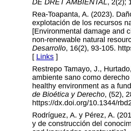
DE DRET AMBIENTAL
, 2(2);
Rea-Toapanta, A. (2023). Daño
explotación de los recursos n
[Environmental damage and cir
non-renewable natural resour
Desarrollo
, 16(2), 93-105. htt
[
Links
]
Restrepo Tamayo, J., Hurtado,
ambiente sano como derecho 
healthy environment as a fund
de Bioética y Derecho
, (52), 
https://dx.doi.org/10.1344/rb
Rodríguez, A. y Pérez, A. (20
y de construcción del conocimi