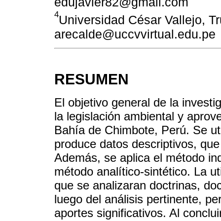
edujavier82@gmail.com
4
Universidad César Vallejo, Tru
arecalde@uccvvirtual.edu.pe
RESUMEN
El objetivo general de la invest
la legislación ambiental y apro
Bahía de Chimbote, Perú. Se util
produce datos descriptivos, que 
Además, se aplica el método in
método analítico-sintético. La u
que se analizaran doctrinas, doc
luego del análisis pertinente, pe
aportes significativos. Al conclu