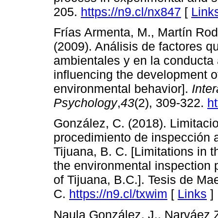
205.
https://n9.cl/nx847
[
Link
Frías Armenta, M., Martín Rodr
(2009). Análisis de factores q
ambientales y en la conducta a
influencing the development o
environmental behavior].
Inte
Psychology
,
43
(2), 309-322.
ht
González, C. (2018). Limitaci
procedimiento de inspección a
Tijuana, B. C. [Limitations in
the environmental inspection p
of Tijuana, B.C.]. Tesis de Mae
C.
https://n9.cl/txwim
[
Links
]
Naula González, J., Narváez Z