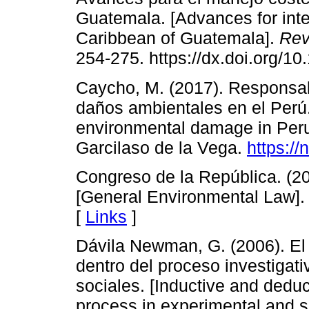
Guatemala. [Advances for int
Caribbean of Guatemala].
Rev
254-275. https://dx.doi.org/10
Caycho, M. (2017). Responsabi
daños ambientales en el Perú. 
environmental damage in Peru]
Garcilaso de la Vega.
https://
Congreso de la República. (2
[General Environmental Law].
[
Links
]
Dávila Newman, G. (2006). El
dentro del proceso investigat
sociales. [Inductive and deduc
process in experimental and s