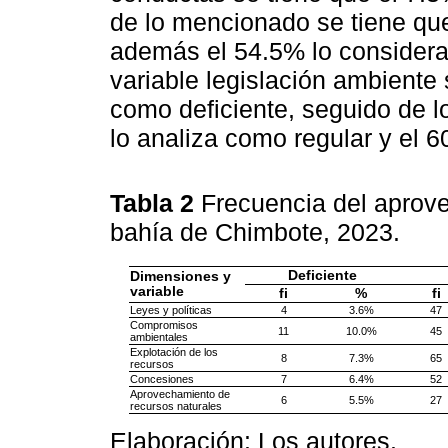
de lo mencionado se tiene que
además el 54.5% lo considera 
variable legislación ambiente
como deficiente, seguido de 
lo analiza como regular y el 6
Tabla 2
Frecuencia del aprov
bahía de Chimbote, 2023.
Deficiente
Dimensiones y
variable
fi
%
fi
Leyes y políticas
4
3.6%
47
Compromisos
11
10.0%
45
ambientales
Explotación de los
8
7.3%
65
recursos
Concesiones
7
6.4%
52
Aprovechamiento de
6
5.5%
27
recursos naturales
Elaboración: Los autores.