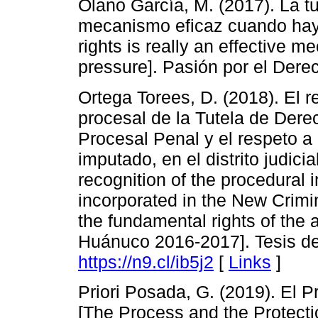
Olano García, M. (2017). La t
mecanismo eficaz cuando hay 
rights is really an effective 
pressure]. Pasión por el Dere
Ortega Torees, D. (2018). El r
procesal de la Tutela de Der
Procesal Penal y el respeto a
imputado, en el distrito judic
recognition of the procedural i
incorporated in the New Crimi
the fundamental rights of the ac
Huánuco 2016-2017]. Tesis de
https://n9.cl/ib5j2
[
Links
]
Priori Posada, G. (2019). El P
[The Process and the Protectio