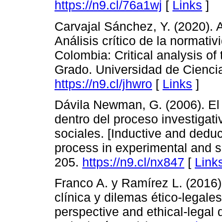
https://n9.cl/76a1wj
[
Links
]
Carvajal Sánchez, Y. (2020). 
Análisis crítico de la normati
Colombia: Critical analysis of 
Grado. Universidad de Cienci
https://n9.cl/jhwro
[
Links
]
Dávila Newman, G. (2006). El
dentro del proceso investigat
sociales. [Inductive and deduc
process in experimental and s
205.
https://n9.cl/nx847
[
Link
Franco A. y Ramírez L. (2016).
clínica y dilemas ético-legales
perspective and ethical-legal 