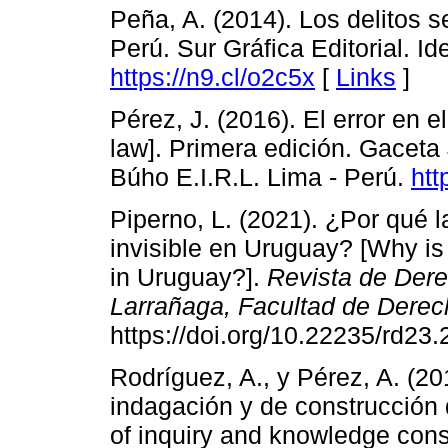
Peña, A. (2014). Los delitos s
Perú. Sur Gráfica Editorial. Id
https://n9.cl/o2c5x
[
Links
]
Pérez, J. (2016). El error en e
law]. Primera edición. Gaceta 
Búho E.I.R.L. Lima - Perú.
htt
Piperno, L. (2021). ¿Por qué l
invisible en Uruguay? [Why is 
in Uruguay?].
Revista de Dere
Larrañaga, Facultad de Derec
https://doi.org/10.22235/rd23
Rodríguez, A., y Pérez, A. (20
indagación y de construcción 
of inquiry and knowledge cons