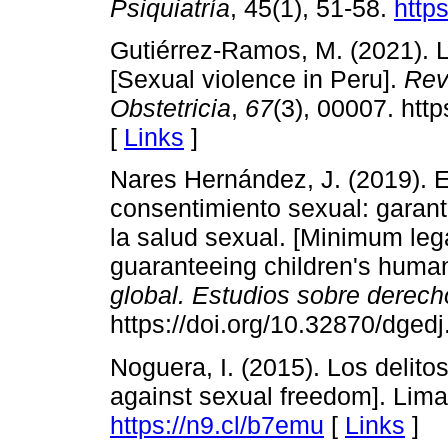
Psiquiatría
, 45(1), 51-58.
https
Gutiérrez-Ramos, M. (2021). L
[Sexual violence in Peru].
Rev
Obstetricia
,
67
(3), 00007. htt
[
Links
]
Nares Hernández, J. (2019). 
consentimiento sexual: garan
la salud sexual. [Minimum leg
guaranteeing children's human 
global. Estudios sobre derecho
https://doi.org/10.32870/dgedj
Noguera, I. (2015). Los delitos
against sexual freedom]. Lima 
https://n9.cl/b7emu
[
Links
]