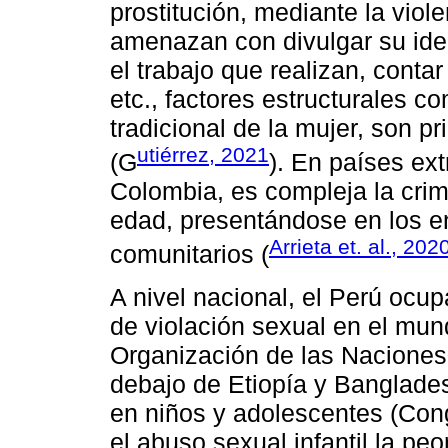
prostitución, mediante la viol
amenazan con divulgar su iden
el trabajo que realizan, contar
etc., factores estructurales
tradicional de la mujer, son p
utiérrez, 2021
(G
). En países ex
Colombia, es compleja la cri
edad, presentándose en los en
Arrieta et. al., 202
comunitarios (
A nivel nacional, el Perú ocup
de violación sexual en el mun
Organización de las Naciones
debajo de Etiopía y Banglade
en niños y adolescentes (Con
el abuso sexual infantil la pe