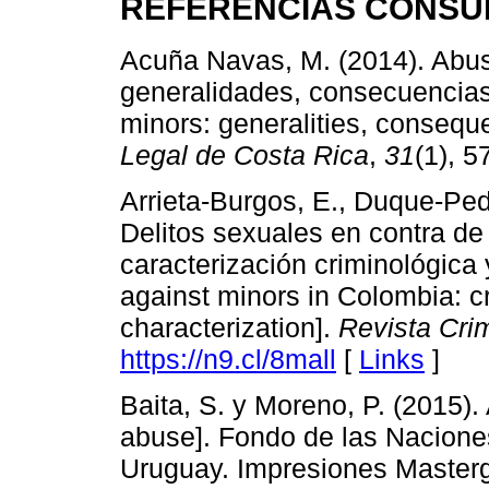
REFERENCIAS CONSU
Acuña Navas, M. (2014). Abu
generalidades, consecuencias
minors: generalities, consequ
Legal de Costa Rica
,
31
(1), 5
Arrieta-Burgos, E., Duque-Ped
Delitos sexuales en contra d
caracterización criminológica 
against minors in Colombia: cr
characterization].
Revista Cri
https://n9.cl/8mall
[
Links
]
Baita, S. y Moreno, P. (2015). 
abuse]. Fondo de las Naciones
Uruguay. Impresiones Masterg