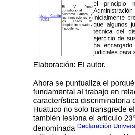
el principio 
El V Pleno
Administració
Jurisdiccional
Supremo Laboral y
Liza Castillo
inicialmente cr
las innovaciones en
(2021)
los casos de
que algunos j
despido incausado y
fraudulento.
técnica del di
ejercicio de su
ha encargado 
judiciales para 
Elaboración: El autor.
Ahora se puntualiza el porqué
fundamental al trabajo en rel
característica discriminatoria
Huatuco no solo transgrede el
también lesiona el artículo 2
Declaración Univer
denominada