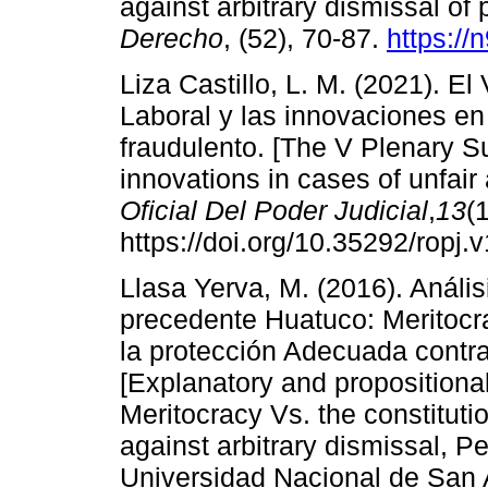
against arbitrary dismissal of 
Derecho
, (52), 70-87.
https://
Liza Castillo, L. M. (2021). E
Laboral y las innovaciones e
fraudulento. [The V Plenary S
innovations in cases of unfair
Oficial Del Poder Judicial
,
13
(
https://doi.org/10.35292/ropj.
Llasa Yerva, M. (2016). Análisi
precedente Huatuco: Meritocra
la protección Adecuada contra 
[Explanatory and propositiona
Meritocracy Vs. the constituti
against arbitrary dismissal, P
Universidad Nacional de San 