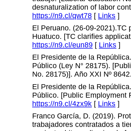
desnaturalization of labor cont
https://n9.cl/qwt78
[
Links
]
El Peruano. (26-09-2021).TC 
Huatuco. [TC clarifies applica
https://n9.cl/eun89
[
Links
]
El Presidente de la República
Público (Ley N° 28175). [Pu
No. 28175)]. Año XXI Nº 8642
El Presidente de la República
Público. [Public Employment 
https://n9.cl/4zx9k
[
Links
]
Franco García, D. (2019). Prot
trabajadores contratados a tie