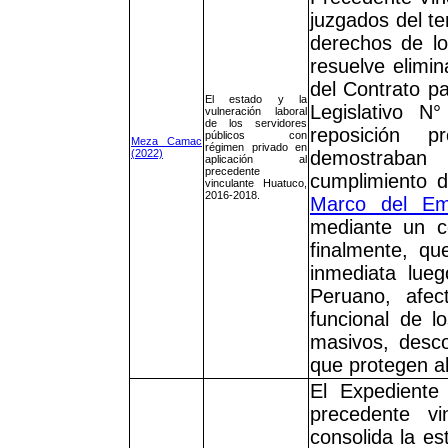
juzgados del te
derechos de lo
resuelve elimin
del Contrato pa
El estado y la
Legislativo 
vulneración laboral
de los servidores
reposición p
públicos con
Meza Camac
régimen privado en
(2022)
demostraban 
aplicación al
precedente
cumplimiento d
vinculante Huatuco,
2016-2018.
Marco del Em
mediante un c
finalmente, qu
inmediata lueg
Peruano, afe
funcional de l
masivos, desco
que protegen al
El Expedient
precedente vi
consolida la es