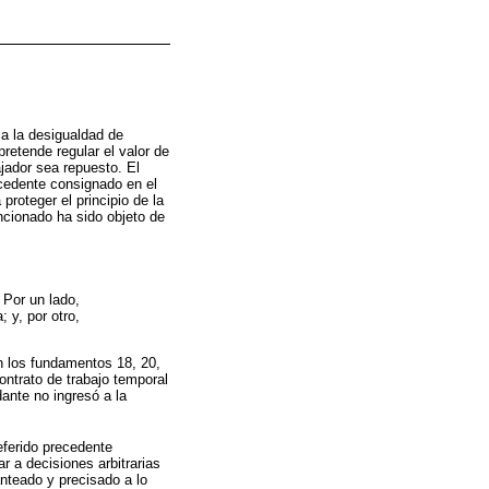
a la desigualdad de
retende regular el valor de
jador sea repuesto. El
ecedente consignado en el
eger el principio de la
ncionado ha sido objeto de
 Por un lado,
 y, por otro,
n los fundamentos 18, 20,
ontrato de trabajo temporal
ante no ingresó a la
eferido precedente
r a decisiones arbitrarias
anteado y precisado a lo