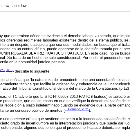
n; law; labor law
 que determinar dónde se evidencia el derecho laboral vulnerado, que implic
los diferentes regímenes laborales existentes dentro del sistema público, se p
ente a un despido, cualquiera que sea sus modalidades, se busca que el traba
ndose en un control difuso, puede apartarse de la decisión tomada por el pr
JUNÍN ROSALÍA BEATRIZ HUATUCO HUATUCO. En este caso, no se busca prot
boral. Se trata de un hecho no solo constitucional. Por ende, el precedente me
rsia en la comunidad jurídica peruana.
rva (2016)
describe lo siguiente:
cional señala que “la naturaleza del precedente tiene una connotación binaria.
ramienta técnica que facilita la ordenación y coherencia de la jurisprudencia;
ativo del Tribunal Constitucional dentro del marco de la Constitución. (p.12)
eas, el TC advierte que la STC Nº 05057-2013-PA/TC (Huatuco) estableció e
de precedente, que en los casos en que se verifique la desnaturalización del c
e la reposición a plazo indeterminado cuando se evidencie que la parte demand
El Peruano, 2021
iante un concurso público de méritos (
).
e una corriente crítica que sostiene respecto a la inadecuada aplicación del r
erto grado de incertidumbre en la interpretación jurídica y que puede dar luga
n este sentido, algunos sostienen que el precedente Huatuco debería ser repl