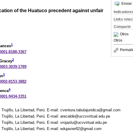
Enviar 
cation of the Huatuco precedent against unfair
Indicadore
Links rela
Compartir
Otros
Otros
1
Bances
Permali
-0001-8188-3367
2
-Gracey
-0003-3039-1789
3
án
-0002-8153-3882
4
uenca
-0001-9434-3351
 Trujillo, La Libertad, Perú. E-mail: cventura.tabulajuridica@gmail.com
 Trujillo, La Libertad, Perú. E-mail: arecalde@uccvvirtual.edu.pe
 Trujillo, La Libertad, Perú. E-mail: vrojaslu@ucvvirtual.edu.pe
 Trujillo, La Libertad, Perú. E-mail: edujavier82@gmail.com