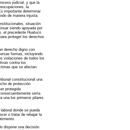
oceso judicial, y que la
reocupaciones, la
 Es importante determinar
ando de manera injusta.
nstitucionales, situación
ntinuar siendo apoyada por
es, el precedente Huatuco
 para proteger los derechos
 un derecho digno con
versas formas, incluyendo
es violaciones de todos los
ivas contra los
íctimas que se afectan
ribunal constitucional una
recho de protección
ser protegida
y consecuentemente sería
a una los primeros pilares
 laboral donde se pueda
cer o tratar de rebajar la
ntimiento.
lo dispone una decisión