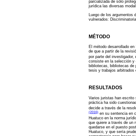
parcializada de sólo proteg
jurídica las diversas moda
Luego de los argumentos de
vulnerados: Discriminatori
MÉTODO
El método desarrollado en l
de que a partir de la revis
por parte del investigador
consiste en la selección y 
bibliotecas, bibliotecas d
tesis y trabajos arbitrados
RESULTADOS
Varios juristas han escrit
práctica ha sido cuestion
decide a través de la resol
(2016)
en su sentencia en c
Huatuco en la norma jurídi
que quiere a través de un
quedarse en el puesto post
Huatuco, y que sería prude