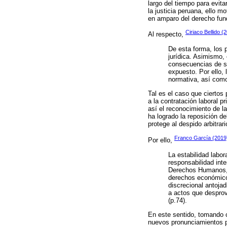
largo del tiempo para evita
la justicia peruana, ello m
en amparo del derecho fund
Ciriaco Bellido (
Al respecto,
De esta forma, los 
jurídica. Asimismo, 
consecuencias de su
expuesto. Por ello, 
normativa, así como
Tal es el caso que ciertos
a la contratación laboral 
así el reconocimiento de l
ha logrado la reposición d
protege al despido arbitrar
Franco García (2019
Por ello,
La estabilidad labo
responsabilidad int
Derechos Humanos, q
derechos económicos,
discrecional antojad
a actos que desprovi
(p.74).
En este sentido, tomando c
nuevos pronunciamientos po