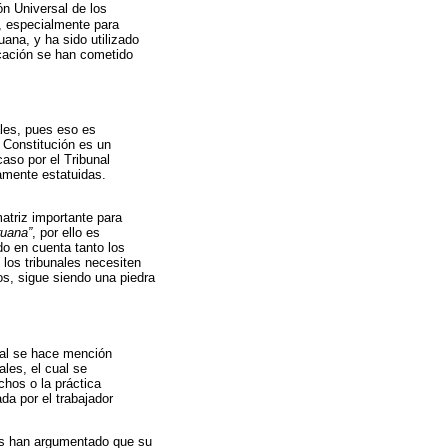
ón Universal de los
a, especialmente para
ana, y ha sido utilizado
icación se han cometido
ales, pues eso es
 Constitución es un
caso por el Tribunal
tamente estatuidas.
atriz importante para
ruana”
, por ello es
do en cuenta tanto los
 los tribunales necesiten
s, sigue siendo una piedra
ual se hace mención
ales, el cual se
chos o la práctica
da por el trabajador
tas han argumentado que su