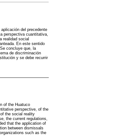
a aplicación del precedente
a perspectiva cuantitativa,
a realidad social
lanteada. En este sentido
. Se concluye que, la
 tema de discriminación
titución y se debe recurrir
on of the Huatuco
itative perspective, of the
f the social reality
e, the current regulations,
ed that the application of
nation between dismissals
o organizations such as the