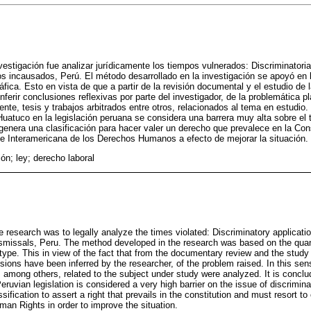
nvestigación fue analizar jurídicamente los tiempos vulnerados: Discriminatori
s incausados, Perú. El método desarrollado en la investigación se apoyó en l
áfica. Esto en vista de que a partir de la revisión documental y el estudio de l
ferir conclusiones reflexivas por parte del investigador, de la problemática p
ente, tesis y trabajos arbitrados entre otros, relacionados al tema en estudio
Huatuco en la legislación peruana se considera una barrera muy alta sobre el
genera una clasificación para hacer valer un derecho que prevalece en la Cons
e Interamericana de los Derechos Humanos a efecto de mejorar la situación.
ón; ley; derecho laboral
e research was to legally analyze the times violated: Discriminatory applicati
ismissals, Peru. The method developed in the research was based on the quant
ype. This in view of the fact that from the documentary review and the study o
sions have been inferred by the researcher, of the problem raised. In this sens
among others, related to the subject under study were analyzed. It is conclud
ruvian legislation is considered a very high barrier on the issue of discrimi
sification to assert a right that prevails in the constitution and must resort t
man Rights in order to improve the situation.