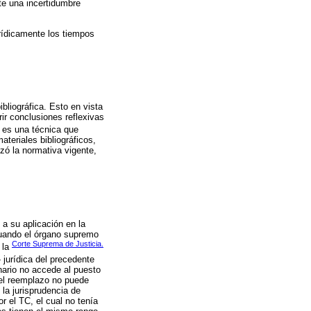
nte una incertidumbre
urídicamente los tiempos
bliográfica. Esto en vista
rir conclusiones reflexivas
es una técnica que
teriales bibliográficos,
zó la normativa vigente,
 a su aplicación en la
cuando el órgano supremo
Corte Suprema de Justicia.
 la
jurídica del precedente
nario no accede al puesto
 el reemplazo no puede
la jurisprudencia de
r el TC, el cual no tenía