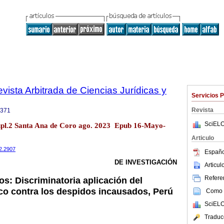
Revista Arbitrada de Ciencias Jurídicas y
Servicios 
Revista
3371
SciELO
 supl.2 Santa Ana de Coro ago. 2023 Epub 16-Mayo-
Articulo
i2.2907
Españo
DE INVESTIGACIÓN
Articu
Referen
s: Discriminatoria aplicación del
o contra los despidos incausados, Perú
Como c
SciELO
Traduc