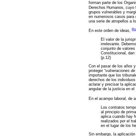
forman parte de los Organ
Derechos Humanos, cuyo fin
grupos vulnerables y margi
en numerosos casos para d
una serie de atropellos a l
Ro
En este orden de ideas,
El valor de la juris
irrelevante. Debemo
conjunto de valores 
Constitucional, dan
(p.12)
Con el pasar de los años y
proteger
“vulneraciones de
importante que los tribuna
derechos de los individuos
aclarar y precisar la apli
angular de la justicia en el
En el acampo laboral, de 
Los contratos tempo
al principio de prim
aplica cuando hay f
realizados por el tr
en el lugar de los h
Sin embargo, la aplicación