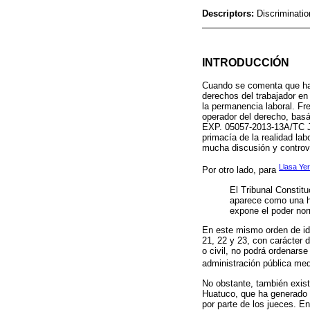
Descriptors:
Discriminatio
INTRODUCCIÓN
Cuando se comenta que hay
derechos del trabajador en 
la permanencia laboral. Fr
operador del derecho, basá
EXP. 05057-2013-13A/TC 
primacía de la realidad la
mucha discusión y controve
Llasa Ye
Por otro lado, para
El Tribunal Constitu
aparece como una her
expone el poder norm
En este mismo orden de id
21, 22 y 23, con carácter 
o civil, no podrá ordenars
administración pública med
No obstante, también exist
Huatuco, que ha generado ci
por parte de los jueces. E