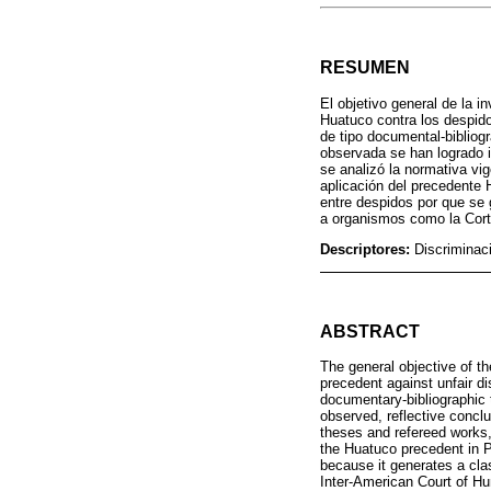
RESUMEN
El objetivo general de la i
Huatuco contra los despido
de tipo documental-bibliogr
observada se han logrado in
se analizó la normativa vig
aplicación del precedente 
entre despidos por que se 
a organismos como la Cort
Descriptores:
Discriminaci
ABSTRACT
The general objective of th
precedent against unfair d
documentary-bibliographic t
observed, reflective conclu
theses and refereed works, 
the Huatuco precedent in Pe
because it generates a clas
Inter-American Court of Hu