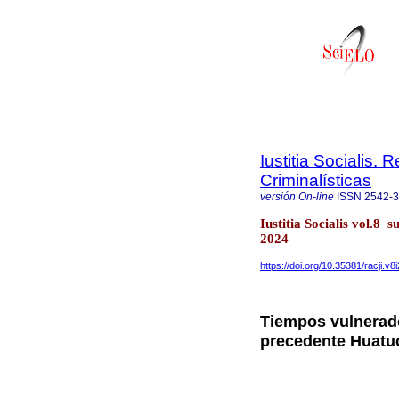
Iustitia Socialis. 
Criminalísticas
versión On-line
ISSN
2542-
Iustitia Socialis vol.8
2024
https://doi.org/10.35381/racji.v8
Tiempos vulnerado
precedente Huatuc