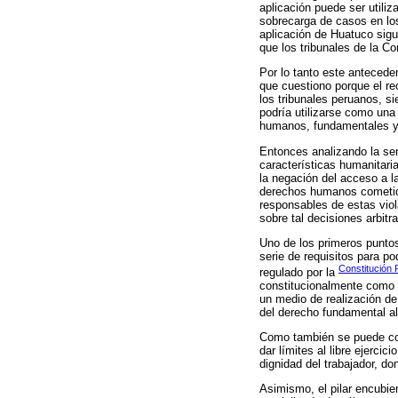
aplicación puede ser utiliz
sobrecarga de casos en lo
aplicación de Huatuco sigu
que los tribunales de la C
Por lo tanto este antecede
que cuestiono porque el rec
los tribunales peruanos, si
podría utilizarse como una 
humanos, fundamentales y 
Entonces analizando la sen
características humanitari
la negación del acceso a la
derechos humanos cometidas
responsables de estas viol
sobre tal decisiones arbitra
Uno de los primeros puntos
serie de requisitos para p
Constitución P
regulado por la
constitucionalmente como u
un medio de realización de
del derecho fundamental al
Como también se puede con
dar límites al libre ejerci
dignidad del trabajador, do
Asimismo, el pilar encubie