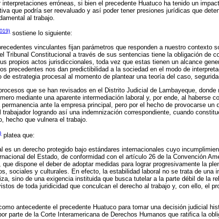
r interpretaciones erróneas, si bien el precedente Huatuco ha tenido un impac
otiva que podría ser reevaluado y así poder tener presiones jurídicas que dete
amental al trabajo.
2019)
sostiene lo siguiente:
precedentes vinculantes fijan parámetros que responden a nuestro contexto soc
el Tribunal Constitucional a través de sus sentencias tiene la obligación de c
s propios actos jurisdiccionales, toda vez que estas tienen un alcance genera
los precedentes nos dan predictibilidad a la sociedad en el modo de interpreta
 de estrategia procesal al momento de plantear una teoría del caso, seguridad 
 procesos que se han revisados en el Distrito Judicial de Lambayeque, donde
primero mediante una aparente intermediación laboral y, por ende, al haberse c
a permanencia ante la empresa principal, pero por el hecho de provocarse un
el trabajador logrando así una indemnización correspondiente, cuando constit
io, hecho que vulnera el trabajo.
)
platea que:
ral es un derecho protegido bajo estándares internacionales cuyo incumplimie
ernacional del Estado, de conformidad con el artículo 26 de la Convención Am
ue dispone el deber de adoptar medidas para lograr progresivamente la plen
 sociales y culturales. En efecto, la estabilidad laboral no se trata de una 
iza, sino de una exigencia instituida que busca tutelar a la parte débil de la re
stos de toda juridicidad que conculcan el derecho al trabajo y, con ello, el pr
omo antecedente el precedente Huatuco para tomar una decisión judicial hist
r parte de la Corte Interamericana de Derechos Humanos que ratifica la obl