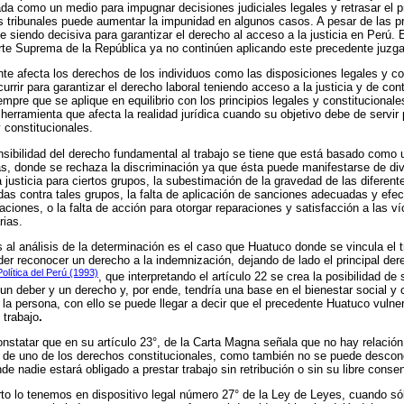
ada como un medio para impugnar decisiones judiciales legales y retrasar el pr
s tribunales puede aumentar la impunidad en algunos casos. A pesar de las p
e siendo decisiva para garantizar el derecho al acceso a la justicia en Perú.
orte Suprema de la República ya no continúen aplicando este precedente juzg
nte afecta los derechos de los individuos como las disposiciones legales y co
urrir para garantizar el derecho laboral teniendo acceso a la justicia y de co
empre que se aplique en equilibrio con los principios legales y constitucional
herramienta que afecta la realidad jurídica cuando su objetivo debe de servir
constitucionales.
sibilidad del derecho fundamental al trabajo se tiene que está basado como
as, donde se rechaza la discriminación ya que ésta puede manifestarse de di
 justicia para ciertos grupos, la subestimación de la gravedad de las diferent
 contra tales grupos, la falta de aplicación de sanciones adecuadas y efect
aciones, o la falta de acción para otorgar reparaciones y satisfacción a las v
rias.
 al análisis de la determinación es el caso que Huatuco donde se vincula el t
oder reconocer un derecho a la indemnización, dejando de lado el principal de
olítica del Perú (1993)
, que interpretando el artículo 22 se crea la posibilidad de 
n deber y un derecho y, por ende, tendría una base en el bienestar social 
 la persona, con ello se puede llegar a decir que el precedente Huatuco vulner
 trabajo
.
statar que en su artículo 23°, de la Carta Magna señala que no hay relación
cio de uno de los derechos constitucionales, como también no se puede descono
nde nadie estará obligado a prestar trabajo sin retribución o sin su libre conse
rto lo tenemos en dispositivo legal número 27° de la Ley de Leyes, cuando só