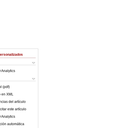
Personalizados
 Analytics
l (pdf)
lo en XML
cias del artículo
itar este artículo
 Analytics
ción automática