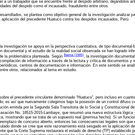
er a un trabajador que se encuentre frente al despido arbitrario, dejándolos a
lidades del despido como el incausado, fraudulento entre otros.
sarrollados, se plantea como objetivo general de la investigación analizar j
a aplicación del precedente Huatuco contra los despidos incausados, Perú.
a investigación se apoya en la perspectiva cuantitativa, de tipo documental-bi
ión documental y el estudio de la realidad social observada se han logrado infe
Baena (1985)
, de la problemática planteada. Según
,
la investigación documental
compilación de información a través de la lectura y crítica de documentos y ma
e periódicos, centros de documentación e información. En este sentido se anali
 entre otros, relacionados al tema en estudio.
o sobre el precedente vinculante denominado “Huatuco”, pero incluso en cuanto
ado; es así que nuevamente colegimos bajo la posesión de un control difuso 
ución emitida por la Segunda Sala Transitoria de lo Social y Constitucional de
asación No. 18515-2015-Lambaye, que resumió una nueva estructura lógica - 
ca, mostrando que se trata de un supuesto real (premisa hecho). Si un funcio
 reemplazo de concurso abierto, entonces las consecuencias legales son que
ulado donde se cree que este razonamiento está sesgado en la aplicación de 
nte que la Corte Suprema restaurara el estado de derecho (TP) establecido po