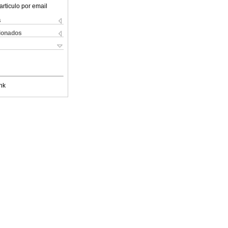
articulo por email
s
cionados
nk