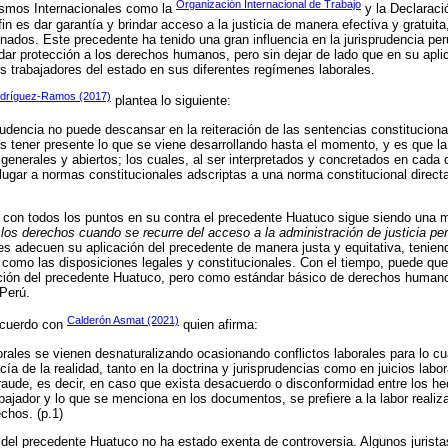
Organización Internacional de Trabajo
ismos Internacionales como la
y la Declaraci
 es dar garantía y brindar acceso a la justicia de manera efectiva y gratuit
nados. Este precedente ha tenido una gran influencia en la jurisprudencia peru
ar protección a los derechos humanos, pero sin dejar de lado que en su apl
os trabajadores del estado en sus diferentes regímenes laborales.
dríguez-Ramos (2017)
plantea lo siguiente:
prudencia no puede descansar en la reiteración de las sentencias constitucion
s tener presente lo que se viene desarrollando hasta el momento, y es que la
generales y abiertos; los cuales, al ser interpretados y concretados en cada 
 lugar a normas constitucionales adscriptas a una norma constitucional direc
 con todos los puntos en su contra el precedente Huatuco sigue siendo una m
 los derechos cuando se recurre del acceso a la administración de justicia pe
les adecuen su aplicación del precedente de manera justa y equitativa, tenien
 como las disposiciones legales y constitucionales. Con el tiempo, puede que
cación del precedente Huatuco, pero como estándar básico de derechos humano
 Perú.
Calderón Asmat (2021)
acuerdo con
quien afirma:
rales se vienen desnaturalizando ocasionando conflictos laborales para lo c
acía de la realidad, tanto en la doctrina y jurisprudencias como en juicios labor
raude, es decir, en caso que exista desacuerdo o disconformidad entre los he
abajador y lo que se menciona en los documentos, se prefiere a la labor realiza
echos. (p.1)
 del precedente Huatuco no ha estado exenta de controversia. Algunos juris