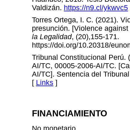
Valdizán.
https://n9.cl/ykwvc5
Torres Ortega, I. C. (2021). Vi
presunción. [Violence agains
la Legalidad
, (20),155-171.
https://doi.org/10.20318/eun
Tribunal Constitucional Perú.
AI/TC, 00005-2006-AI/TC. [C
AI/TC]. Sentencia del Tribunal
[
Links
]
FINANCIAMIENTO
No monetario.