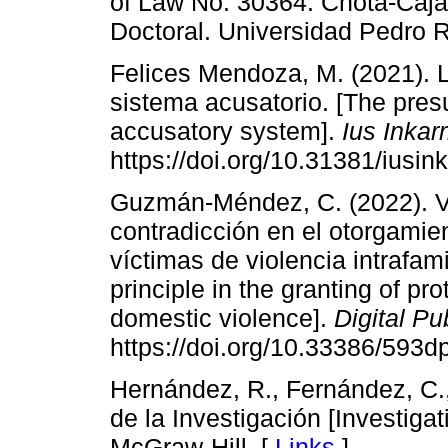
of Law No. 30364: Chota-Caja
Doctoral. Universidad Pedro 
Felices Mendoza, M. (2021). L
sistema acusatorio. [The pres
accusatory system].
Ius Inkarr
https://doi.org/10.31381/iusin
Guzmán-Méndez, C. (2022). Vu
contradicción en el otorgamie
víctimas de violencia intrafami
principle in the granting of pr
domestic violence].
Digital Pu
https://doi.org/10.33386/593d
Hernández, R., Fernández, C.,
de la Investigación [Investiga
McGraw-Hill. [
Links
]