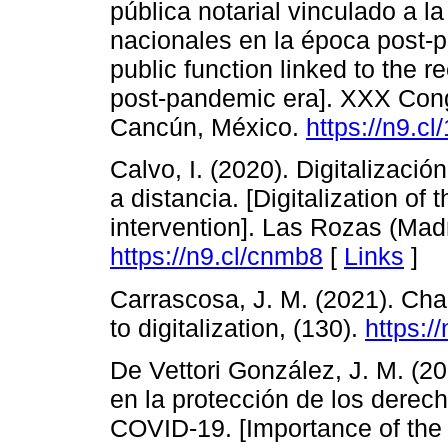
pública notarial vinculado a 
nacionales en la época post-p
public function linked to the 
post-pandemic era]. XXX Cong
Cancún, México.
https://n9.cl
Calvo, I. (2020). Digitalizació
a distancia. [Digitalization of
intervention]. Las Rozas (Madr
https://n9.cl/cnmb8
[
Links
]
Carrascosa, J. M. (2021). Cha
to digitalization, (130).
https:/
De Vettori González, J. M. (20
en la protección de los derec
COVID-19. [Importance of the n