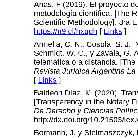
Arias, F (2016). El proyecto de
metodología científica. [The R
Scientific Methodology]. 3ra 
https://n9.cl/hxqdh
[
Links
]
Armella, C. N., Cosola, S. J., 
Schmidt, W. C., y Zavala, G. A
telemática o a distancia. [The 
Revista Jurídica Argentina La
[
Links
]
Baldeón Díaz, K. (2020). Trans
[Transparency in the Notary F
De Derecho y Ciencias Políti
http://dx.doi.org/10.21503/lex
Bormann, J. y Stelmaszczyk, P.