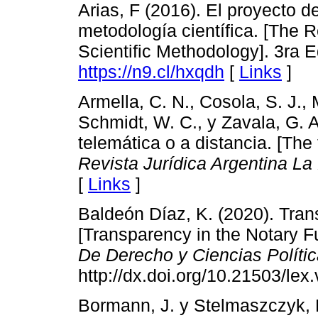
Arias, F (2016). El proyecto de
metodología científica. [The R
Scientific Methodology]. 3ra 
https://n9.cl/hxqdh
[
Links
]
Armella, C. N., Cosola, S. J., 
Schmidt, W. C., y Zavala, G. A
telemática o a distancia. [The 
Revista Jurídica Argentina La
[
Links
]
Baldeón Díaz, K. (2020). Trans
[Transparency in the Notary F
De Derecho y Ciencias Políti
http://dx.doi.org/10.21503/lex
Bormann, J. y Stelmaszczyk, P.