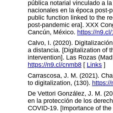
pública notarial vinculado a 
nacionales en la época post-p
public function linked to the 
post-pandemic era]. XXX Cong
Cancún, México.
https://n9.cl
Calvo, I. (2020). Digitalizació
a distancia. [Digitalization of
intervention]. Las Rozas (Madr
https://n9.cl/cnmb8
[
Links
]
Carrascosa, J. M. (2021). Cha
to digitalization, (130).
https:/
De Vettori González, J. M. (20
en la protección de los derec
COVID-19. [Importance of the n