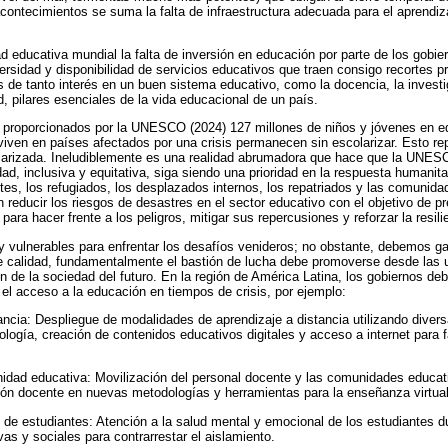
contecimientos se suma la falta de infraestructura adecuada para el aprendiz
ad educativa mundial la falta de inversión en educación por parte de los gobie
versidad y disponibilidad de servicios educativos que traen consigo recortes p
 de tanto interés en un buen sistema educativo, como la docencia, la investi
d, pilares esenciales de la vida educacional de un país.
 proporcionados por la UNESCO (2024) 127 millones de niños y jóvenes en eda
viven en países afectados por una crisis permanecen sin escolarizar. Esto rep
larizada. Ineludiblemente es una realidad abrumadora que hace que la UNESC
d, inclusiva y equitativa, siga siendo una prioridad en la respuesta humanitar
tes, los refugiados, los desplazados internos, los repatriados y las comunid
 reducir los riesgos de desastres en el sector educativo con el objetivo de p
para hacer frente a los peligros, mitigar sus repercusiones y reforzar la resil
 vulnerables para enfrentar los desafíos venideros; no obstante, debemos ga
 calidad, fundamentalmente el bastión de lucha debe promoverse desde las 
ión de la sociedad del futuro. En la región de América Latina, los gobiernos d
 el acceso a la educación en tiempos de crisis, por ejemplo:
ancia: Despliegue de modalidades de aprendizaje a distancia utilizando diver
ología, creación de contenidos educativos digitales y acceso a internet para fa
idad educativa: Movilización del personal docente y las comunidades educat
ón docente en nuevas metodologías y herramientas para la enseñanza virtual
l de estudiantes: Atención a la salud mental y emocional de los estudiantes du
vas y sociales para contrarrestar el aislamiento.