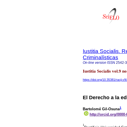
Iustitia Socialis. 
Criminalísticas
On-line version
ISSN
2542-
Iustitia Socialis vol.9
https://doi.org/10.35381/racji.v9
El Derecho a la e
1
Bartolomé Gil-Osuna
http://orcid.org/0000
1