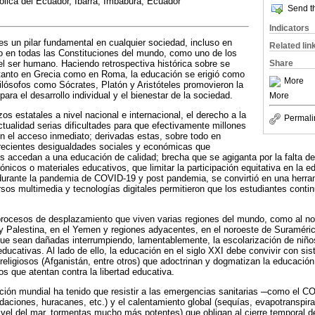
tólica del Ecuador, Ibarra, Imbabura, Ecuador
Send th
Indicators
es un pilar fundamental en cualquier sociedad, incluso en
Related lin
do en todas las Constituciones del mundo, como uno de los
l ser humano. Haciendo retrospectiva histórica sobre se
Share
 tanto en Grecia como en Roma, la educación se erigió como
More
lósofos como Sócrates, Platón y Aristóteles promovieron la
ra el desarrollo individual y el bienestar de la sociedad.
More
os estatales a nivel nacional e internacional, el derecho a la
Permali
ctualidad serias dificultades para que efectivamente millones
n el acceso inmediato; derivadas estas, sobre todo en
crecientes desigualdades sociales y económicas que
pos accedan a una educación de calidad; brecha que se agiganta por la falta 
trónicos o materiales educativos, que limitar la participación equitativa en la e
l durante la pandemia de COVID-19 y post pandemia, se convirtió en una herra
rsos multimedia y tecnologías digitales permitieron que los estudiantes cont
procesos de desplazamiento que viven varias regiones del mundo, como al no
l y Palestina, en el Yemen y regiones adyacentes, en el noroeste de Suraméric
que sean dañadas interrumpiendo, lamentablemente, la escolarización de niño
educativas. Al lado de ello, la educación en el siglo XXI debe convivir con si
s religiosos (Afganistán, entre otros) que adoctrinan y dogmatizan la educaci
s que atentan contra la libertad educativa.
ión mundial ha tenido que resistir a las emergencias sanitarias ─como el C
daciones, huracanes, etc.) y el calentamiento global (sequías, evapotranspira
ivel del mar, tormentas mucho más potentes) que obligan al cierre temporal d