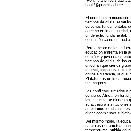
Pontificia Universidad Ca
bagil2@pucesi.edu.ec
El derecho a la educación 
tiempos de crisis, estatui
derechos fundamentales de
derecho en la antigüedad,
un derecho fundamental. Fi
educación como un medio pa
Pero a pesar de los esfuerz
educación enfrenta en la a
de niños y jóvenes ostente
tiempos de crisis, de las 
dificultan que ciertos gru
internet, dispositivos elec
online/a distancia, la cua
Plataformas en línea, recu
sus hogares.
Los conflictos armados y 
centro de África, en Israe
las escuelas se cierren o 
su acceso a instituciones 
autoritarios y radicalismo
direccionamientos subjetivo
Del mismo modo, la educac
naturales (terremotos, inun
temperaturas, subida del n