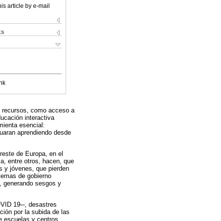
is article by e-mail
ks
nk
de recursos, como acceso a
ducación interactiva
mienta esencial:
inuaran aprendiendo desde
reste de Europa, en el
a, entre otros, hacen, que
s y jóvenes, que pierden
stemas de gobierno
ón, generando sesgos y
OVID 19─, desastres
ción por la subida de las
e escuelas y centros