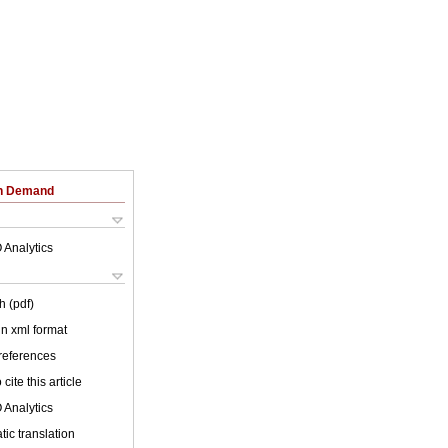
on Demand
 Analytics
h (pdf)
 in xml format
 references
cite this article
 Analytics
ic translation