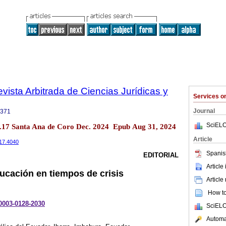
Revista Arbitrada de Ciencias Jurídicas y
Services 
Journal
3371
SciELO
 no.17 Santa Ana de Coro Dec. 2024 Epub Aug 31, 2024
Article
i17.4040
Spanis
EDITORIAL
Article
ducación en tiempos de crisis
Article
How to 
-0003-0128-2030
SciELO
Automat