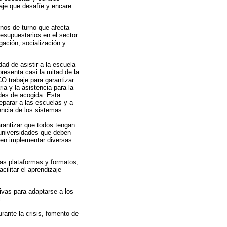
aje que desafíe y encare
rnos de turno que afecta
resupuestarios en el sector
gación, socialización y
d de asistir a la escuela
resenta casi la mitad de la
O trabaje para garantizar
ia y la asistencia para la
ades de acogida. Esta
reparar a las escuelas y a
iencia de los sistemas.
rantizar que todos tengan
universidades que deben
eben implementar diversas
sas plataformas y formatos,
cilitar el aprendizaje
ivas para adaptarse a los
.
rante la crisis, fomento de