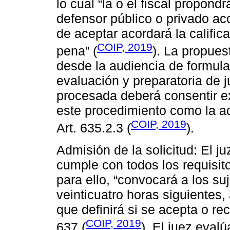
lo cual “la o el fiscal propond
defensor público o privado ac
de aceptar acordará la califica
COIP, 2019
pena” (
). La propues
desde la audiencia de formula
evaluación y preparatoria de j
procesada deberá consentir e
este procedimiento como la ad
COIP, 2019
Art. 635.2.3 (
).
Admisión de la solicitud: El ju
cumple con todos los requisit
para ello, “convocará a los su
veinticuatro horas siguientes,
que definirá si se acepta o re
COIP, 2019
637 (
). El juez evalú