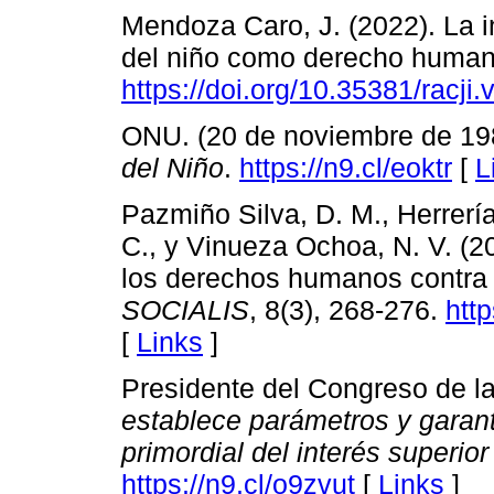
Mendoza Caro, J. (2022). La in
del niño como derecho huma
https://doi.org/10.35381/racji
ONU. (20 de noviembre de 19
del Niño
.
https://n9.cl/eoktr
[
L
Pazmiño Silva, D. M., Herrerí
C., y Vinueza Ochoa, N. V. (2
los derechos humanos contra 
SOCIALIS
, 8(3), 268-276.
http
[
Links
]
Presidente del Congreso de l
establece parámetros y garant
primordial del interés superior
https://n9.cl/o9zvut
[
Links
]