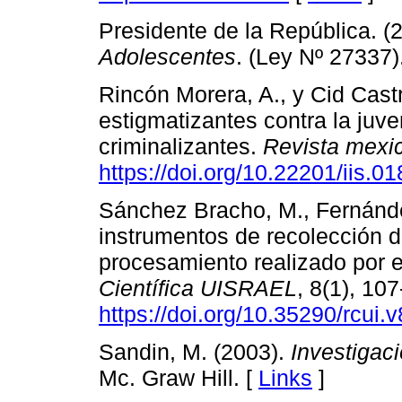
Presidente de la República. (
Adolescentes
. (Ley Nº 27337)
Rincón Morera, A., y Cid Castr
estigmatizantes contra la juve
criminalizantes.
Revista mexi
https://doi.org/10.22201/iis.
Sánchez Bracho, M., Fernández
instrumentos de recolección d
procesamiento realizado por el
Científica UISRAEL
, 8(1), 10
https://doi.org/10.35290/rcui
Sandin, M. (2003).
Investigac
Mc. Graw Hill. [
Links
]