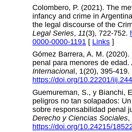
Colombero, P. (2021). The me
infancy and crime in Argentina:
the legal discourse of the Cr
Legal Series
,
11
(3), 722-752.
0000-0000-1191
[
Links
]
Gómez Barrera, A. M. (2020). 
penal para menores de edad.
Internaciona
l, 1(20), 395-419.
https://doi.org/10.22201/iij.
Guemureman, S., y Bianchi, E.
peligros no tan solapados: Un 
sobre responsabilidad penal j
Derecho y Ciencias Sociales
,
https://doi.org/10.24215/185