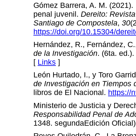
Gómez Barrera, A. M. (2021). M
penal juvenil.
Dereito: Revist
Santiago de Compostela
,
30
(2
https://doi.org/10.15304/derei
Hernández, R., Fernández, C.,
de la Investigación
. (6ta. ed.
[
Links
]
León Hurtado, I., y Toro Garrid
de Investigación en Tiempos
libros de El Nacional.
https://
Ministerio de Justicia y Der
Responsabilidad Penal de Ad
1348. segundaEdición Oficial
Reyes Quilodrán, C., La Brenz