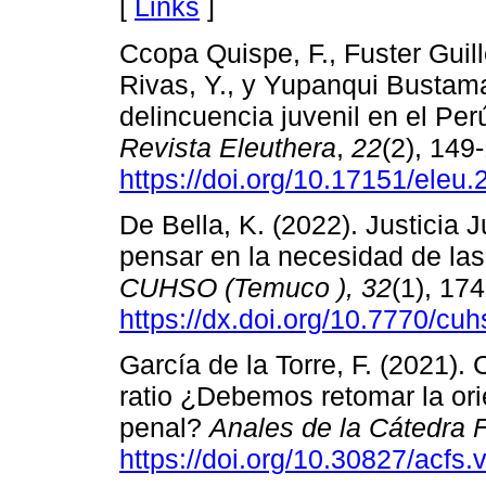
[
Links
]
Ccopa Quispe, F., Fuster Guill
Rivas, Y., y Yupanqui Bustama
delincuencia juvenil en el Per
Revista Eleuthera
,
22
(2), 149
https://doi.org/10.17151/eleu
De Bella, K. (2022). Justicia J
pensar en la necesidad de las 
CUHSO (Temuco
),
32
(1), 17
https://dx.doi.org/10.7770/cu
García de la Torre, F. (2021). 
ratio ¿Debemos retomar la ori
penal?
Anales de la Cátedra 
https://doi.org/10.30827/acfs.