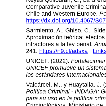
Comparative Juvenile Crimina
Chile and Western Europe.
Po
https://dx.doi.org/10.4067/
Sarmiento, A., Ghiso, C., Side
Aproximación teórica: efectos 
infractores a la ley penal.
Anua
241.
https://n9.cl/adsxa
[
Link
UNICEF. (2022).
Fortalecimien
UNICEF promueve un sistema de
los estándares internacionale
Valcárcel, M., y Huaytalla, J. 
Política Criminal - INDAGA: G
para su uso en la política crim
Criminológicos, Ministerio de