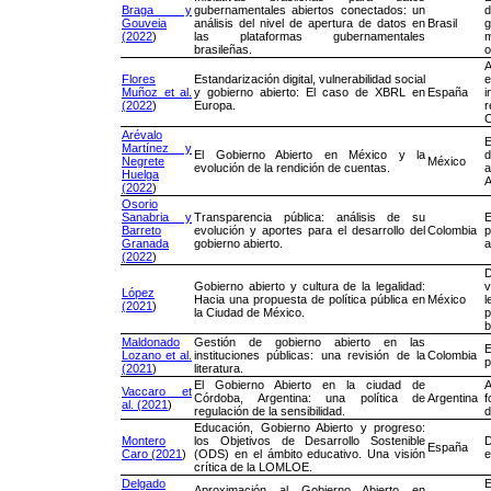
Braga y
gubernamentales abiertos conectados: un
Gouveia
análisis del nivel de apertura de datos en
Brasil
(2022
)
las plataformas gubernamentales
brasileñas.
o
A
Flores
Estandarización digital, vulnerabilidad social
Muñoz et al.
y gobierno abierto: El caso de XBRL en
España
i
(2022
)
Europa.
Arévalo
E
Martínez y
El Gobierno Abierto en México y la
d
Negrete
México
evolución de la rendición de cuentas.
a
Huelga
A
(2022
)
Osorio
Sanabria y
Transparencia pública: análisis de su
E
Barreto
evolución y aportes para el desarrollo del
Colombia
p
Granada
gobierno abierto.
a
(2022
)
D
Gobierno abierto y cultura de la legalidad:
v
López
Hacia una propuesta de política pública en
México
l
(2021
)
la Ciudad de México.
b
Maldonado
Gestión de gobierno abierto en las
Lozano et al.
instituciones públicas: una revisión de la
Colombia
p
(2021
)
literatura.
El Gobierno Abierto en la ciudad de
A
Vaccaro et
Córdoba, Argentina: una política de
Argentina
f
al. (2021
)
regulación de la sensibilidad.
d
Educación, Gobierno Abierto y progreso:
Montero
los Objetivos de Desarrollo Sostenible
D
España
Caro (2021
)
(ODS) en el ámbito educativo. Una visión
e
crítica de la LOMLOE.
Delgado
Aproximación al Gobierno Abierto en