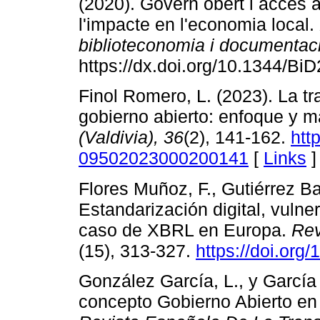
(2020). Govern obert i accés a
l'impacte en l'economia local.
biblioteconomia i documentac
https://dx.doi.org/10.1344/Bi
Finol Romero, L. (2023). La tr
gobierno abierto: enfoque y 
(Valdivia),
36
(2), 141-162.
htt
09502023000200141
[
Links
]
Flores Muñoz, F., Gutiérrez Ba
Estandarización digital, vulner
caso de XBRL en Europa.
Rev
(15), 313-327.
https://doi.org
González García, L., y García 
concepto Gobierno Abierto en