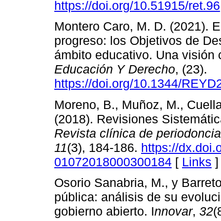
https://doi.org/10.51915/ret.96
Montero Caro, M. D. (2021). E
progreso: los Objetivos de De
ámbito educativo. Una visión
Educación Y Derecho
, (23).
https://doi.org/10.1344/REY
Moreno, B., Muñoz, M., Cuellar
(2018). Revisiones Sistemátic
Revista clínica de periodoncia,
11
(3), 184-186.
https://dx.doi
01072018000300184
[
Links
]
Osorio Sanabria, M., y Barret
pública: análisis de su evoluci
gobierno abierto. I
nnovar
,
32
(