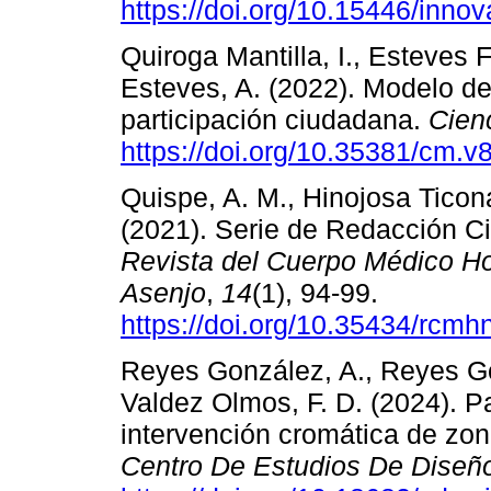
https://doi.org/10.15446/inno
Quiroga Mantilla, I., Esteves 
Esteves, A. (2022). Modelo de
participación ciudadana.
Cien
https://doi.org/10.35381/cm.v
Quispe, A. M., Hinojosa Ticona
(2021). Serie de Redacción Ci
Revista del Cuerpo Médico Ho
Asenjo
,
14
(1), 94-99.
https://doi.org/10.35434/rcm
Reyes González, A., Reyes Gon
Valdez Olmos, F. D. (2024). Pa
intervención cromática de zo
Centro De Estudios De Diseñ