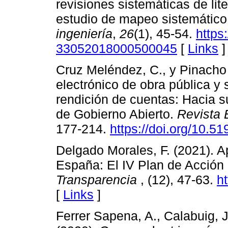
revisiones sistemáticas de lit
estudio de mapeo sistemático
ingeniería
,
26
(1), 45-54.
https
33052018000500045
[
Links
]
Cruz Meléndez, C., y Pinacho 
electrónico de obra pública y 
rendición de cuentas: Hacia 
de Gobierno Abierto.
Revista 
177-214.
https://doi.org/10.51
Delgado Morales, F. (2021). A
España: El IV Plan de Acció
Transparencia
, (12), 47-63.
ht
[
Links
]
Ferrer Sapena, A., Calabuig, 