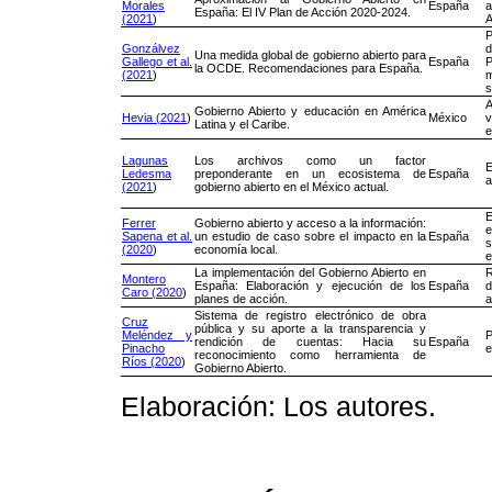
Morales
España
a
España: El IV Plan de Acción 2020-2024.
(2021
)
A
Gonzálvez
Una medida global de gobierno abierto para
Gallego et al.
España
P
la OCDE. Recomendaciones para España.
(2021
)
s
Gobierno Abierto y educación en América
Hevia (2021
)
México
v
Latina y el Caribe.
e
Lagunas
Los archivos como un factor
E
Ledesma
preponderante en un ecosistema de
España
a
(2021
)
gobierno abierto en el México actual.
E
Ferrer
Gobierno abierto y acceso a la información:
e
Sapena et al.
un estudio de caso sobre el impacto en la
España
(2020
)
economía local.
e
La implementación del Gobierno Abierto en
R
Montero
España: Elaboración y ejecución de los
España
Caro (2020
)
planes de acción.
a
Sistema de registro electrónico de obra
Cruz
pública y su aporte a la transparencia y
Meléndez y
P
rendición de cuentas: Hacia su
España
Pinacho
e
reconocimiento como herramienta de
Ríos (2020
)
Gobierno Abierto.
Elaboración: Los autores.