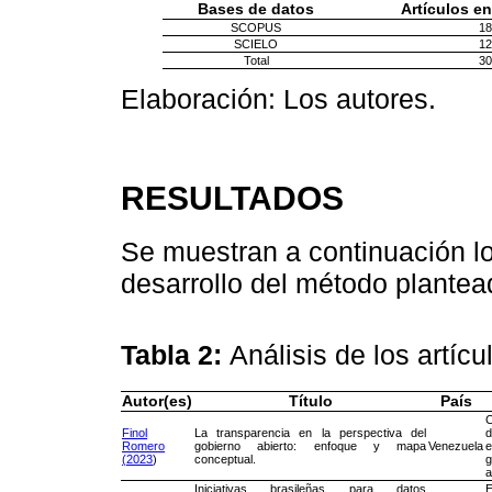
Bases de datos
Artículos e
SCOPUS
18
SCIELO
12
Total
30
Elaboración: Los autores.
RESULTADOS
Se muestran a continuación lo
desarrollo del método plantea
Tabla 2:
Análisis de los artíc
Autor(es)
Título
País
Finol
La transparencia en la perspectiva del
Romero
gobierno abierto: enfoque y mapa
Venezuela
e
(2023
)
conceptual.
a
Iniciativas brasileñas para datos
E