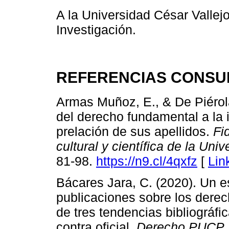
A la Universidad César Vallejo
Investigación.
REFERENCIAS CONSU
Armas Muñoz, E., & De Piérola
del derecho fundamental a la i
prelación de sus apellidos.
Fi
cultural y científica de la Uni
81-98.
https://n9.cl/4qxfz
[
Lin
Bácares Jara, C. (2020). Un es
publicaciones sobre los derec
de tres tendencias bibliográfica
contra oficial.
Derecho PUCP