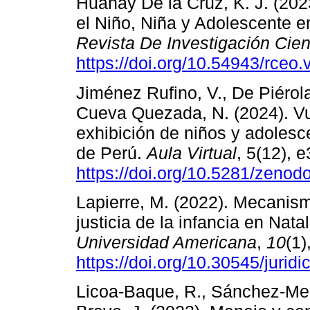
Huanay De la Cruz, K. J. (202
el Niño, Niña y Adolescente e
Revista De Investigación Cie
https://doi.org/10.54943/rceo.
Jiménez Rufino, V., De Piérol
Cueva Quezada, N. (2024). Vul
exhibición de niños y adoles
de Perú.
Aula Virtual
, 5(12), 
https://doi.org/10.5281/zeno
Lapierre, M. (2022). Mecanism
justicia de la infancia en Nat
Universidad Americana
,
10
(1)
https://doi.org/10.30545/jurid
Licoa-Baque, R., Sánchez-Meza