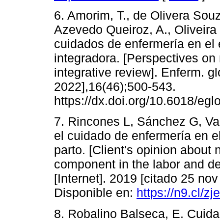
6. Amorim, T., de Olivera Souz
Azevedo Queiroz, A., Oliveira
cuidados de enfermería en el 
integradora. [Perspectives on 
integrative review]. Enferm. gl
2022],16(46);500-543.
https://dx.doi.org/10.6018/eg
7. Rincones L, Sánchez G, Va
el cuidado de enfermería en e
parto. [Client's opinion about 
component in the labor and del
[Internet]. 2019 [citado 25 no
Disponible en:
https://n9.cl/zj
8. Robalino Balseca, E. Cuid