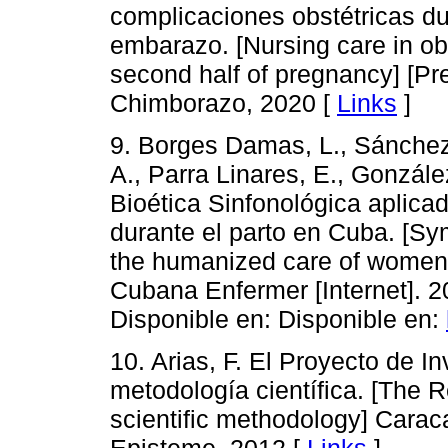
complicaciones obstétricas du
embarazo. [Nursing care in obs
second half of pregnancy] [Pr
Chimborazo, 2020 [
Links
]
9. Borges Damas, L., Sánchez
A., Parra Linares, E., Gonzále
Bioética Sinfonológica aplica
durante el parto en Cuba. [Sy
the humanized care of women d
Cubana Enfermer [Internet]. 2
Disponible en: Disponible en:
10. Arias, F. El Proyecto de In
metodología científica. [The R
scientific methodology] Caraca
Episteme, 2012 [
Links
]