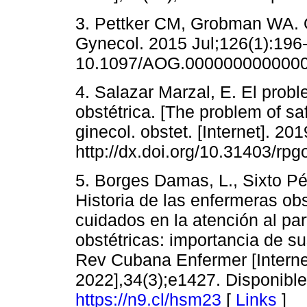
3. Pettker CM, Grobman WA. Ob
Gynecol. 2015 Jul;126(1):196-
10.1097/AOG.0000000000000
4. Salazar Marzal, E. El prob
obstétrica. [The problem of saf
ginecol. obstet. [Internet]. 20
http://dx.doi.org/10.31403/rpg
5. Borges Damas, L., Sixto P
Historia de las enfermeras obs
cuidados en la atención al par
obstétricas: importancia de su
Rev Cubana Enfermer [Internet
2022],34(3);e1427. Disponible
https://n9.cl/hsm23
[
Links
]