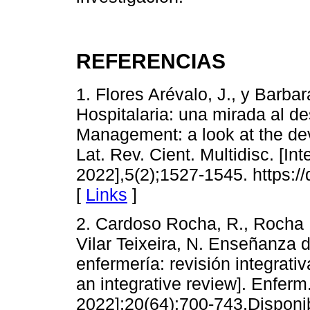
REFERENCIAS
1. Flores Arévalo, J., y Barba
Hospitalaria: una mirada al de
Management: a look at the dev
Lat. Rev. Cient. Multidisc. [In
2022],5(2);1527-1545. https:/
[
Links
]
2. Cardoso Rocha, R., Rocha B
Vilar Teixeira, N. Enseñanza 
enfermería: revisión integrativ
an integrative review]. Enferm.
2022];20(64);700-743.Disponi