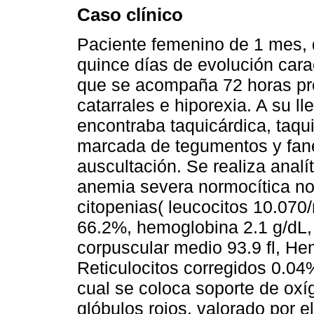
Caso clínico
Paciente femenino de 1 mes, 
quince días de evolución cara
que se acompaña 72 horas pre
catarrales e hiporexia. A su l
encontraba taquicárdica, taqu
marcada de tegumentos y faner
auscultación. Se realiza analít
anemia severa normocítica no
citopenias( leucocitos 10.070/
66.2%, hemoglobina 2.1 g/dL,
corpuscular medio 93.9 fl, He
Reticulocitos corregidos 0.0
cual se coloca soporte de oxíg
glóbulos rojos, valorado por e