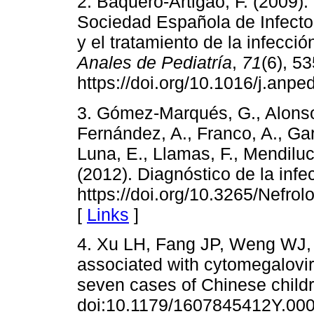
2. Baquero-Artigao, F. (2009
Sociedad Española de Infectol
y el tratamiento de la infecci
Anales de Pediatría
,
71
(6), 5
https://doi.org/10.1016/j.anpe
3. Gómez-Marqués, G., Alonso,
Fernández, A., Franco, A., Gar
Luna, E., Llamas, F., Mendiluc
(2012). Diagnóstico de la infe
https://doi.org/10.3265/Nefr
[
Links
]
4. Xu LH, Fang JP, Weng WJ, e
associated with cytomegaloviru
seven cases of Chinese child
doi:10.1179/1607845412Y.00