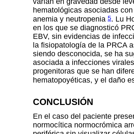
varían en gravedad desde leve
hematológicas asociadas con 
5
anemia y neutropenia
. Lu H
en los que se diagnosticó PR
EBV, sin evidencias de infecc
la fisiopatología de la PRCA a
siendo desconocida, se ha s
asociada a infecciones virales
progenitoras que se han difer
hematopoyéticas, y el daño e
CONCLUSIÓN
En el caso del paciente pres
normocítica normocrómica arre
periférica sin visualizar célul