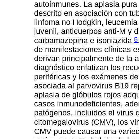
autoinmunes. La aplasia pura 
descrito en asociación con tube
linfoma no Hodgkin, leucemia 
juvenil, anticuerpos anti-M y 
5
carbamazepina e isoniazida
de manifestaciones clínicas e
derivan principalmente de la a
diagnóstico enfatizan los rec
periféricas y los exámenes 
asociada al parvovirus B19 re
aplasia de glóbulos rojos adq
casos inmunodeficientes, ade
patógenos, incluidos el virus 
citomegalovirus (CMV), los vir
CMV puede causar una varied