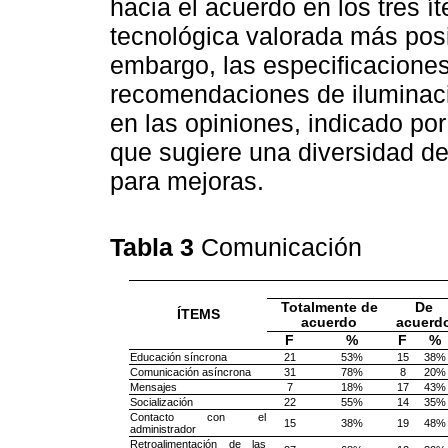
hacia el acuerdo en los tres ít
tecnológica valorada más posi
embargo, las especificacione
recomendaciones de iluminac
en las opiniones, indicado po
que sugiere una diversidad de
para mejoras.
Tabla 3
Comunicación
Totalmente de
De
ÍTEMS
acuerdo
acuerd
F
%
F
%
Educación síncrona
21
53%
15
38%
Comunicación asíncrona
31
78%
8
20%
Mensajes
7
18%
17
43%
Socialización
22
55%
14
35%
Contacto con el
15
38%
19
48%
administrador
Retroalimentación de las