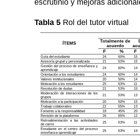
escrutinio y mejoras adicional
Tabla 5
Rol del tutor virtual
Totalmente de
ÍTEMS
acuerdo
acu
F
%
F
Guía del estudiante
24
60%
15
Asesoría grupal y personalizada
21
53%
15
Gestión del proceso de enseñanza y
24
60%
14
aprendizaje
Orientación a los estudiantes
24
60%
14
Valores institucionales
20
50%
14
Motivación a los estudiantes
25
63%
11
Resolución de dudas
21
53%
15
Moderación de interacciones de los
21
53%
13
grupos
Motivación a la participación
20
50%
15
Trabajo colaborativo
22
55%
13
Fomento a la responsabilidad
18
45%
20
Revisión de la plataforma
26
65%
12
Retroalimentación a las actividades
25
63%
11
de cierre
Estudiante en el centro del proceso
25
63%
14
enseñanza-aprendizaje