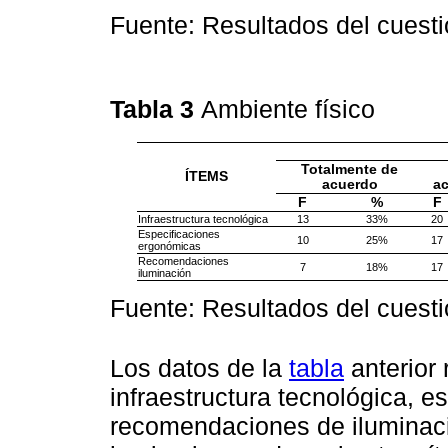
Fuente: Resultados del cuesti
Tabla 3
Ambiente físico
Totalmente de
ÍTEMS
acuerdo
a
F
%
F
Infraestructura tecnológica
13
33%
20
Especificaciones
10
25%
17
ergonómicas
Recomendaciones
7
18%
17
iluminación
Fuente: Resultados del cuesti
Los datos de la
tabla
anterior 
infraestructura tecnológica, 
recomendaciones de iluminaci