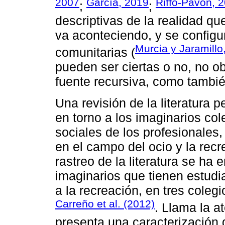
2007
García, 2019
Riffo-Pavón, 
;
;
descriptivas de la realidad qu
va aconteciendo, y se configur
Murcia y Jaramillo
comunitarias (
pueden ser ciertas o no, no ob
fuente recursiva, como tambié
Una revisión de la literatura p
en torno a los imaginarios col
sociales de los profesionales
en el campo del ocio y la recr
rastreo de la literatura se ha
imaginarios que tienen estudia
a la recreación, en tres coleg
Carreño et al. (2012)
. Llama la a
presenta una caracterización