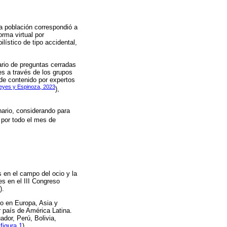
La población correspondió a
orma virtual por
ístico de tipo accidental,
rio de preguntas cerradas
tes a través de los grupos
de contenido por expertos
eyes y Espinoza, 2023
),
nario, considerando para
 por todo el mes de
s en el campo del ocio y la
s en el III Congreso
).
io en Europa, Asia y
r país de América Latina.
dor, Perú, Bolivia,
:
figura 1
).