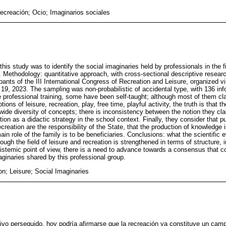
creación; Ocio; Imaginarios sociales
this study was to identify the social imaginaries held by professionals in the f
a. Methodology: quantitative approach, with cross-sectional descriptive resear
ipants of the III International Congress of Recreation and Leisure, organized
, 2023. The sampling was non-probabilistic of accidental type, with 136 inf
e professional training, some have been self-taught; although most of them cla
ions of leisure, recreation, play, free time, playful activity, the truth is that th
ide diversity of concepts; there is inconsistency between the notion they cla
ation as a didactic strategy in the school context. Finally, they consider that p
ecreation are the responsibility of the State, that the production of knowledge is
main role of the family is to be beneficiaries. Conclusions: what the scientific
hough the field of leisure and recreation is strengthened in terms of structure, in
pistemic point of view, there is a need to advance towards a consensus that co
aginaries shared by this professional group.
on; Leisure; Social Imaginaries
vo perseguido, hoy podría afirmarse que la recreación ya constituye un cam