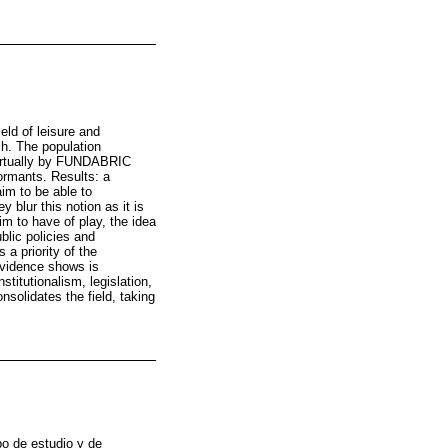
ield of leisure and
ch. The population
 virtually by FUNDABRIC
ormants. Results: a
im to be able to
ey blur this notion as it is
im to have of play, the idea
ublic policies and
 a priority of the
 evidence shows is
stitutionalism, legislation,
nsolidates the field, taking
po de estudio y de