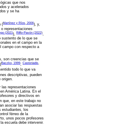
lógicas que nos
undos y acelerados
ados y se ha
Martínez y Ríos, 2006
 (
), y,
os o representaciones
go (2021
Riffo-Pavón (2022)
),
,
o sustento de lo que se
ionales en el campo en la
del campo con respecto a
s, son creencias que se
Baczko, 1999
Castoriadis,
(
;
sentido todo lo que va
enes descriptivas, pueden
 origen.
 y las representaciones
 en América Latina. En el
rofesores y directivos en
n que, en este trabajo no
tan asociar las respuestas
s estudiantes, los
trol férreo de la
erto, unos pocos profesores
 la escuela debe intervenir.