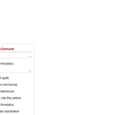
on Demand
 Analytics
h (pdf)
 in xml format
 references
cite this article
 Analytics
ic translation