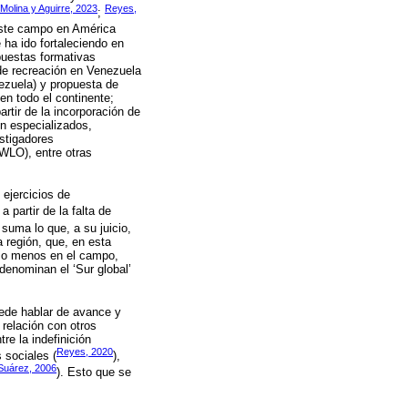
Molina y Aguirre, 2023
Reyes,
;
 este campo en América
 ha ido fortaleciendo en
puestas formativas
 de recreación en Venezuela
ezuela) y propuesta de
en todo el continente;
artir de la incorporación de
n especializados,
stigadores
(WLO), entre otras
ejercicios de
 partir de la falta de
suma lo que, a su juicio,
a región, que, en esta
s o menos en el campo,
denominan el ‘Sur global’
uede hablar de avance y
relación con otros
re la indefinición
Reyes, 2020
 sociales (
),
Suárez, 2006
). Esto que se