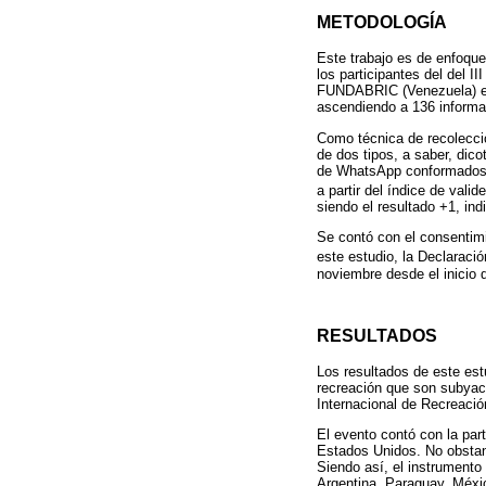
METODOLOGÍA
Este trabajo es de enfoque 
los participantes del del I
FUNDABRIC (Venezuela) entr
ascendiendo a 136 informa
Como técnica de recolecci
de dos tipos, a saber, dico
de WhatsApp conformados co
a partir del índice de vali
siendo el resultado +1, ind
Se contó con el consentimi
este estudio, la Declaració
noviembre desde el inicio 
RESULTADOS
Los resultados de este estu
recreación que son subyac
Internacional de Recreació
El evento contó con la par
Estados Unidos. No obstant
Siendo así, el instrumento
Argentina, Paraguay, Méxi