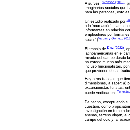
Svenson (2015)
A su vez,
, p
imaginarios sociales que h
para las personas, esto es
Va
Un estudio realizado por
a la ‘recreación’. Llama l
informantes en relación co
empleadores por formarles,
Vargas y Gómez, 2018
social” (
Díez (2022)
El trabajo de
, a
latinoamericanas en el cam
mirada del campo desde la 
ha estado mucho más mediad
incluso funcionalistas, po
que provienen de las tradi
Hay otros trabajos que tie
dimensiones, a saber: a) p
excursionistas turistas, en
Tunestad
puede verificar en:
De hecho, exceptuando el 
cuestión, como propiciator
investigación en torno a l
apenas, terreno virgen, el 
campo del ocio y la recrea