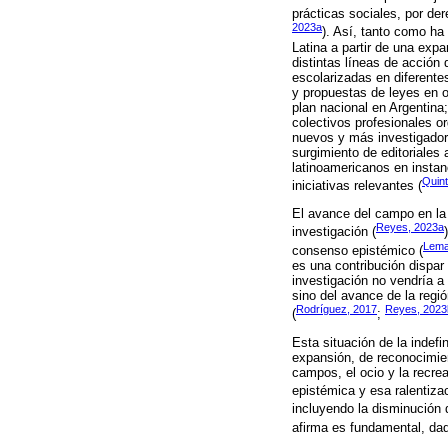
prácticas sociales, por der
2023a
). Así, tanto como ha
Latina a partir de una expa
distintas líneas de acció
escolarizadas en diferente
y propuestas de leyes en 
plan nacional en Argentina
colectivos profesionales or
nuevos y más investigador
surgimiento de editoriale
latinoamericanos en instan
Quint
iniciativas relevantes (
El avance del campo en la 
Reyes, 2023a
investigación (
Lema
consenso epistémico (
es una contribución dispar 
investigación no vendría a
sino del avance de la regi
Rodríguez, 2017
Reyes, 2023
(
;
Esta situación de la indef
expansión, de reconocimie
campos, el ocio y la recre
epistémica y esa ralentiza
incluyendo la disminución d
afirma es fundamental, da