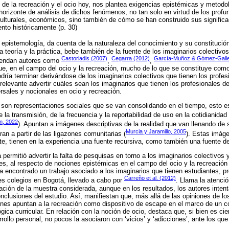
 de la recreación y el ocio hoy, nos plantea exigencias epistémicas y metodo
 horizonte de análisis de dichos fenómenos, no tan solo en virtud de los prof
ulturales, económicos, sino también de cómo se han construido sus signific
nto históricamente (p. 30)
 epistemología, da cuenta de la naturaleza del conocimiento y su constitución
la teoría y la práctica, bebe también de la fuente de los imaginarios colectiv
Castoriadis (2007)
Cegarra (2012)
García-Muñoz & Gómez-Galle
efrendan autores como
,
,
que, en el campo del ocio y la recreación, mucho de lo que se constituye com
dría terminar derivándose de los imaginarios colectivos que tienen los profes
n relevante advertir cuáles sean los imaginarios que tienen los profesionales 
sales y nocionales en ocio y recreación.
 son representaciones sociales que se van consolidando en el tiempo, esto e
e la transmisión, de la frecuencia y la reportabilidad de uso en la cotidianidad 
n, 2022
). Apuntan a imágenes descriptivas de la realidad que van llenando de 
Murcia y Jaramillo, 2005
an a partir de las ligazones comunitarias (
). Estas imág
nte, tienen en la experiencia una fuente recursiva, como también una fuente de
ra permitió advertir la falta de pesquisas en torno a los imaginarios colectivos
les, al respecto de nociones epistémicas en el campo del ocio y la recreación
 ha encontrado un trabajo asociado a los imaginarios que tienen estudiantes, p
Carreño et al. (2012)
tres colegios en Bogotá, llevado a cabo por
. Llama la atenció
ación de la muestra considerada, aunque en los resultados, los autores inten
nclusiones del estudio. Así, manifiestan que, más allá de las opiniones de lo
iones apuntan a la recreación como dispositivo de escape en el marco de un con
ógica curricular. En relación con la noción de ocio, destaca que, si bien es ci
rrollo personal, no pocos la asociaron con ‘vicios’ y ‘adicciones’, ante los que