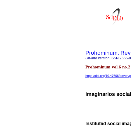
Prohominum. Revi
On-line version
ISSN
2665-
Prohominum vol.6 no.2
https://doi.org/10.47606/acven/
Imaginarios social
Instituted social ima