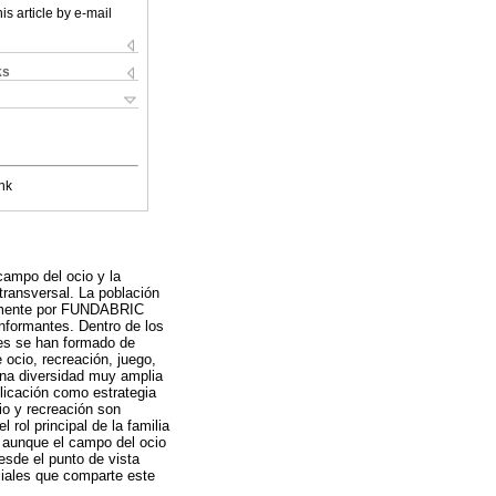
is article by e-mail
ks
nk
 campo del ocio y la
transversal. La población
ualmente por FUNDABRIC
informantes. Dentro de los
nes se han formado de
 ocio, recreación, juego,
 una diversidad muy amplia
plicación como estrategia
cio y recreación son
rol principal de la familia
e, aunque el campo del ocio
desde el punto de vista
ciales que comparte este