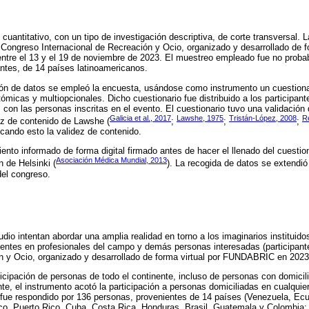
cuantitativo, con un tipo de investigación descriptiva, de corte transversal. 
II Congreso Internacional de Recreación y Ocio, organizado y desarrollado de f
e el 13 y el 19 de noviembre de 2023. El muestreo empleado fue no probabil
ntes, de 14 países latinoamericanos.
ón de datos se empleó la encuesta, usándose como instrumento un cuestiona
tómicas y multiopcionales. Dicho cuestionario fue distribuido a los participan
n las personas inscritas en el evento. El cuestionario tuvo una validación 
Galicia et al., 2017
Lawshe, 1975
Tristán-López, 2008
R
dez de contenido de Lawshe (
;
;
;
icando esto la validez de contenido.
ento informado de forma digital firmado antes de hacer el llenado del cuestio
Asociación Médica Mundial, 2013
n de Helsinki (
). La recogida de datos se extendió
del congreso.
dio intentan abordar una amplia realidad en torno a los imaginarios instituido
entes en profesionales del campo y demás personas interesadas (participante
n y Ocio, organizado y desarrollado de forma virtual por FUNDABRIC en 2023
ticipación de personas de todo el continente, incluso de personas con domicil
e, el instrumento acotó la participación a personas domiciliadas en cualquie
 fue respondido por 136 personas, provenientes de 14 países (Venezuela, Ecua
co, Puerto Rico, Cuba, Costa Rica, Honduras, Brasil, Guatemala y Colombia