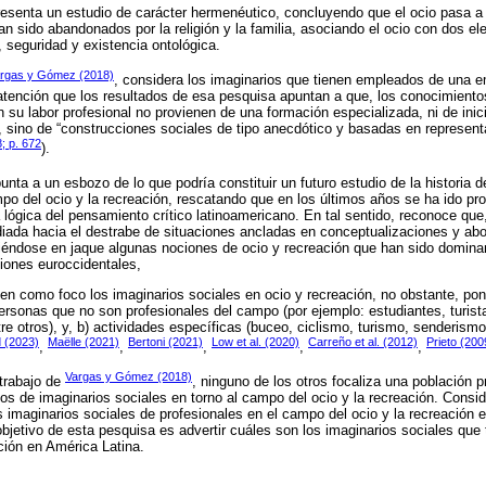
resenta un estudio de carácter hermenéutico, concluyendo que el ocio pasa a 
an sido abandonados por la religión y la familia, asociando el ocio con dos 
, seguridad y existencia ontológica.
rgas y Gómez (2018)
, considera los imaginarios que tienen empleados de una e
a atención que los resultados de esa pesquisa apuntan a que, los conocimient
n su labor profesional no provienen de una formación especializada, ni de inic
 sino de “construcciones sociales de tipo anecdótico y basadas en representa
; p. 672
).
punta a un esbozo de lo que podría constituir un futuro estudio de la historia d
po del ocio y la recreación, rescatando que en los últimos años se ha ido pr
lógica del pensamiento crítico latinoamericano. En tal sentido, reconoce que
a hacia el destrabe de situaciones ancladas en conceptualizaciones y abord
niéndose en jaque algunas nociones de ocio y recreación que han sido domina
ciones euroccidentales,
nen como foco los imaginarios sociales en ocio y recreación, no obstante, po
ersonas que no son profesionales del campo (por ejemplo: estudiantes, turist
tre otros), y, b) actividades específicas (buceo, ciclismo, turismo, senderismo
 (2023)
Maëlle (2021)
Bertoni (2021)
Low et al. (2020)
Carreño et al. (2012)
Prieto (200
,
,
,
,
,
Vargas y Gómez (2018)
trabajo de
, ninguno de los otros focaliza una población 
ios de imaginarios sociales en torno al campo del ocio y la recreación. Cons
os imaginarios sociales de profesionales en el campo del ocio y la recreación 
objetivo de esta pesquisa es advertir cuáles son los imaginarios sociales que 
ción en América Latina.