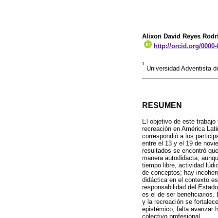
Alixon David Reyes Rodr
http://orcid.org/0000
1
Universidad Adventista d
RESUMEN
El objetivo de este trabajo
recreación en América Lati
correspondió a los partici
entre el 13 y el 19 de nov
resultados se encontró que
manera autodidacta; aunque
tiempo libre, actividad lúd
de conceptos; hay incoheren
didáctica en el contexto es
responsabilidad del Estado,
es el de ser beneficiarios.
y la recreación se fortalec
epistémico, falta avanzar 
colectivo profesional.