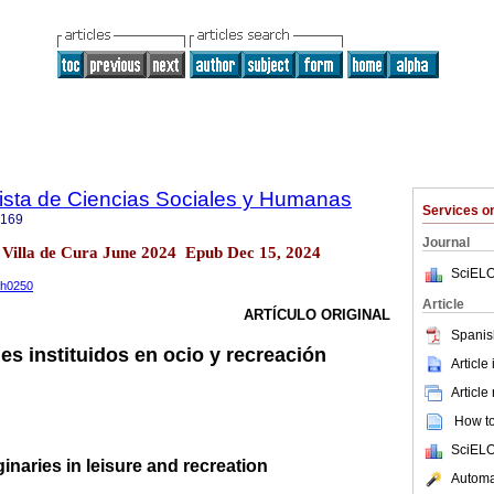
sta de Ciencias Sociales y Humanas
Services 
0169
Journal
 Villa de Cura June 2024 Epub Dec 15, 2024
SciELO
ph0250
Article
ARTÍCULO ORIGINAL
Spanis
es instituidos en ocio y recreación
Article
Article
How to 
SciELO
ginaries in leisure and recreation
Automat