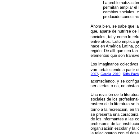
La problematización
permitan ampliar el
cambios sociales, c
producido conocimie
Ahora bien, se sabe que la
que, aparte de nutrirse de 
sociales, tal y como lo r
entre otros. Esto implica 
hace en América Latina, po
región. De allí que sea ta
elementos que son transver
Los imaginarios colectivos
van fortaleciendo a partir d
2007
García, 2019
Riffo-Pavó
;
;
aconteciendo, y se configur
ser ciertas o no, no obsta
Una revisión de la literatu
sociales de los profesiona
rastreo de la literatura se
torno a la recreación, en 
se presenta una caracteriz
de los informantes a las co
profesores de las instituc
organización escolar y la l
la relacionaron con el desa