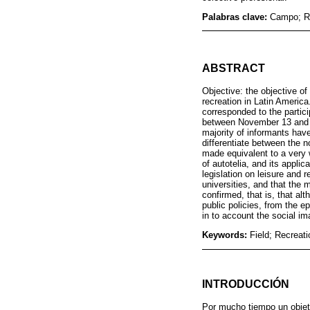
Palabras clave:
Campo; Re
ABSTRACT
Objective: the objective of 
recreation in Latin Americ
corresponded to the partic
between November 13 and 19
majority of informants hav
differentiate between the not
made equivalent to a very w
of autotelia, and its applic
legislation on leisure and r
universities, and that the 
confirmed, that is, that alt
public policies, from the e
in to account the social im
Keywords:
Field; Recreati
INTRODUCCIÓN
Por mucho tiempo un objeti