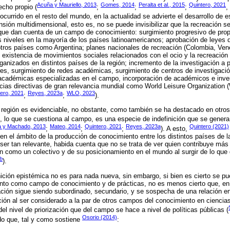
Acuña y Mauriello, 2013
Gomes, 2014
Peralta et al., 2015
Quintero, 2021
echo propio (
;
;
;
,
 ocurrido en el resto del mundo, en la actualidad se advierte el desarrollo de
nsión multidimensional, esto es, no se puede invisibilizar que la recreación se
n que dan cuenta de un campo de conocimiento: surgimiento progresivo de pro
s niveles en la mayoría de los países latinoamericanos; aprobación de leyes
otros países como Argentina; planes nacionales de recreación (Colombia, Ven
; existencia de movimientos sociales relacionados con el ocio y la recreación 
ganizados en distintos países de la región; incremento de la investigación a p
es, surgimiento de redes académicas, surgimiento de centros de investigació
s académicas especializadas en el campo, incorporación de académicos e inve
cias directivas de gran relevancia mundial como World Leisure Organization 
ero, 2021
Reyes, 2023a
WLO, 2023
;
;
).
región es evidenciable, no obstante, como también se ha destacado en otros 
), lo que se cuestiona al campo, es una especie de indefinición que se genera a
 y Machado, 2013
Mateo, 2014
Quintero, 2021
Reyes, 2023a
Quintero (2021)
;
;
;
). A esto,
en el ámbito de la producción de conocimiento entre los distintos países de l
 ser tan relevante, habida cuenta que no se trata de ver quien contribuye má
ón como un colectivo y de su posicionamiento en el mundo al surgir de lo que 
b
).
inición epistémica no es para nada nueva, sin embargo, si bien es cierto se p
nto como campo de conocimiento y de prácticas, no es menos cierto que, en 
ación sigue siendo subordinado, secundario, y se sospecha de una relación ent
ción al ser considerado a la par de otros campos del conocimiento en ciencias
el nivel de priorización que del campo se hace a nivel de políticas públicas (
Osorio (2014)
do que, tal y como sostiene
: