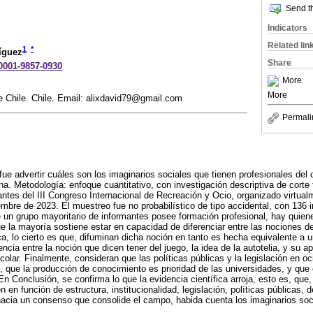
Send th
Indicators
Related lin
1
*
íguez
Share
-0001-9857-0930
More
More
e Chile. Chile. Email: alixdavid79@gmail.com
Permali
 fue advertir cuáles son los imaginarios sociales que tienen profesionales del
na. Metodología: enfoque cuantitativo, con investigación descriptiva de corte 
pantes del III Congreso Internacional de Recreación y Ocio, organizado virt
iembre de 2023. El muestreo fue no probabilístico de tipo accidental, con 136 
 un grupo mayoritario de informantes posee formación profesional, hay quie
 la mayoría sostiene estar en capacidad de diferenciar entre las nociones de
ica, lo cierto es que, difuminan dicha noción en tanto es hecha equivalente a
cia entre la noción que dicen tener del juego, la idea de la autotelia, y su a
colar. Finalmente, consideran que las políticas públicas y la legislación en o
 que la producción de conocimiento es prioridad de las universidades, y que el 
 En Conclusión, se confirma lo que la evidencia científica arroja, esto es, qu
en en función de estructura, institucionalidad, legislación, políticas públicas, 
hacia un consenso que consolide el campo, habida cuenta los imaginarios so