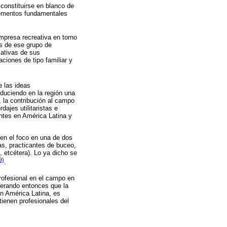
constituirse en blanco de
elementos fundamentales
mpresa recreativa en torno
os de ese grupo de
iativas de sus
ciones de tipo familiar y
e las ideas
oduciendo en la región una
, la contribución al campo
ajes utilitaristas e
ntes en América Latina y
nen el foco en una de dos
as, practicantes de buceo,
, etcétera). Lo ya dicho se
9)
.
profesional en el campo en
iderando entonces que la
en América Latina, es
tienen profesionales del