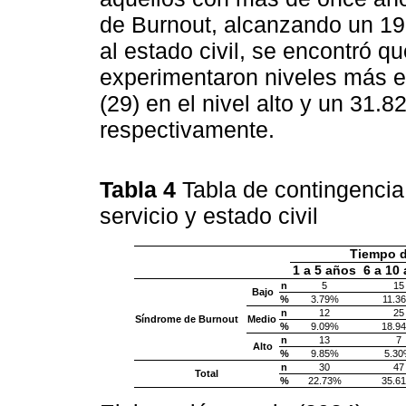
de Burnout, alcanzando un 19
al estado civil, se encontró 
experimentaron niveles más 
(29) en el nivel alto y un 31.8
respectivamente.
Tabla 4
Tabla de contingencia
servicio y estado civil
Tiempo d
1 a 5 años
6 a 10
n
5
15
Bajo
%
3.79%
11.3
n
12
25
Síndrome de Burnout
Medio
%
9.09%
18.9
n
13
7
Alto
%
9.85%
5.3
n
30
47
Total
%
22.73%
35.6