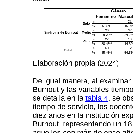
Género
Femenino
Mascul
n
7
21
Bajo
%
5.30%
15.9
n
26
32
Síndrome de Burnout
Medio
%
19.70%
24.2
n
27
19
Alto
%
20.45%
14.3
n
60
72
Total
%
45.45%
54.5
Elaboración propia (2024)
De igual manera, al examinar 
Burnout y las variables tiempo
se detalla en la
tabla 4
, se ob
tiempo de servicio, los docent
diez años en la institución e
Burnout, representando un 18
aquellos con más de once años