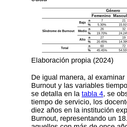
Género
Femenino
Mascul
n
7
21
Bajo
%
5.30%
15.9
n
26
32
Síndrome de Burnout
Medio
%
19.70%
24.2
n
27
19
Alto
%
20.45%
14.3
n
60
72
Total
%
45.45%
54.5
Elaboración propia (2024)
De igual manera, al examinar 
Burnout y las variables tiempo
se detalla en la
tabla 4
, se ob
tiempo de servicio, los docent
diez años en la institución e
Burnout, representando un 18
aquellos con más de once años