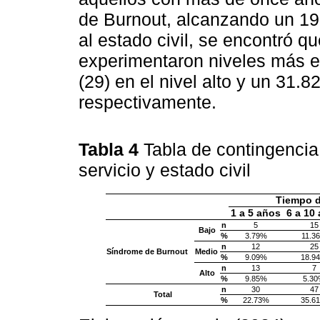
de Burnout, alcanzando un 19
al estado civil, se encontró 
experimentaron niveles más 
(29) en el nivel alto y un 31.8
respectivamente.
Tabla 4
Tabla de contingencia
servicio y estado civil
Tiempo d
1 a 5 años
6 a 10
n
5
15
Bajo
%
3.79%
11.3
n
12
25
Síndrome de Burnout
Medio
%
9.09%
18.9
n
13
7
Alto
%
9.85%
5.3
n
30
47
Total
%
22.73%
35.6