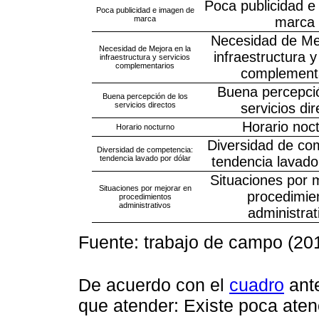
Poca publicidad e
Poca publicidad e imagen de
marca
marca
Necesidad de Mej
Necesidad de Mejora en la
infraestructura y
infraestructura y servicios
complementarios
complement
Buena percepció
Buena percepción de los
servicios directos
servicios dir
Horario noc
Horario nocturno
Diversidad de co
Diversidad de competencia:
tendencia lavado por dólar
tendencia lavado
Situaciones por 
Situaciones por mejorar en
procedimie
procedimientos
administrativos
administrat
Fuente: trabajo de campo (20
De acuerdo con el
cuadro
ante
que atender: Existe poca aten