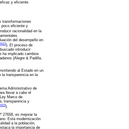
ficaz y eficiente.
as transformaciones
 poco eficiente y
roducir racionalidad en la
namentales.
aluación del desempeño en
 2022
). El proceso de
buscado introducir
que ha implicado cambios
dadanos (Alegre & Padilla,
virtiendo al Estado en un
 la transparencia en la
tema Administrativo de
ra llevar a cabo el
 Ley Marco de
a, transparencia y
2023
).
º 27658, es mejorar la
dano. Esta modernización
alidad a la población,
destaca la importancia de