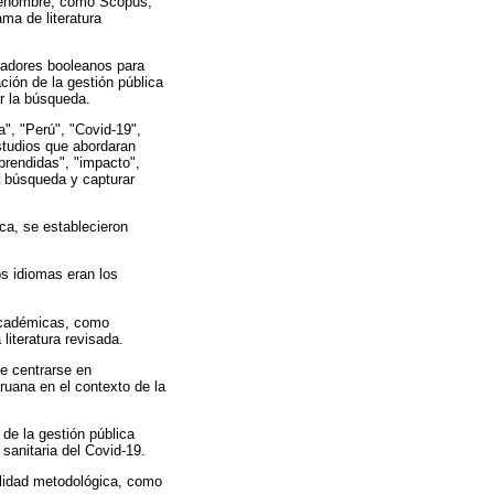
 renombre, como Scopus,
ma de literatura
eradores booleanos para
ción de la gestión pública
r la búsqueda.
a", "Perú", "Covid-19",
studios que abordaran
rendidas", "impacto",
a búsqueda y capturar
ica, se establecieron
s idiomas eran los
académicas, como
 literatura revisada.
e centrarse en
ruana en el contexto de la
e la gestión pública
sanitaria del Covid-19.
lidad metodológica, como