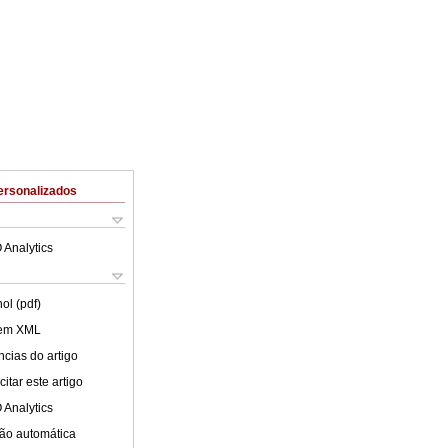
ersonalizados
 Analytics
ol (pdf)
 em XML
cias do artigo
itar este artigo
 Analytics
ão automática