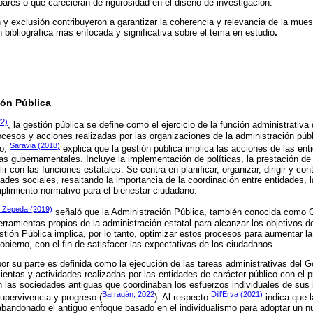
pares o que carecieran de rigurosidad en el diseño de investigación.
n y exclusión contribuyeron a garantizar la coherencia y relevancia de la muest
n bibliográfica más enfocada y significativa sobre el tema en estudio
.
ión Pública
22)
, la gestión pública se define como el ejercicio de la función administrativ
ocesos y acciones realizadas por las organizaciones de la administración púb
Saravia (2018)
to,
explica que la gestión pública implica las acciones de las ent
cas gubernamentales. Incluye la implementación de políticas, la prestación de 
r con las funciones estatales. Se centra en planificar, organizar, dirigir y con
ades sociales, resaltando la importancia de la coordinación entre entidades, l
mplimiento normativo para el bienestar ciudadano.
z Zepeda (2019)
señaló que la Administración Pública, también conocida como Ge
rramientas propios de la administración estatal para alcanzar los objetivos de
stión Pública implica, por lo tanto, optimizar estos procesos para aumentar la
gobierno, con el fin de satisfacer las expectativas de los ciudadanos.
por su parte es definida como la ejecución de las tareas administrativas del 
ientas y actividades realizadas por las entidades de carácter público con el 
 las sociedades antiguas que coordinaban los esfuerzos individuales de sus 
Barragán, 2022
Dill’Erva (2021)
supervivencia y progreso (
). Al respecto
indica que l
abandonado el antiguo enfoque basado en el individualismo para adoptar un n