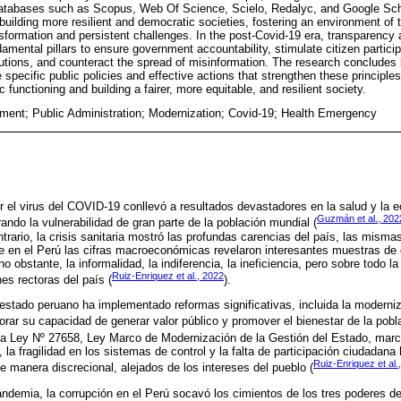
 databases such as Scopus, Web Of Science, Scielo, Redalyc, and Google Sch
building more resilient and democratic societies, fostering an environment of 
sformation and persistent challenges. In the post-Covid-19 era, transparency 
mental pillars to ensure government accountability, stimulate citizen particip
itutions, and counteract the spread of misinformation. The research conclude
specific public policies and effective actions that strengthen these principles,
 functioning and building a fairer, more equitable, and resilient society.
ent; Public Administration; Modernization; Covid-19; Health Emergency
el virus del COVID-19 conllevó a resultados devastadores en la salud y la e
Guzmán et al., 202
ndo la vulnerabilidad de gran parte de la población mundial (
ntrario, la crisis sanitaria mostró las profundas carencias del país, las mism
e en el Perú las cifras macroeconómicas revelaron interesantes muestras de
o obstante, la informalidad, la indiferencia, la ineficiencia, pero sobre todo la
Ruiz-Enriquez et al., 2022
nes rectoras del país (
).
 estado peruano ha implementado reformas significativas, incluida la moderniz
orar su capacidad de generar valor público y promover el bienestar de la pobl
la Ley Nº 27658, Ley Marco de Modernización de la Gestión del Estado, marc
 la fragilidad en los sistemas de control y la falta de participación ciudadana
Ruiz-Enriquez et al.
de manera discrecional, alejados de los intereses del pueblo (
andemia, la corrupción en el Perú socavó los cimientos de los tres poderes d