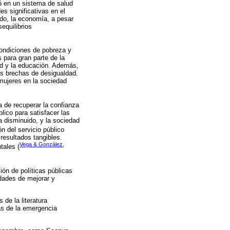
ó en un sistema de salud
s significativas en el
ado, la economía, a pesar
equilibrios
condiciones de pobreza y
 para gran parte de la
ud y la educación. Además,
as brechas de desigualdad.
mujeres en la sociedad
a de recuperar la confianza
lico para satisfacer las
a disminuido, y la sociedad
n del servicio público
 resultados tangibles.
Vega & González,
tales (
ión de políticas públicas
idades de mejorar y
 de la literatura
as de la emergencia