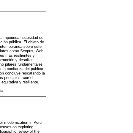
 la imperiosa necesidad de
ción pública. El objeto de
contemporánea sobre este
de datos como Scopus, Web
es más resilientes y
ormación y desafíos
omo pilares fundamentales
r la confianza del público
ión concluye rescatando la
s principios, con el
quitativa y resiliente.
ia
or modernization in Peru
focuses on exploring
liographic review of the