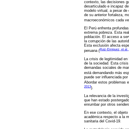
contexto, las decisiones g
desarticulado e incapaz de
modelo virtual, a pesar de 
de su anterior fortaleza, m
macroeconómicos cada vez
El Perú enfrenta profunda
extrema pobreza. Esta real
población. El acceso a ser
la corrupción de las autor
Esta exclusión afecta espe
Ruiz-Enriquez, et al.
peruana (
La crisis de legitimidad en
de la sociedad. Esta crisis
demandas sociales de maner
está demandando más espa
puede ser influenciada por 
Abordar estos problemas es
2013
).
La relevancia de la investi
que han estado postergados
enrumbar por otros sendero
En ese contexto, el objeto 
académica respecto a la mo
sanitaria del Covid-19.