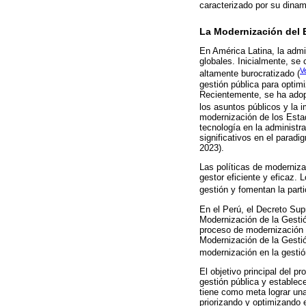
caracterizado por su dinami
La Modernización del 
En América Latina, la admi
globales. Inicialmente, se
V
altamente burocratizado (
gestión pública para optim
Recientemente, se ha adop
los asuntos públicos y la 
modernización de los Esta
tecnología en la administr
significativos en el paradi
2023).
Las políticas de moderniz
gestor eficiente y eficaz.
gestión y fomentan la part
En el Perú, el Decreto Sup
Modernización de la Gestió
proceso de modernización 
Modernización de la Gestió
modernización en la gestión
El objetivo principal del 
gestión pública y establec
tiene como meta lograr una
priorizando y optimizando e