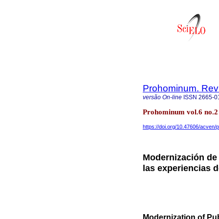
Prohominum. Revi
versão On-line
ISSN
2665-0
Prohominum vol.6 no.2 
https://doi.org/10.47606/acven/
Modernización de l
las experiencias d
Modernization of Pu