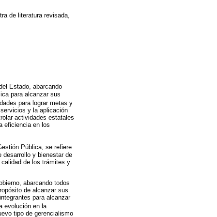
ra de literatura revisada,
a del Estado, abarcando
lica para alcanzar sus
idades para lograr metas y
servicios y la aplicación
trolar actividades estatales
a eficiencia en los
stión Pública, se refiere
 desarrollo y bienestar de
 calidad de los trámites y
Gobierno, abarcando todos
propósito de alcanzar sus
integrantes para alcanzar
a evolución en la
uevo tipo de gerencialismo