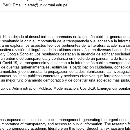
. Perú. Email: cjaraa@ucvvirtual.edu.pe
id-19 ha dejado al descubierto las carencias en la gestión pública, generando
resaltando la crucial importancia de la transparencia y el acceso a la informa
tra en explorar los aspectos teóricos pertinentes de la literatura académica 
ustiva revisión bibliográfica de los últimos cinco años en diversas bases 
c y Google Scholar. Los resultados destacan la urgencia de edificar sociedad
un entorno de transparencia y confianza en medio de un panorama de transf
st Covid-19, la transparencia y el acceso a la información pública emergen c
n de cuentas gubernamentales, estimular la participación ciudadana, consolida
namentales y contrarrestar la propagación de la desinformación. La investigac
mover políticas públicas concretas y acciones efectivas que fortalezcan esto
r un mejor funcionamiento democrático y de construir una sociedad más justa, e
ública; Administración Pública; Modernización; Covid-19; Emergencia Sanitar
 has exposed deficiencies in public management, generating the urgent need f
al importance of transparency and access to public information. The research 
s of contemporary academic literature on this topic, through an exhaustive bib