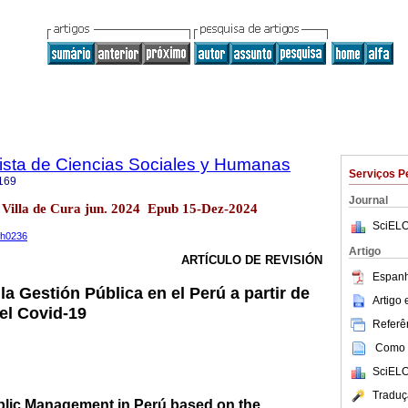
sta de Ciencias Sociales y Humanas
Serviços P
169
Journal
Villa de Cura jun. 2024 Epub 15-Dez-2024
SciELO
ph0236
Artigo
ARTÍCULO DE REVISIÓN
Espanh
a Gestión Pública en el Perú a partir de
Artigo
el Covid-19
Referên
Como c
SciELO
Traduç
blic Management in Perú based on the