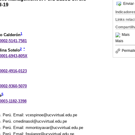
Enviar 
d-19
Indicadore
Links rela
Compartilh
1
Mais
no Calderón
-0002-5141-7581
Mais
2
*
ina Sotelo
Permali
-0001-6943-805X
-0002-4916-0123
-0002-9360-5070
5
e
-0003-1182-3398
o. Perú. Email: vcespinoe@ucvvirtual.edu.pe
o. Perú. cmedinasol@ucvvirtual.edu.pe
o. Perú. Email: mmontoyavar@ucvvirtual.edu.pe
. Perú. Email: fquijanor@ucvvirtual.edu.pe