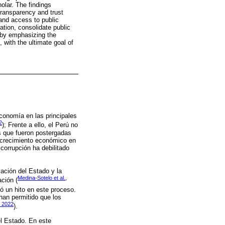
olar. The findings
transparency and trust
and access to public
ation, consolidate public
s by emphasizing the
 with the ultimate goal of
conomía en las principales
2
); Frente a ello, el Perú no
as que fueron postergadas
 crecimiento económico en
 corrupción ha debilitado
ación del Estado y la
Medina-Sotelo et al.,
ación (
ó un hito en este proceso.
 han permitido que los
, 2022
).
el Estado. En este