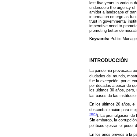
last five years in various
underscore the urgency of 
amidst a landscape of tran
information emerge as funda
trust in governmental inst
imperative need to promote 
promoting better democratic
Keywords:
Public Managem
INTRODUCCIÓN
La pandemia provocada por 
ciudades del mundo, mostra
fue la excepción, por el co
por décadas a pesar de qu
los últimos 30 años, pero, n
las bases de las institucio
En los últimos 20 años, el
descentralización para mej
2023
). La promulgación de 
Sin embargo, la corrupción,
políticos ejerzan el poder 
En los años previos a la p