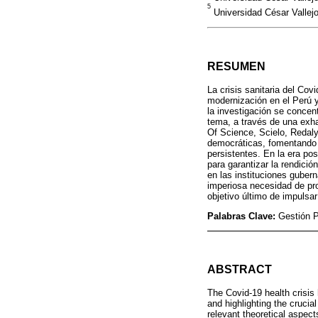
5
Universidad César Vallejo
RESUMEN
La crisis sanitaria del Cov
modernización en el Perú y 
la investigación se concen
tema, a través de una exha
Of Science, Scielo, Redaly
democráticas, fomentando 
persistentes. En la era po
para garantizar la rendició
en las instituciones guber
imperiosa necesidad de pro
objetivo último de impulsa
Palabras Clave:
Gestión P
ABSTRACT
The Covid-19 health crisis
and highlighting the cruci
relevant theoretical aspect