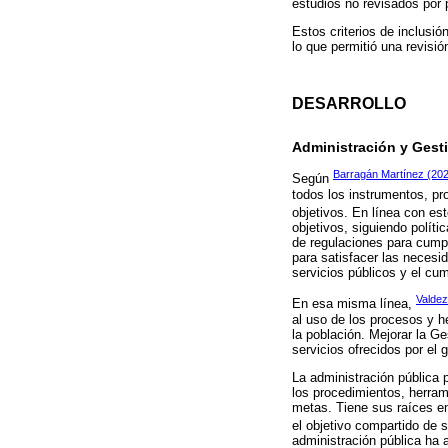
estudios no revisados por 
Estos criterios de inclusió
lo que permitió una revisió
DESARROLLO
Administración y Gest
Barragán Martínez (20
Según
todos los instrumentos, pr
objetivos. En línea con es
objetivos, siguiendo políti
de regulaciones para cumpli
para satisfacer las necesid
servicios públicos y el cu
Valde
En esa misma línea,
al uso de los procesos y he
la población. Mejorar la Ge
servicios ofrecidos por el 
La administración pública 
los procedimientos, herram
metas. Tiene sus raíces en
el objetivo compartido de 
administración pública ha 