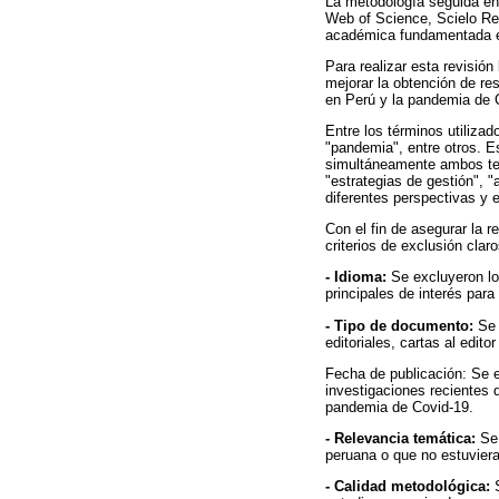
La metodología seguida en
Web of Science, Scielo Red
académica fundamentada en
Para realizar esta revisió
mejorar la obtención de re
en Perú y la pandemia de 
Entre los términos utilizad
"pandemia", entre otros. E
simultáneamente ambos te
"estrategias de gestión", 
diferentes perspectivas y 
Con el fin de asegurar la r
criterios de exclusión clar
- Idioma:
Se excluyeron lo
principales de interés para 
- Tipo de documento:
Se 
editoriales, cartas al edito
Fecha de publicación: Se 
investigaciones recientes 
pandemia de Covid-19.
- Relevancia temática:
Se 
peruana o que no estuviera
- Calidad metodológica:
S