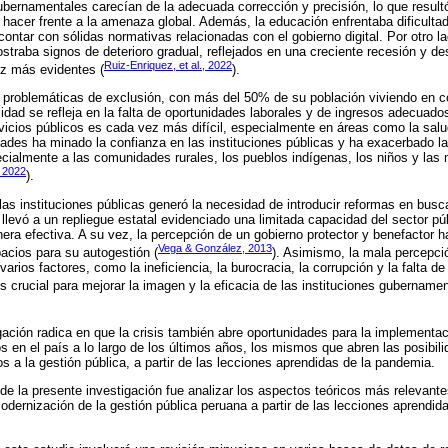
ubernamentales carecían de la adecuada corrección y precisión, lo que result
 hacer frente a la amenaza global. Además, la educación enfrentaba dificultade
contar con sólidas normativas relacionadas con el gobierno digital. Por otro l
ostraba signos de deterioro gradual, reflejados en una creciente recesión y des
Ruiz-Enriquez, et al., 2022
 más evidentes (
).
s problemáticas de exclusión, con más del 50% de su población viviendo en 
idad se refleja en la falta de oportunidades laborales y de ingresos adecuados
vicios públicos es cada vez más difícil, especialmente en áreas como la sal
idades ha minado la confianza en las instituciones públicas y ha exacerbado l
cialmente a las comunidades rurales, los pueblos indígenas, los niños y las 
, 2022
).
 las instituciones públicas generó la necesidad de introducir reformas en busc
 llevó a un repliegue estatal evidenciado una limitada capacidad del sector púb
a efectiva. A su vez, la percepción de un gobierno protector y benefactor h
Vega & González, 2013
cios para su autogestión (
). Asimismo, la mala percepció
varios factores, como la ineficiencia, la burocracia, la corrupción y la falta de
 crucial para mejorar la imagen y la eficacia de las instituciones gubernamen
gación radica en que la crisis también abre oportunidades para la implementac
 en el país a lo largo de los últimos años, los mismos que abren las posibil
s a la gestión pública, a partir de las lecciones aprendidas de la pandemia.
de la presente investigación fue analizar los aspectos teóricos más relevantes
dernización de la gestión pública peruana a partir de las lecciones aprendid