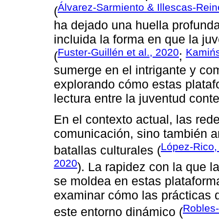
Álvarez-Sarmiento & Illescas-Rei
(
ha dejado una huella profunda
incluida la forma en que la ju
Fuster-Guillén et al., 2020
Kamińs
(
;
sumerge en el intrigante y co
explorando cómo estas platafo
lectura entre la juventud con
En el contexto actual, las re
comunicación, sino también ar
López-Rico,
batallas culturales (
2020
). La rapidez con la que l
se moldea en estas plataformas
examinar cómo las prácticas d
Robles-
este entorno dinámico (