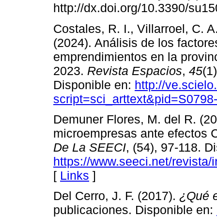
http://dx.doi.org/10.3390/su1
Costales, R. I., Villarroel, C. 
(2024). Análisis de los factore
emprendimientos en la provin
2023.
Revista Espacios
,
45
(1
Disponible en:
http://ve.sciel
script=sci_arttext&pid=S07
Demuner Flores, M. del R. (20
microempresas ante efectos
De La SEECI
, (54), 97-118. D
https://www.seeci.net/revista/
[
Links
]
Del Cerro, J. F. (2017).
¿Qué e
publicaciones. Disponible en: