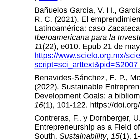
Bañuelos García, V. H., García
R. C. (2021). El emprendimien
Latinoamérica: caso Zacatec
Iberoamericana para la Invest
11
(22), e010. Epub 21 de may
https://www.scielo.org.mx/sci
script=sci_arttext&pid=S200
Benavides-Sánchez, E. P., Moy
(2022). Sustainable Entrepre
Development Goals: a bibliome
16
(1), 101-122. https://doi.or
Contreras, F., y Dornberger, U
Entrepreneurship as a Field o
South.
Sustainability
,
15
(1), 1