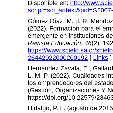
Disponible en:
http://www.sci
script=sci_arttext&pid=S200
Gómez Díaz, M. d. R, Mendoza
(2022). Formación para el em
emergente en instituciones d
Revista Educación
,
46
(2), 19
https://www.scielo.sa.cr/scie
26442022000200192
[
Links
]
Hernández Zavala, E., Gallard
L. M. P. (2022). Cualidades in
los emprendedores del estad
(Gestión, Organizaciones Y Ne
https://doi.org/10.22579/2346
Hidalgo, P. L. (agosto de 2015