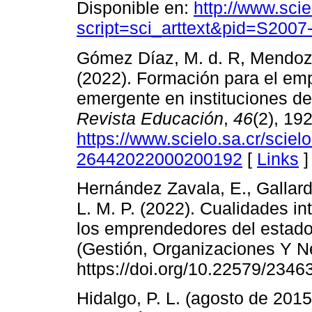
Disponible en:
http://www.sci
script=sci_arttext&pid=S200
Gómez Díaz, M. d. R, Mendoza
(2022). Formación para el em
emergente en instituciones d
Revista Educación
,
46
(2), 19
https://www.scielo.sa.cr/scie
26442022000200192
[
Links
]
Hernández Zavala, E., Gallard
L. M. P. (2022). Cualidades in
los emprendedores del estad
(Gestión, Organizaciones Y Ne
https://doi.org/10.22579/2346
Hidalgo, P. L. (agosto de 2015