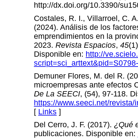
http://dx.doi.org/10.3390/su1
Costales, R. I., Villarroel, C. 
(2024). Análisis de los factore
emprendimientos en la provin
2023.
Revista Espacios
,
45
(1
Disponible en:
http://ve.sciel
script=sci_arttext&pid=S07
Demuner Flores, M. del R. (20
microempresas ante efectos
De La SEECI
, (54), 97-118. D
https://www.seeci.net/revista/
[
Links
]
Del Cerro, J. F. (2017).
¿Qué e
publicaciones. Disponible en: