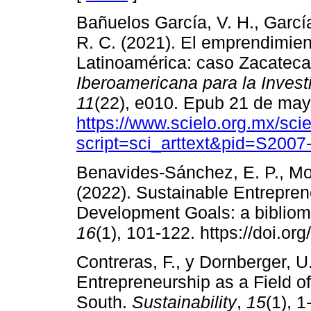
Bañuelos García, V. H., García
R. C. (2021). El emprendimien
Latinoamérica: caso Zacatec
Iberoamericana para la Invest
11
(22), e010. Epub 21 de may
https://www.scielo.org.mx/sci
script=sci_arttext&pid=S200
Benavides-Sánchez, E. P., Moy
(2022). Sustainable Entrepre
Development Goals: a bibliome
16
(1), 101-122. https://doi.or
Contreras, F., y Dornberger, U
Entrepreneurship as a Field o
South.
Sustainability
,
15
(1), 1