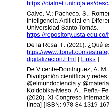
https://dialnet.unirioja.es/des
Calvo, V.; Pacheco, S., Romero
inteligencia Artificial en Dif
Universidad Santo Tomás.
https://repository.usta.edu.c
De la Rosa, F. (2021). ¿Qué es
htps://www.ttonet.com/estrateg
digitalizacion.html
[
Links
]
De Vicente-Domínguez, A. M. 
Divulgación científica y redes 
@elmundociencia y @materia_
Koldobika-Meso, A., Peña- Fe
(2020). XI Congreso Internaci
línea] [ISBN: 978-84-1319-16