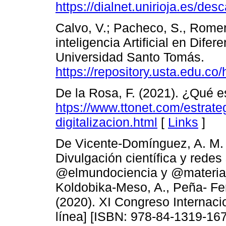
https://dialnet.unirioja.es/des
Calvo, V.; Pacheco, S., Romero
inteligencia Artificial en Dif
Universidad Santo Tomás.
https://repository.usta.edu.c
De la Rosa, F. (2021). ¿Qué es
htps://www.ttonet.com/estrateg
digitalizacion.html
[
Links
]
De Vicente-Domínguez, A. M. 
Divulgación científica y redes 
@elmundociencia y @materia_
Koldobika-Meso, A., Peña- Fe
(2020). XI Congreso Internaci
línea] [ISBN: 978-84-1319-16