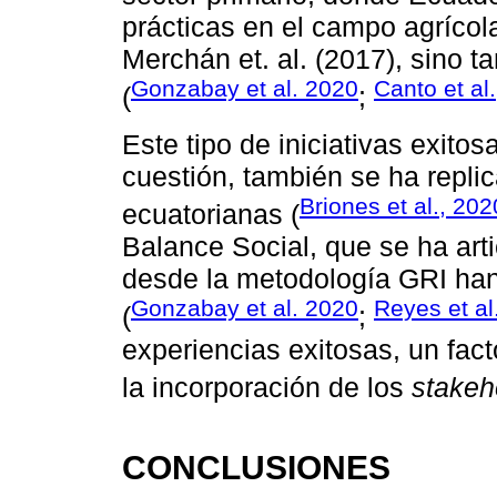
prácticas en el campo agríco
Merchán et. al. (2017), sino t
Gonzabay et al. 2020
Canto et al
(
;
Este tipo de iniciativas exito
cuestión, también se ha repli
Briones et al., 202
ecuatorianas (
Balance Social, que se ha art
desde la metodología GRI han 
Gonzabay et al. 2020
Reyes et al
(
;
experiencias exitosas, un facto
la incorporación de los
stakeh
CONCLUSIONES