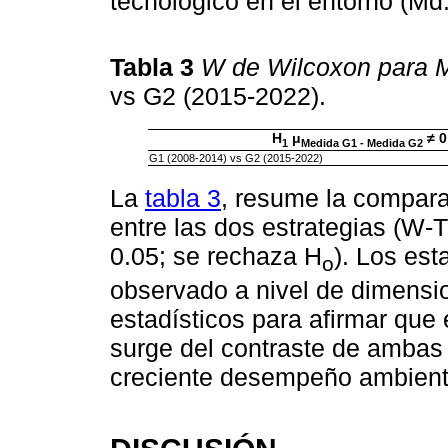
tecnológico en el entorno (Md:
Tabla 3
W de Wilcoxon para 
vs G2 (2015-2022).
H
μ
≠ 0
1
Medida G1 - Medida G2
G1 (2008-2014) vs G2 (2015-2022)
La
tabla 3
, resume la comparac
entre las dos estrategias (W-
0.05; se rechaza H
). Los est
o
observado a nivel de dimensio
estadísticos para afirmar que 
surge del contraste de ambas e
creciente desempeño ambienta