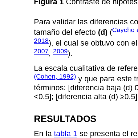
Figura 1
Contraste de hipótes
Para validar las diferencias c
Caycho e
tamaño del efecto
(d)
(
2018
), el cual se obtuvo con e
2007
2009
,
).
La escala cualitativa de refer
(Cohen, 1992)
y que para este t
términos: [diferencia baja (d) 0
<0.5]; [diferencia alta (d) ≥0.5]
RESULTADOS
En la
tabla 1
se presenta el r