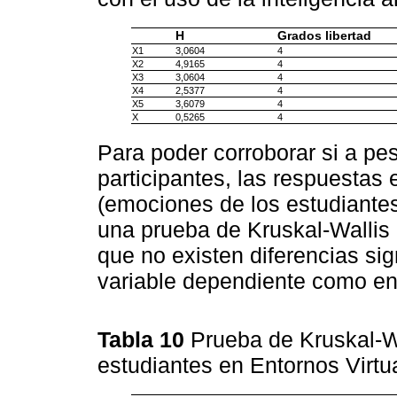
H
Grados libertad
X1
3,0604
4
X2
4,9165
4
X3
3,0604
4
X4
2,5377
4
X5
3,6079
4
X
0,5265
4
Para poder corroborar si a pes
participantes, las respuestas 
(emociones de los estudiantes
una prueba de Kruskal-Wallis
que no existen diferencias sign
variable dependiente como en
Tabla 10
Prueba de Kruskal-W
estudiantes en Entornos Virtu