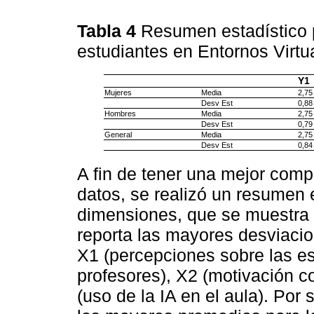
Tabla 4
Resumen estadístico 
estudiantes en Entornos Virtu
Y1
Mujeres
Media
2,75
Desv Est
0,88
Hombres
Media
2,75
Desv Est
0,79
General
Media
2,75
Desv Est
0,84
A fin de tener una mejor com
datos, se realizó un resumen e
dimensiones, que se muestra
reporta las mayores desviaci
X1 (percepciones sobre las es
profesores), X2 (motivación co
(uso de la IA en el aula). Por 