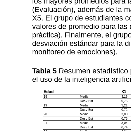
los mayores promedios para l
(Evaluación), además de la m
X5. El grupo de estudiantes c
valores de promedio para las
práctica). Finalmente, el grup
desviación estándar para la d
monitoreo de emociones).
Tabla 5
Resumen estadístico p
el uso de la inteligencia artific
Edad
X1
18
Media
3,18
Desv Est
0,76
19
Media
3,21
Desv Est
0,72
20
Media
3,00
Desv Est
0,73
21
Media
3,04
Desv Est
0,74