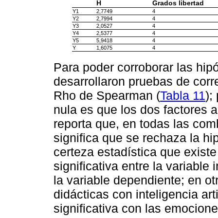
H
Grados libertad
Y1
2,7749
4
Y2
2,7994
4
Y3
2,0527
4
Y4
2,5377
4
Y5
5,9418
4
Y
1,6075
4
Para poder corroborar las hipó
desarrollaron pruebas de corr
Rho de Spearman (
Tabla 11
);
nula es que los dos factores 
reporta que, en todas las com
significa que se rechaza la hi
certeza estadística que existe
significativa entre la variabl
la variable dependiente; en ot
didácticas con inteligencia art
significativa con las emocione