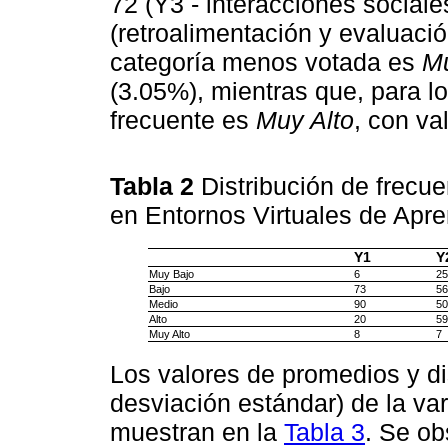
72 (Y3 - interacciones sociale
(retroalimentación y evaluació
categoría menos votada es
M
(3.05%), mientras que, para l
frecuente es
Muy Alto
, con va
Tabla 2
Distribución de frecu
en Entornos Virtuales de Apre
Y1
Y
Muy Bajo
6
25
Bajo
73
56
Medio
90
50
Alto
20
59
Muy Alto
8
7
Los valores de promedios y di
desviación estándar) de la va
muestran en la
Tabla 3
. Se ob