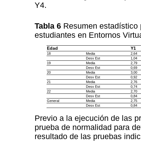
Y4.
Tabla 6
Resumen estadístico 
estudiantes en Entornos Virtu
Edad
Y1
18
Media
2,64
Desv Est
1,04
19
Media
2,79
Desv Est
0,69
20
Media
3,00
Desv Est
0,92
21
Media
2,76
Desv Est
0,74
22
Media
2,70
Desv Est
0,84
General
Media
2,75
Desv Est
0,84
Previo a la ejecución de las p
prueba de normalidad para dete
resultado de las pruebas indi