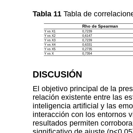
Tabla 11
Tabla de correlacio
Rho de Spearman
Y vs X1
0,7239
Y vs X2
0,6147
Y vs X3
0,7239
Y vs X4
0,6331
Y vs X5
0,2735
Y vs X
0,7354
DISCUSIÓN
El objetivo principal de la pre
relación existente entre las e
inteligencia artificial y las e
interacción con los entornos v
resultados permiten corrobora
significativo de ajuste (p<0.0