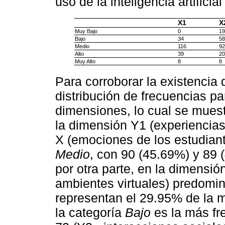
uso de la inteligencia artificia
X1
X
Muy Bajo
0
19
Bajo
34
58
Medio
116
92
Alto
39
20
Muy Alto
8
8
Para corroborar la existencia 
distribución de frecuencias pa
dimensiones, lo cual se mues
la dimensión Y1 (experiencias 
X (emociones de los estudian
Medio
, con 90 (45.69%) y 89 
por otra parte, en la dimensió
ambientes virtuales) predomi
representan el 29.95% de la m
la categoría
Bajo
es la más fr