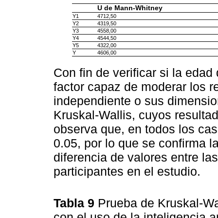
U de Mann-Whitney
Y1
4712,50
Y2
4319,50
Y3
4558,00
Y4
4544,50
Y5
4322,00
Y
4606,00
Con fin de verificar si la eda
factor capaz de moderar los re
independiente o sus dimensio
Kruskal-Wallis, cuyos resulta
observa que, en todos los caso
0.05, por lo que se confirma l
diferencia de valores entre la
participantes en el estudio.
Tabla 9
Prueba de Kruskal-Wal
con el uso de la inteligencia ar