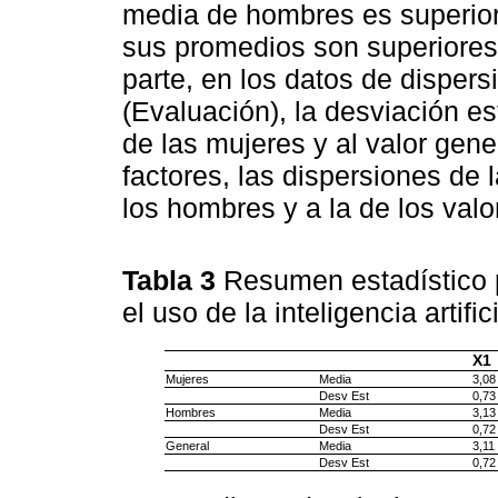
media de hombres es superior 
sus promedios son superiores 
parte, en los datos de dispers
(Evaluación), la desviación e
de las mujeres y al valor gene
factores, las dispersiones de 
los hombres y a la de los valo
Tabla 3
Resumen estadístico p
el uso de la inteligencia artific
X1
Mujeres
Media
3,08
Desv Est
0,73
Hombres
Media
3,13
Desv Est
0,72
General
Media
3,11
Desv Est
0,72