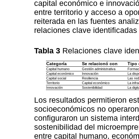
capital económico e innovación,
entre territorio y acceso a o
reiterada en las fuentes anal
relaciones clave identificadas
Tabla 3
Relaciones clave iden
Categoría
Se relacionó con
Tipo 
Capital humano
Gestión administrativa
Formaci
Capital económico
Innovación
La disp
Capital social
Resiliencia
Las red
Territorio
Capital económico
La infr
Innovación
Sostenibilidad
La digit
Los resultados permitieron est
socioeconómicos no operaron 
configuraron un sistema inter
sostenibilidad del microempr
entre capital humano, económic