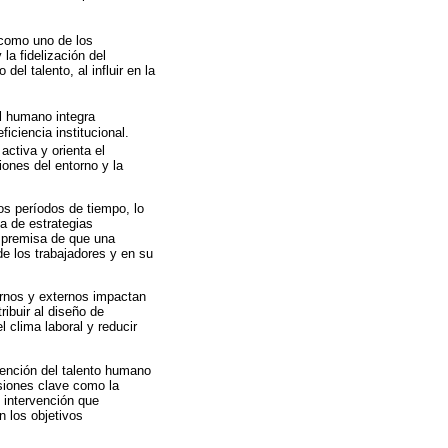
 como uno de los
la fidelización del
el talento, al influir en la
l humano integra
iciencia institucional.
ctiva y orienta el
ones del entorno y la
os períodos de tiempo, lo
ta de estrategias
a premisa de que una
de los trabajadores y en su
ernos y externos impactan
ibuir al diseño de
l clima laboral y reducir
etención del talento humano
siones clave como la
 intervención que
 los objetivos