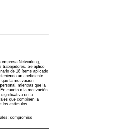
 la empresa Networking,
s trabajadores. Se aplicó
onario de 18 ítems aplicado
teniendo un coeficiente
n que la motivación
 personal, mientras que la
 En cuanto a la motivación
significativa en la
grales que combinen la
de los estímulos
orales; compromiso