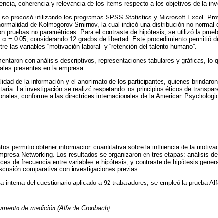
encia, coherencia y relevancia de los ítems respecto a los objetivos de la inv
 se procesó utilizando los programas SPSS Statistics y Microsoft Excel. Previo
ormalidad de Kolmogorov-Smirnov, la cual indicó una distribución no normal d
 pruebas no paramétricas. Para el contraste de hipótesis, se utilizó la prue
e α = 0.05, considerando 12 grados de libertad. Este procedimiento permitió d
ntre las variables “motivación laboral” y “retención del talento humano”.
taron con análisis descriptivos, representaciones tabulares y gráficas, lo que
nales presentes en la empresa.
alidad de la información y el anonimato de los participantes, quienes brindaro
ria. La investigación se realizó respetando los principios éticos de transparen
onales, conforme a las directrices internacionales de la American Psychologi
os permitió obtener información cuantitativa sobre la influencia de la motivac
mpresa Networking. Los resultados se organizaron en tres etapas: análisis de f
es de frecuencia entre variables e hipótesis, y contraste de hipótesis general
iscusión comparativa con investigaciones previas.
ia interna del cuestionario aplicado a 92 trabajadores, se empleó la prueba Al
trumento de medición (Alfa de Cronbach)