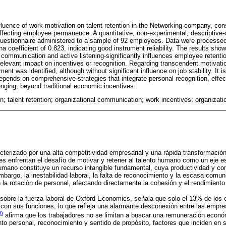
luence of work motivation on talent retention in the Networking company, consid
ffecting employee permanence. A quantitative, non-experimental, descriptive-
 questionnaire administered to a sample of 92 employees. Data were process
a coefficient of 0.823, indicating good instrument reliability. The results showe
communication and active listening-significantly influences employee retentio
elevant impact on incentives or recognition. Regarding transcendent motivation
nt was identified, although without significant influence on job stability. It i
epends on comprehensive strategies that integrate personal recognition, effe
nging, beyond traditional economic incentives.
n; talent retention; organizational communication; work incentives; organiza
acterizado por una alta competitividad empresarial y una rápida transformaci
nes enfrentan el desafío de motivar y retener al talento humano como un eje e
 humano constituye un recurso intangible fundamental, cuya productividad y c
mbargo, la inestabilidad laboral, la falta de reconocimiento y la escasa comun
la rotación de personal, afectando directamente la cohesión y el rendimiento 
 sobre la fuerza laboral de Oxford Economics, señala que solo el 13% de los
con sus funciones, lo que refleja una alarmante desconexión entre las empre
9)
afirma que los trabajadores no se limitan a buscar una remuneración econó
to personal, reconocimiento y sentido de propósito, factores que inciden en