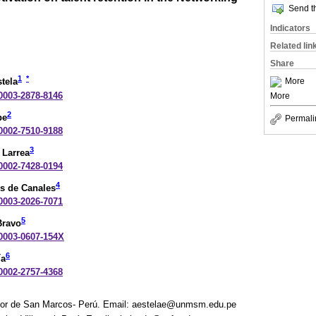
Send th
Indicators
Related lin
Share
1
*
More
tela
-0003-2878-8146
More
2
pe
Permali
-0002-7510-9188
3
 Larrea
-0002-7428-0194
4
os de Canales
-0003-2026-7071
5
Bravo
-0003-0607-154X
6
ía
-0002-2757-4368
yor de San Marcos- Perú. Email: aestelae@unmsm.edu.pe