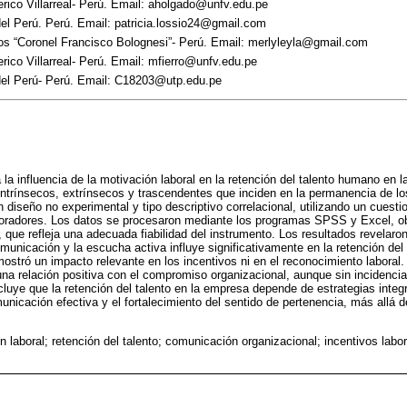
rico Villarreal- Perú. Email: aholgado@unfv.edu.pe
el Perú. Perú. Email: patricia.lossio24@gmail.com
llos “Coronel Francisco Bolognesi”- Perú. Email: merlyleyla@gmail.com
rico Villarreal- Perú. Email: mfierro@unfv.edu.pe
del Perú- Perú. Email: C18203@utp.edu.pe
 la influencia de la motivación laboral en la retención del talento humano en
intrínsecos, extrínsecos y trascendentes que inciden en la permanencia de lo
 diseño no experimental y tipo descriptivo correlacional, utilizando un cuesti
oradores. Los datos se procesaron mediante los programas SPSS y Excel, ob
 que refleja una adecuada fiabilidad del instrumento. Los resultados revelaro
municación y la escucha activa influye significativamente en la retención del
ostró un impacto relevante en los incentivos ni en el reconocimiento laboral.
na relación positiva con el compromiso organizacional, aunque sin incidencia 
ncluye que la retención del talento en la empresa depende de estrategias inte
unicación efectiva y el fortalecimiento del sentido de pertenencia, más allá 
n laboral; retención del talento; comunicación organizacional; incentivos lab