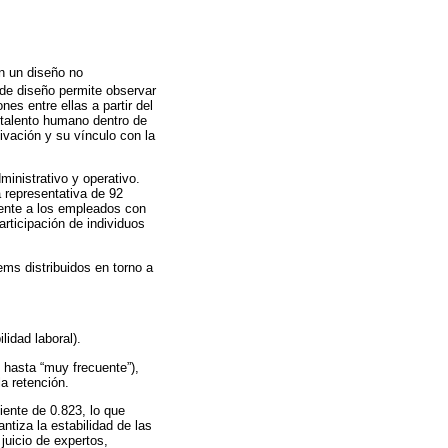
on un diseño no
o de diseño permite observar
es entre ellas a partir del
el talento humano dentro de
vación y su vínculo con la
inistrativo y operativo.
 representativa de 92
mente a los empleados con
rticipación de individuos
ems distribuidos en torno a
idad laboral).
 hasta “muy frecuente”),
a retención.
iente de 0.823, lo que
ntiza la estabilidad de las
juicio de expertos,