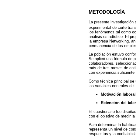
METODOLOGÍA
La presente investigación s
experimental de corte tra
los fenómenos tal como ocur
análisis estadístico. El pr
la empresa Networking, ana
permanencia de los emple
La población estuvo confor
Se aplicó una fórmula de p
colaboradores, selecciona
más de tres meses de antig
con experiencia suficiente 
Como técnica principal se u
las variables centrales del
Motivación laboral
Retención del tal
El cuestionario fue diseña
con el objetivo de medir la
Para determinar la fiabilid
representa un nivel de cons
respuestas y la confiabili