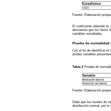
Estadístico
0.823
Fuente: Elaboración propia
El coeficiente obtenido (α =
demuestra que los ítems de
variables estudiadas.
Prueba de normalidad 
Con el fin de identificar e
ambas variables presentan 
Tabla 2
Prueba de normal
Variable
Motivación laboral
Retención del talento
Fuente: Elaboración propia
Dado que los niveles de si
distribución normal, por l