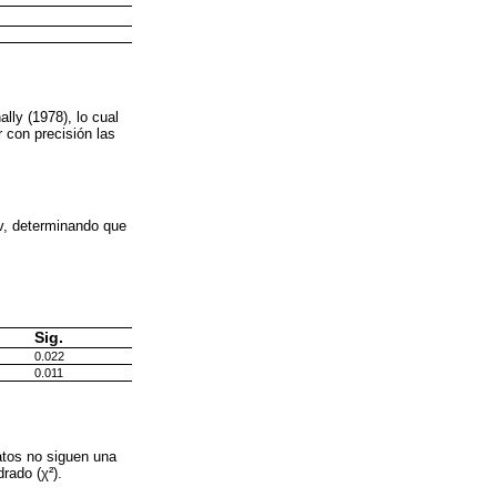
ally (1978), lo cual
 con precisión las
ov, determinando que
Sig.
0.022
0.011
atos no siguen una
rado (χ²).