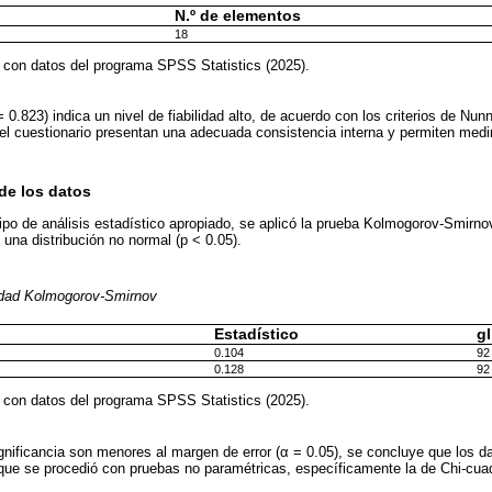
N.º de elementos
18
 con datos del programa SPSS Statistics (2025).
 0.823) indica un nivel de fiabilidad alto, de acuerdo con los criterios de Nunn
l cuestionario presentan una adecuada consistencia interna y permiten medir
de los datos
l tipo de análisis estadístico apropiado, se aplicó la prueba Kolmogorov-Smirn
una distribución no normal (p < 0.05).
idad Kolmogorov-Smirnov
Estadístico
gl
0.104
92
0.128
92
 con datos del programa SPSS Statistics (2025).
gnificancia son menores al margen de error (α = 0.05), se concluye que los d
o que se procedió con pruebas no paramétricas, específicamente la de Chi-cuad