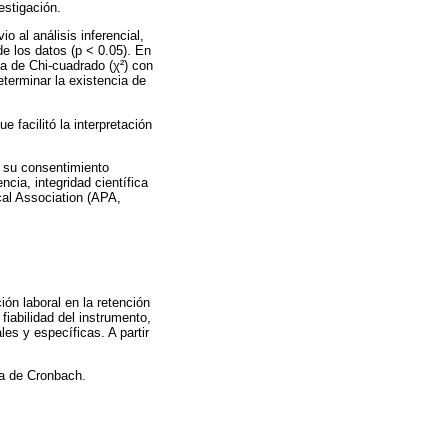
estigación.
 al análisis inferencial,
e los datos (p < 0.05). En
ba de Chi-cuadrado (χ²) con
eterminar la existencia de
 facilitó la interpretación
n su consentimiento
cia, integridad científica
cal Association (APA,
ión laboral en la retención
iabilidad del instrumento,
es y específicas. A partir
fa de Cronbach.