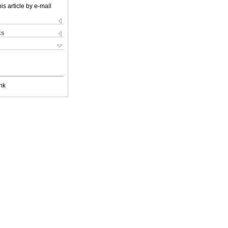
is article by e-mail
ks
nk