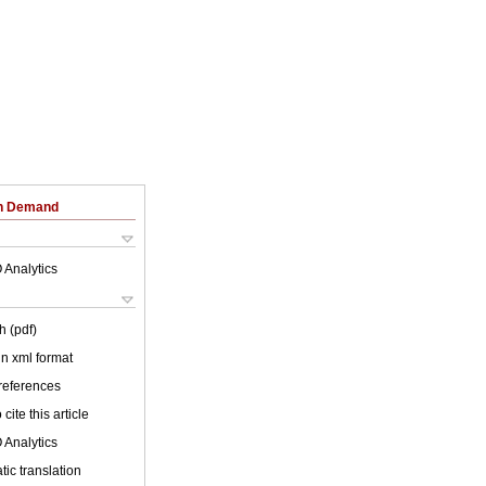
on Demand
 Analytics
h (pdf)
 in xml format
 references
cite this article
 Analytics
ic translation