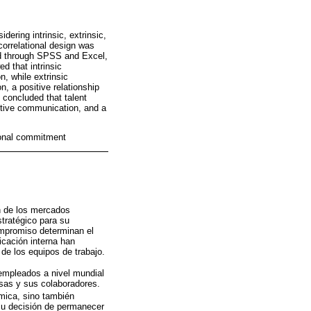
ering intrinsic, extrinsic,
correlational design was
ed through SPSS and Excel,
d that intrinsic
n, while extrinsic
, a positive relationship
s concluded that talent
ctive communication, and a
tional commitment
ón de los mercados
stratégico para su
ompromiso determinan el
icación interna han
de los equipos de trabajo.
 empleados a nivel mundial
sas y sus colaboradores.
mica, sino también
 su decisión de permanecer