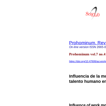
Prohominum. Revi
On-line version
ISSN
2665-
Prohominum vol.7 no.4 
https://doi.org/10.47606/acven/
Influencia de la m
talento humano e
Influence of work mo