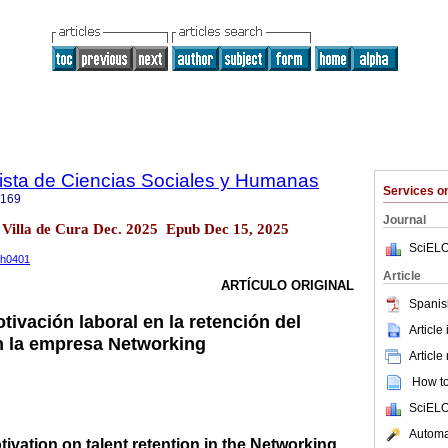
sta de Ciencias Sociales y Humanas
Services 
0169
Journal
Villa de Cura Dec. 2025 Epub Dec 15, 2025
SciELO
ph0401
Article
ARTÍCULO ORIGINAL
Spanis
otivación laboral en la retención del
Article
n la empresa Networking
Article
How to 
SciELO
Automat
tivation on talent retention in the Networking