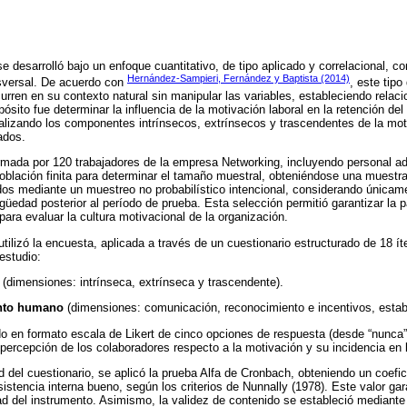
e desarrolló bajo un enfoque cuantitativo, de tipo aplicado y correlacional, c
Hernández-Sampieri, Fernández y Baptista (2014)
nsversal. De acuerdo con
, este tip
ren en su contexto natural sin manipular las variables, estableciendo relacion
opósito fue determinar la influencia de la motivación laboral en la retención d
lizando los componentes intrínsecos, extrínsecos y trascendentes de la moti
ados.
mada por 120 trabajadores de la empresa Networking, incluyendo personal adm
oblación finita para determinar el tamaño muestral, obteniéndose una muestra
dos mediante un muestreo no probabilístico intencional, considerando única
üedad posterior al período de prueba. Esta selección permitió garantizar la pa
para evaluar la cultura motivacional de la organización.
tilizó la encuesta, aplicada a través de un cuestionario estructurado de 18 ít
 estudio:
(dimensiones: intrínseca, extrínseca y trascendente).
ento humano
(dimensiones: comunicación, reconocimiento e incentivos, estabil
do en formato escala de Likert de cinco opciones de respuesta (desde “nunca”
 percepción de los colaboradores respecto a la motivación y su incidencia en l
ad del cuestionario, se aplicó la prueba Alfa de Cronbach, obteniendo un coefic
istencia interna bueno, según los criterios de Nunnally (1978). Este valor gara
dad del instrumento. Asimismo, la validez de contenido se estableció mediante 