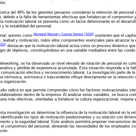
ión.
cerca del 48% de los gerentes peruanos consideran la retención de personal
n, debido a la falta de herramientas efectivas que fortalezcan el compromiso y 
la motivación laboral se presenta como un factor determinante en el desarrollo d
y la estabilidad del personal.
Montané-Marsal y Cuesta-Santos (2020)
ional, autores como
sostienen que el capita
 lealtad y motivación, todos ellos componentes esenciales para alcanzar la ef
2020)
destacan que la motivación laboral actúa como un proceso dinámico que a
gro de objetivos, constituyéndose en una variable mediadora entre las condici
etworking, se ha observado un nivel elevado de rotación de personal en cort
perativa y pérdida de experiencia acumulada. Esta situación responde a la fal
 comunicación efectiva y reconocimiento laboral. La investigación parte de l
 intrínseca, extrínseca o trascendente influye directamente en la retención 
a organización.
udio radica en que permite comprender cómo los factores motivacionales int
olaboradores dentro de la empresa. Al analizar estas variables, se busca contr
na más efectivas, orientadas a fortalecer la cultura organizacional, mejorar e
esta investigación es determinar la influencia de la motivación laboral en la r
identificando los tipos de motivación predominantes y su relación con dimen
iento y la seguridad laboral. Este análisis permitirá proponer mecanismos de
 el compromiso del personal, alineando las necesidades de los empleados con
ción.