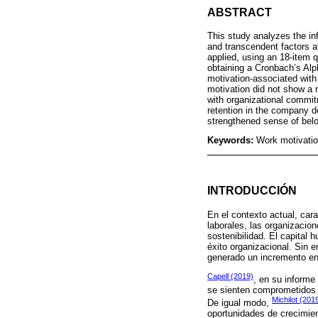
ABSTRACT
This study analyzes the inf
and transcendent factors a
applied, using an 18-item
obtaining a Cronbach’s Alph
motivation-associated with 
motivation did not show a r
with organizational commitme
retention in the company d
strengthened sense of belo
Keywords:
Work motivatio
INTRODUCCIÓN
En el contexto actual, car
laborales, las organizacio
sostenibilidad. El capital
éxito organizacional. Sin e
generado un incremento en 
Capell (2019)
, en su informe
se sienten comprometidos 
Michilot (201
De igual modo,
oportunidades de crecimien