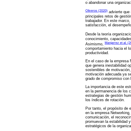
o abandonar una organizac
Oliveros (2020)
advierte que 
principales retos de gestió
trabajador. En este marco, 
satisfacción, el desempeño 
Desde la teoría organizac
conocimiento, capacidades,
Manjarrez et al. (
Asimismo,
comportamiento hacia el lo
productividad.
En el caso de la empresa N
que genera inestabilidad o
sostenibles de motivación,
motivación adecuada ya sea
grado de compromiso con l
La importancia de este est
en la permanencia de los c
estrategias de gestión huma
los índices de rotación.
Por tanto, el propósito de 
en la empresa Networking, 
comunicación, el reconocim
promuevan la estabilidad y
estratégicos de la organiza