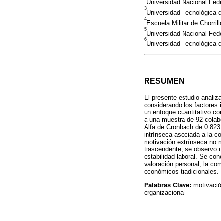
Universidad Nacional Fede
3
Universidad Tecnológica d
4
Escuela Militar de Chorri
5
Universidad Nacional Fede
6
Universidad Tecnológica 
RESUMEN
El presente estudio analiza
considerando los factores 
un enfoque cuantitativo con
a una muestra de 92 colab
Alfa de Cronbach de 0.823,
intrínseca asociada a la co
motivación extrínseca no m
trascendente, se observó u
estabilidad laboral. Se co
valoración personal, la com
económicos tradicionales.
Palabras Clave:
motivació
organizacional