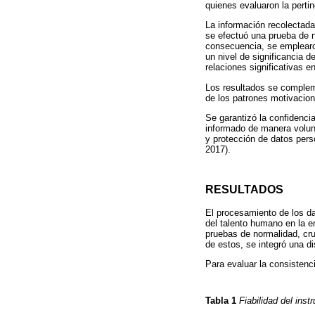
quienes evaluaron la pertin
La información recolectada
se efectuó una prueba de n
consecuencia, se emplearon
un nivel de significancia d
relaciones significativas e
Los resultados se complemen
de los patrones motivacio
Se garantizó la confidenci
informado de manera volunta
y protección de datos pers
2017).
RESULTADOS
El procesamiento de los dat
del talento humano en la e
pruebas de normalidad, cruc
de estos, se integró una d
Para evaluar la consistenc
Tabla 1
Fiabilidad del ins