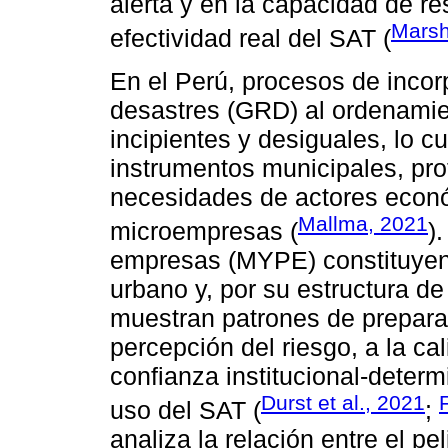
alerta y en la capacidad de r
Marsh
efectividad real del SAT (
En el Perú, procesos de incorp
desastres (GRD) al ordenamien
incipientes y desiguales, lo cua
instrumentos municipales, pr
necesidades de actores econ
Mallma, 2021
microempresas (
)
empresas (MYPE) constituyen e
urbano y, por su estructura d
muestran patrones de preparac
percepción del riesgo, a la cal
confianza institucional-deter
Durst et al., 2021
uso del SAT (
;
analiza la relación entre el p