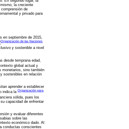
o. En segundo lugar, la
imismo, la creciente
 y comprensión de
bernamental y privado para
as en septiembre de 2015,
Organización de las Naciones
(
lusivo y sostenible a nivel
ras desde temprana edad,
ontexto global actual y
s monetarios, sino también
y sostenibles en relación
sitan aprender a establecer
Organización para
o indica la
anciera sólida, pues los
 su capacidad de enfrentar
rsión y evaluar diferentes
sabias sobre las
ontexto económico dado. Al
ia conductas conscientes