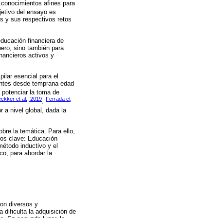
y conocimientos afines para
bjetivo del ensayo es
os y sus respectivos retos
educación financiera de
nero, sino también para
nancieros activos y
ilar esencial para el
iantes desde temprana edad
a potenciar la toma de
ckker et al., 2019
Ferrada et
,
a nivel global, dada la
bre la temática. Para ello,
tos clave: Educación
método inductivo y el
co, para abordar la
son diversos y
 dificulta la adquisición de