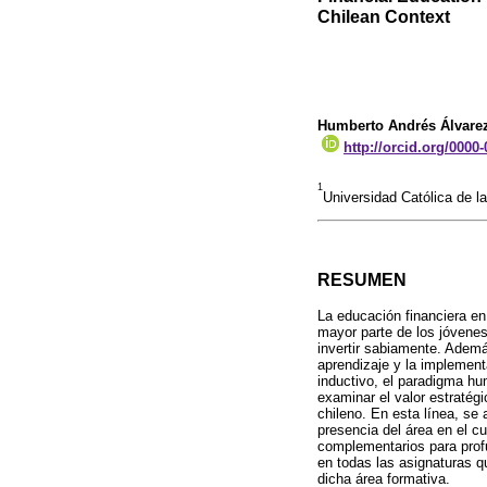
Chilean Context
Humberto Andrés Álvare
http://orcid.org/0000
1
Universidad Católica de l
RESUMEN
La educación financiera en
mayor parte de los jóvenes
invertir sabiamente. Ademá
aprendizaje y la implement
inductivo, el paradigma hum
examinar el valor estratég
chileno. En esta línea, se 
presencia del área en el c
complementarios para profu
en todas las asignaturas q
dicha área formativa.