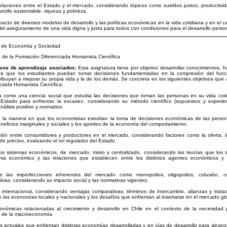
elaciones entre el Estado y el mercado, considerando tópicos como sueldos justos, productivida
rrollo sustentable, riqueza y pobreza.
mpacto de diversos modelos de desarrollo y las políticas económicas en la vida cotidiana y en el c
 del aseguramiento de una vida digna y justa para todos con condiciones para el desarrollo person
o de Economía y Sociedad
 de la Formación Diferenciada Humanista Científica
ivos de aprendizaje asociados:
Esta asignatura tiene por objetivo desarrollar conocimientos, h
a que los estudiantes puedan tomar decisiones fundamentadas en la compresión del func
ibuyan a mejorar su propia vida y la de los demás. Se concreta en los siguientes objetivos que 
ciada Humanista Científica:
a como una ciencia social que estudia las decisiones que toman las personas en su vida cotidi
 Estado para enfrentar la escasez, considerando su método científico (supuestos y experien
álisis positivo y normativo.
te la manera en que los economistas estudian la toma de decisiones económicas de las person
neficios marginales y sociales y los aportes de la economía del comportamiento.
cción entre consumidores y productores en el mercado, considerando factores como la oferta, l
ón de precios, evaluando el rol regulador del Estado.
intos sistemas económicos, de mercado, mixto y centralizado, considerando las teorías que los
ema económico y las relaciones que establecen entre los distintos agentes económicos y
nte las imperfecciones inherentes del mercado como monopolios, oligopolios, colusión, 
ivas, considerando su impacto social y las normativas vigentes.
o internacional, considerando ventajas comparativas, términos de intercambio, alianzas y trat
n las economías locales y nacionales y los desafíos que enfrentan al insertarse en el mercado gl
económicas relacionadas al crecimiento y desarrollo en Chile en el contexto de la necesidad
 de la macroeconomía.
os actuales que enfrentan distintas economías desarrolladas y en vías de desarrollo para alcanza