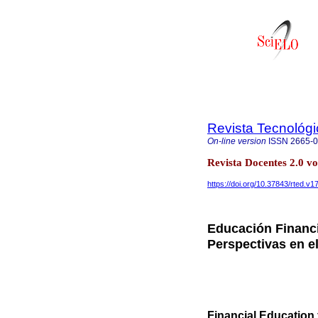
Revista Tecnológ
On-line version
ISSN
2665-
Revista Docentes 2.0 v
https://doi.org/10.37843/rted.v1
Educación Financi
Perspectivas en e
Financial Education 