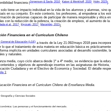
Jorgensen & Savla, 2010
Kaiser & Menkhoff, 2020
Holm, 2023
nibilidad financiera (
;
;
).
 solo tiene un impacto individual en la vida de los alumnos y alumnas, sino 
 país en su conjunto. En este contexto, los profesores, al empoderar a los es
formación de personas capaces de participar de manera responsable y ética en
as con la reducción de la pobreza, la creación de empleos, el aumento de la 
llada et al., 2017
Kiyosaki, 2017
Marambio, 2021
;
;
).
ión Financiera en el Curriculum Chileno
 General de Educación (LGE)
a través de la Ley 21.092/mayo 2018 para incorporar
r lo que el tratamiento de esta materia en educación básica es prácticamen
forma implícita en unidades curriculares asociadas al desarrollo sostenible, 
les y naturales.
nza media, cuyo ciclo abarca desde 1º a 4º medio, se evidencia que la educa
ontenidos y objetivos de aprendizaje insertos en las asignaturas de Historia,
cación Ciudadana y en el Electivo de Economía y Sociedad. El detalle respec
bla 1
:
ducación Financiera en el Curriculum Chileno de Enseñanza Media.
, Geografía y Ciencias Sociales
conómica: Las personas y el funcionamiento del mercado.