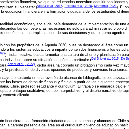
fabetización financiera, ya que los educandos necesitan adquirir habilidades 
Villada et al., 2017
Ferrada et al., 2020
Marambio, 2021
pulsen su bienestar (
;
;
). El o
 la educación financiera en la formación ciudadana de los estudiantes chilen
a realidad económica y social del país demanda de la implementación de una 
 educandos las competencias necesarias no solo para administrar su propio di
 económicos, las implicaciones de sus decisiones y su rol como agentes fi
.
o con los propósitos de la Agenda 2030, pues ha destacado el área como un p
tando a los sistemas educativos a impartir contenidos financieros a los estud
2022
). Esta iniciativa busca fomentar una cultura de ahorro y planificación par
Del Brío et al., 2015
De Be
os individuos sobre su situación económica particular (
;
Kaiser et al., (2022)
 para
, dicha área ha cobrado un protagonismo cada vez mayor 
y la proliferación de diversas opciones de productos y servicios financieros.
sayo se sustenta en una revisión de alcance de bibliografía especializada so
te las bases de datos de Scopus y Scielo, a partir de los siguientes concep
dana, Chile, profesor, estudiante y curriculum. El trabajo se enmarca bajo el 
ta el enfoque cualitativo, de tipo interpretativo, y el diseño narrativo de tópi
 y contextualizada.
ón financiera en la formación ciudadana de los alumnos y alumnas de Chile 
ugar, la carente presencia del área en el curriculum chileno de educación básica