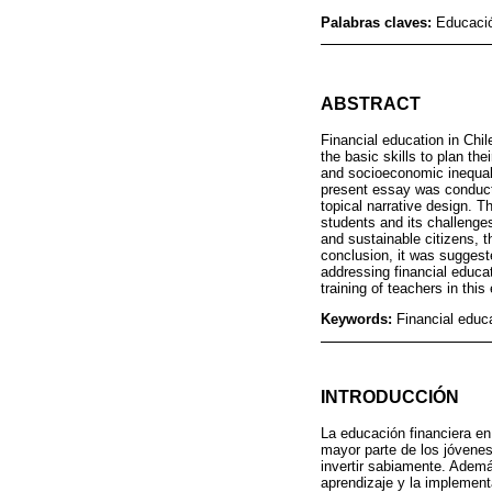
Palabras claves:
Educació
ABSTRACT
Financial education in Chi
the basic skills to plan th
and socioeconomic inequalit
present essay was conducte
topical narrative design. T
students and its challenges
and sustainable citizens, 
conclusion, it was suggest
addressing financial educa
training of teachers in this
Keywords:
Financial educa
INTRODUCCIÓN
La educación financiera en
mayor parte de los jóvenes
invertir sabiamente. Ademá
aprendizaje y la implementa