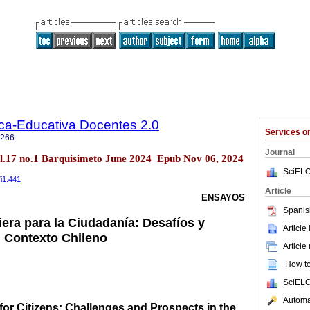
ica-Educativa Docentes 2.0
Services 
0266
Journal
ol.17 no.1 Barquisimeto June 2024 Epub Nov 06, 2024
SciELO
7i1.441
Article
ENSAYOS
Spanis
era para la Ciudadanía: Desafíos y
Article
l Contexto Chileno
Article
How to 
SciELO
Automat
for Citizens: Challenges and Prospects in the