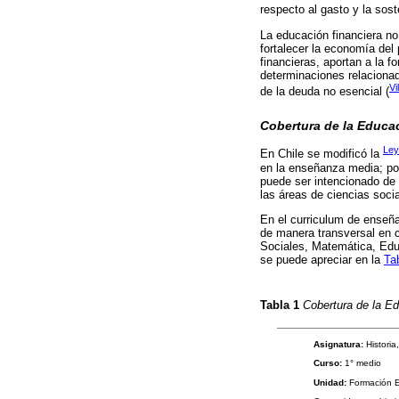
respecto al gasto y la soste
La educación financiera no
fortalecer la economía del
financieras, aportan a la 
determinaciones relacionad
Vi
de la deuda no esencial (
Cobertura de la Educac
Ley
En Chile se modificó la
en la enseñanza media; po
puede ser intencionado de 
las áreas de ciencias socia
En el curriculum de enseña
de manera transversal en c
Sociales, Matemática, Edu
se puede apreciar en la
Ta
Tabla 1
Cobertura de la E
Asignatura:
Historia
Curso:
1° medio
Unidad:
Formación E