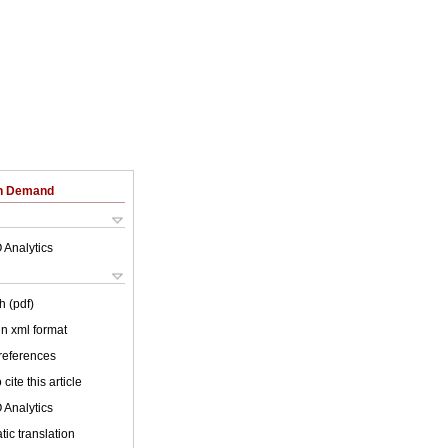
on Demand
 Analytics
h (pdf)
 in xml format
 references
cite this article
 Analytics
ic translation