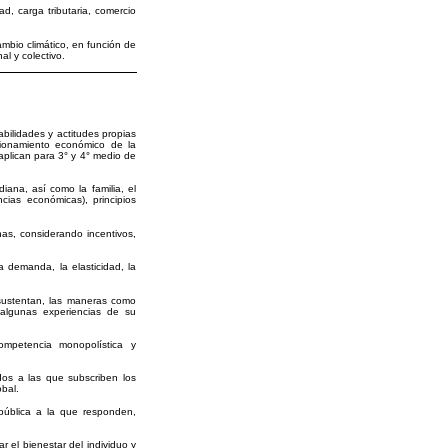
d, carga tributaria, comercio
ambio climático, en función de
al y colectivo.
abilidades y actitudes propias
ionamiento económico de la
aplican para 3° y 4° medio de
ana, así como la familia, el
cias económicas), principios
as, considerando incentivos,
a demanda, la elasticidad, la
 sustentan, las maneras como
 algunas experiencias de su
competencia monopolística y
ados a las que subscriben los
obal.
 pública a la que responden,
r el bienestar del individuo y