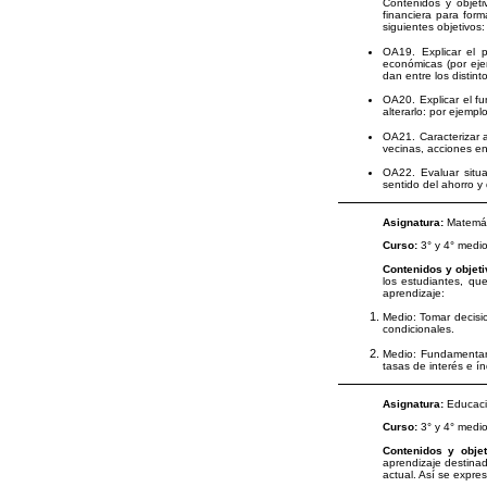
Contenidos y objeti
financiera para for
siguientes objetivos:
OA19. Explicar el 
económicas (por eje
dan entre los distin
OA20. Explicar el f
alterarlo: por ejemplo
OA21. Caracterizar a
vecinas, acciones en 
OA22. Evaluar situa
sentido del ahorro y
Asignatura:
Matemát
Curso:
3° y 4° medi
Contenidos y objet
los estudiantes, qu
aprendizaje:
Medio: Tomar decisio
condicionales.
Medio: Fundamentar 
tasas de interés e í
Asignatura:
Educaci
Curso:
3° y 4° medi
Contenidos y obje
aprendizaje destinad
actual. Así se expres