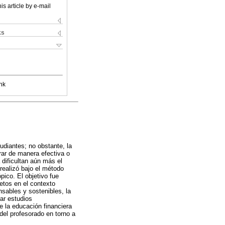
is article by e-mail
ks
nk
diantes; no obstante, la
rar de manera efectiva o
dificultan aún más el
realizó bajo el método
pico. El objetivo fue
etos en el contexto
nsables y sostenibles, la
rar estudios
e la educación financiera
del profesorado en torno a