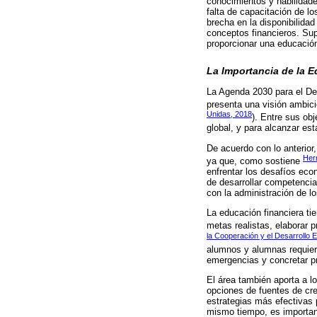
conocimientos y habilidade
falta de capacitación de l
brecha en la disponibilida
conceptos financieros. Sup
proporcionar una educación
La Importancia de la 
La Agenda 2030 para el De
presenta una visión ambici
Unidas, 2018
). Entre sus ob
global, y para alcanzar es
De acuerdo con lo anterior
Herr
ya que, como sostiene
enfrentar los desafíos ec
de desarrollar competencia
con la administración de l
La educación financiera ti
metas realistas, elaborar 
la Cooperación y el Desarrollo
alumnos y alumnas requiere
emergencias y concretar pr
El área también aporta a l
opciones de fuentes de cr
estrategias más efectivas
mismo tiempo, es importan