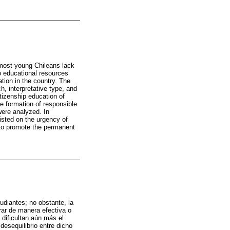
 most young Chileans lack
to educational resources
tion in the country. The
, interpretative type, and
itizenship education of
he formation of responsible
were analyzed. In
isted on the urgency of
d to promote the permanent
diantes; no obstante, la
rar de manera efectiva o
dificultan aún más el
desequilibrio entre dicho