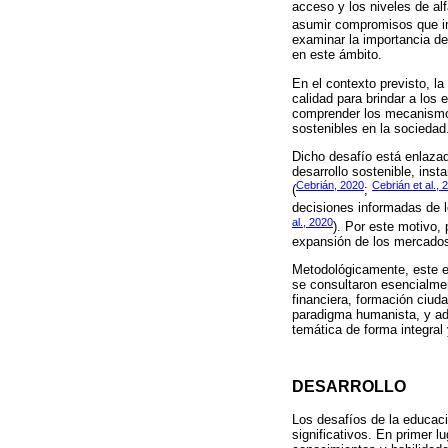
acceso y los niveles de al
asumir compromisos que im
examinar la importancia de
en este ámbito.
En el contexto previsto, l
calidad para brindar a los
comprender los mecanismos
sostenibles en la sociedad
Dicho desafío está enlazad
desarrollo sostenible, ins
Cebrián, 2020
Cebrián et al., 
(
;
decisiones informadas de l
al., 2020
). Por este motivo,
expansión de los mercados 
Metodológicamente, este en
se consultaron esencialmen
financiera, formación ciuda
paradigma humanista, y adop
temática de forma integral
DESARROLLO
Los desafíos de la educaci
significativos. En primer l