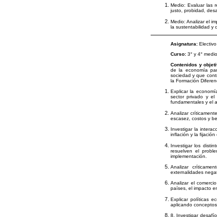
Medio: Evaluar las r
justo, probidad, desa
Medio: Analizar el i
la sustentabilidad y
Asignatura:
Electiv
Curso:
3° y 4° medio
Contenidos y objet
de la economía par
sociedad y que contr
la Formación Diferen
Explicar la economí
sector privado y el
fundamentales y el an
Analizar críticamen
escasez, costos y be
Investigar la intera
inflación y la fijaci
Investigar los dist
resuelven el probl
implementación.
Analizar críticame
externalidades negat
Analizar el comerci
países, el impacto e
Explicar políticas 
aplicando conceptos
8. Investigar desafí