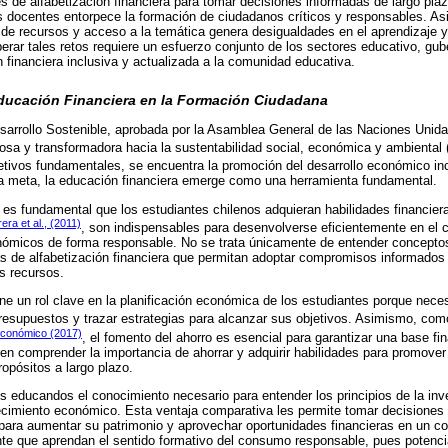
s de alfabetización financiera para tomar decisiones informadas de largo plaz
os docentes entorpece la formación de ciudadanos críticos y responsables. As
d de recursos y acceso a la temática genera desigualdades en el aprendizaje
erar tales retos requiere un esfuerzo conjunto de los sectores educativo, gu
 financiera inclusiva y actualizada a la comunidad educativa.
Educación Financiera en la Formación Ciudadana
sarrollo Sostenible, aprobada por la Asamblea General de las Naciones Unid
osa y transformadora hacia la sustentabilidad social, económica y ambiental 
jetivos fundamentales, se encuentra la promoción del desarrollo económico inc
ta meta, la educación financiera emerge como una herramienta fundamental.
, es fundamental que los estudiantes chilenos adquieran habilidades financie
era et al., (2011)
, son indispensables para desenvolverse eficientemente en el c
onómicos de forma responsable. No se trata únicamente de entender concepto
s de alfabetización financiera que permitan adoptar compromisos informados 
os recursos.
ene un rol clave en la planificación económica de los estudiantes porque nece
presupuestos y trazar estrategias para alcanzar sus objetivos. Asimismo, com
 Económico (2017)
, el fomento del ahorro es esencial para garantizar una base fin
n comprender la importancia de ahorrar y adquirir habilidades para promover
opósitos a largo plazo.
os educandos el conocimiento necesario para entender los principios de la inve
ecimiento económico. Esta ventaja comparativa les permite tomar decisiones 
 para aumentar su patrimonio y aprovechar oportunidades financieras en un c
te que aprendan el sentido formativo del consumo responsable, pues potenc