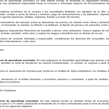
vos de aprendizaje asociados: En esta materia escolar se desarrolla un organizador temáti
mar una ciudadanía responsable frente al consumo e informada respecto del funcionamiento de
problema económico de la escasez y las necesidades ilimitadas con ejemplos de la vida cot
mplo, compra y venta de bienes y servicios, pago de remuneraciones y de impuestos, importa
tos agentes (personas, familias, empresas, Estado y el resto del mundo).
uncionamiento del mercado (cómo se determinan los precios y la relación entre oferta y demand
, el monopolio, la colusión, la inflación y la deflación, la fijación de precios y de aranceles, entre 
lgunos instrumentos financieros de inversión y ahorro como préstamos, líneas y tarjetas de crédi
la bolsa, previsión, entre otros; y evaluar los riesgos y beneficios que se derivan de su uso.
ciones de consumo informado y responsable, considerando los derechos del consumidor, los 
 del endeudamiento, entre otros.
ica
o
ivos de aprendizaje asociados:
En esta asignatura se desarrollan aprendizajes que aportan a l
e permiten la toma de decisiones de manera fundamentada. Lo anterior, se expresa a partir de
nes en situaciones de incerteza que involucren el análisis de datos estadísticos con medidas d
decisiones en el ámbito financiero y económico personal o comunitario, a partir de modelos
ndices económicos.
ón Ciudadana
o
tivos de aprendizaje asociados:
En esta materia escolar se abordan temas de economía 
o para 3° y 4° medio, propiciando el desarrollo de un marco interpretativo para la toma de decisi
a en los siguientes objetivos: