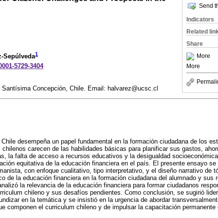
Send th
Indicators
Related lin
Share
1
More
z-Sepúlveda
-0001-5729-3404
More
Permali
a Santísima Concepción, Chile. Email: halvarez@ucsc.cl
 Chile desempeña un papel fundamental en la formación ciudadana de los estu
 chilenos carecen de las habilidades básicas para planificar sus gastos, ahor
s, la falta de acceso a recursos educativos y la desigualdad socioeconómica 
ación equitativa de la educación financiera en el país. El presente ensayo se 
anista, con enfoque cualitativo, tipo interpretativo, y el diseño narrativo de tó
ico de la educación financiera en la formación ciudadana del alumnado y sus r
analizó la relevancia de la educación financiera para formar ciudadanos respo
urriculum chileno y sus desafíos pendientes. Como conclusión, se sugirió lide
ndizar en la temática y se insistió en la urgencia de abordar transversalment
ue componen el curriculum chileno y de impulsar la capacitación permanente 