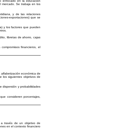
co enfocado en la educación
l mercado. Se trabaja en los
idiana, y de las relaciones
ciones-exportaciones) que se
a) y los factores que pueden
otros.
to, libretas de ahorro, cajas
compromisos financieros, el
a alfabetización económica de
 los siguientes objetivos de
e dispersión y probabilidades
 que consideren porcentajes,
a través de un objetivo de
ones en el contexto financiero