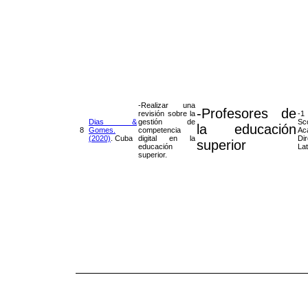
-Realizar una
-Profesores de
revisión sobre la
-1
Dias &
gestión de
S
la educación
8
Gomes.
competencia
Ac
(2020)
. Cuba
digital en la
Di
superior
educación
La
superior.