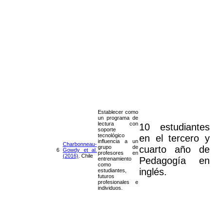
Establecer como
un programa de
lectura con
10 estudiantes
soporte
tecnológico
en el tercero y
influencia a un
Charbonneau-
grupo de
cuarto año de
6
Gowdy et al.
profesores en
(2016)
. Chile
Pedagogía en
entrenamiento
como
inglés.
estudiantes,
futuros
profesionales e
individuos.