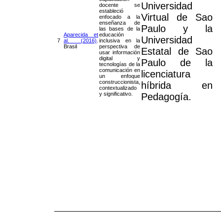
Universidad
docente se
estableció
Virtual de Sao
enfocado a la
enseñanza de
Paulo y la
las bases de la
Aparecida et
educación
Universidad
7
al. (2016)
.
inclusiva en la
Brasil
perspectiva de
Estatal de Sao
usar información
digital y
Paulo de la
tecnologías de la
comunicación en
licenciatura
un enfoque
construccionista,
híbrida en
contextualizado
y significativo.
Pedagogía.