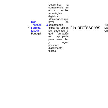
Determinar la
competencia en
el uso de las
tecnologías
digitales. -
Identificar en qué
Dias-
nivel de
Trindade, &
competencia
-E
-15 profesores
4
Ferreira
digital se ubican
D
(2020)
.
los docentes y
Ch
Portugal
qué formación
es apropiada
para desarrollar
y lograr
personas
digitalmente
fluidas.