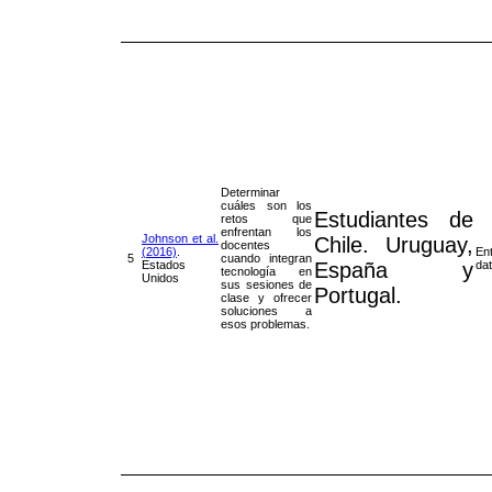
Determinar
cuáles son los
Estudiantes de
retos que
enfrentan los
Johnson et al.
Chile. Uruguay,
docentes
(2016)
.
Ent
5
cuando integran
Estados
España y
da
tecnología en
Unidos
sus sesiones de
Portugal.
clase y ofrecer
soluciones a
esos problemas.