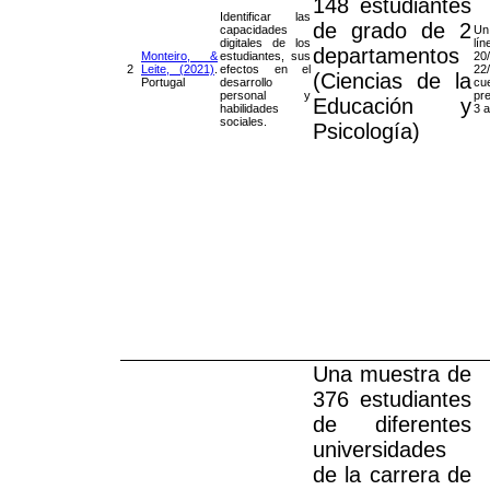
148 estudiantes
Identificar las
de grado de 2
capacidades
Un
digitales de los
l
departamentos
Monteiro, &
estudiantes, sus
20
2
Leite, (2021)
.
efectos en el
2
(Ciencias de la
Portugal
desarrollo
cue
personal y
pr
Educación y
habilidades
3 a
sociales.
Psicología)
Una muestra de
376 estudiantes
de diferentes
universidades
de la carrera de