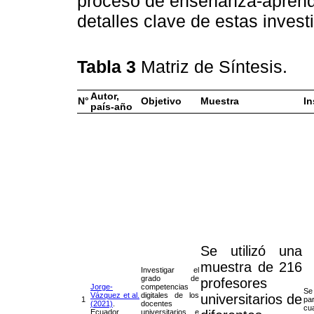
proceso de enseñanza-aprendi
detalles clave de estas inves
Tabla 3
Matriz de Síntesis.
Autor,
N°
Objetivo
Muestra
I
país-año
Se utilizó una
muestra de 216
Investigar el
grado de
profesores
Jorge-
competencias
Se 
Vázquez et al.
digitales de los
universitarios de
1
pa
(2021)
.
docentes
cu
Ecuador
universitarios e