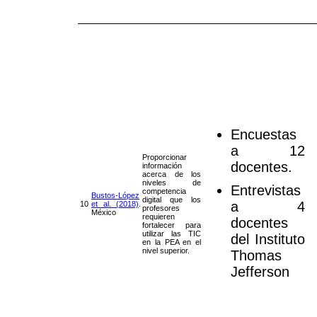
Encuestas
a 12
Proporcionar
docentes.
información
acerca de los
niveles de
Entrevistas
competencia
Bustos-López
digital que los
a 4
10
et al. (2018)
.
profesores
México
requieren
docentes
fortalecer para
utilizar las TIC
del Instituto
en la PEA en el
nivel superior.
Thomas
Jefferson