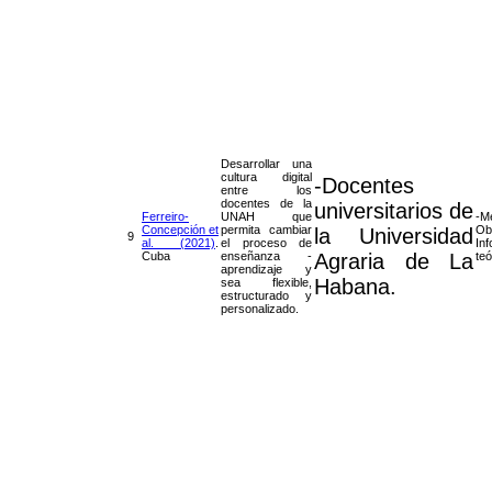
Desarrollar una
cultura digital
-Docentes
entre los
docentes de la
universitarios de
Ferreiro-
UNAH que
-
Concepción et
permita cambiar
O
la Universidad
9
al. (2021)
.
el proceso de
In
Cuba
enseñanza -
Agraria de La
teó
aprendizaje y
Habana.
sea flexible,
estructurado y
personalizado.