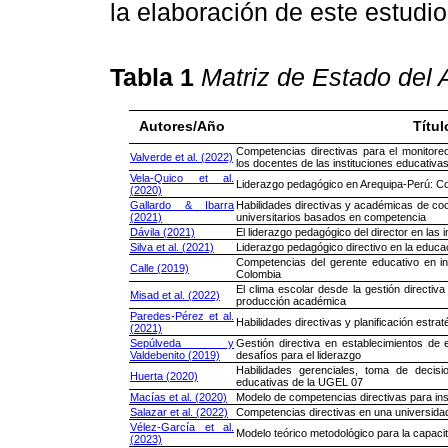
la elaboración de este estudio
Tabla 1
Matriz de Estado del A
Autores/Año
Títul
Competencias directivas para el monitor
Valverde et al. (2022)
los docentes de las instituciones educativa
Vela-Quico et al.
Liderazgo pedagógico en Arequipa-Perú: Co
(2020)
Gallardo & Ibarra
Habilidades directivas y académicas de c
(2021)
universitarios basados en competencia
Dávila (2021)
El liderazgo pedagógico del director en las
Silva et al. (2021)
Liderazgo pedagógico directivo en la educa
Competencias del gerente educativo en in
Calle (2019)
Colombia
El clima escolar desde la gestión directiva
Misad et al. (2022)
producción académica
Paredes-Pérez et al.
Habilidades directivas y planificación estr
(2021)
Sepúlveda y
Gestión directiva en establecimientos de 
Valdebenito (2019)
desafíos para el liderazgo
Habilidades gerenciales, toma de decisi
Huerta (2020)
educativas de la UGEL 07
Macías et al. (2020)
Modelo de competencias directivas para ins
Salazar et al. (2022)
Competencias directivas en una universidad
Vélez-García et al.
Modelo teórico metodológico para la capaci
(2023)