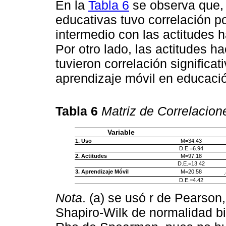
En la
Tabla 6
se observa que, 
educativas tuvo correlación pos
intermedio con las actitudes h
Por otro lado, las actitudes h
tuvieron correlación significat
aprendizaje móvil en educaci
Tabla 6
Matriz de Correlacion
Variable
1. Uso
M=34.43
D.E.=6.94
2. Actitudes
M=97.18
D.E.=13.42
3. Aprendizaje Móvil
M=20.58
D.E.=4.42
Nota
. (a) se usó r de Pearson
Shapiro-Wilk de normalidad b