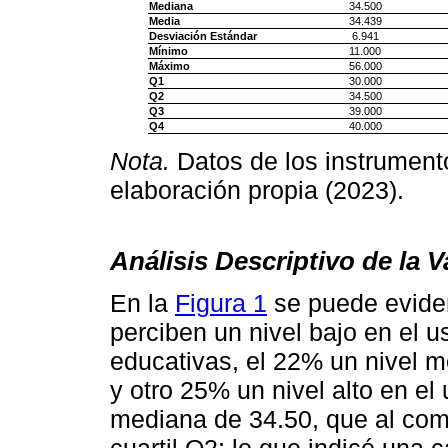
Mediana
34.500
Media
34.439
Desviación Estándar
6.941
Mínimo
11.000
Máximo
56.000
Q1
30.000
Q2
34.500
Q3
39.000
Q4
40.000
Nota.
Datos de los instrument
elaboración propia (2023).
Análisis Descriptivo de la V
En la
Figura 1
se puede eviden
perciben un nivel bajo en el u
educativas, el 22% un nivel m
y otro 25% un nivel alto en el
mediana de 34.50, que al com