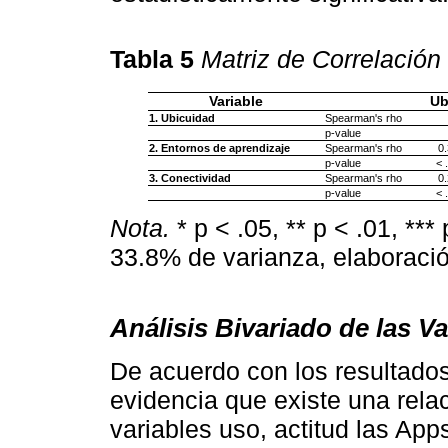
Tabla 5
Matriz de Correlación 
Variable
Ub
1. Ubicuidad
Spearman's rho
p-value
2. Entornos de aprendizaje
Spearman's rho
0
p-value
< 
3. Conectividad
Spearman's rho
0
p-value
< 
Nota.
* p < .05, ** p < .01, ***
33.8% de varianza, elaboració
Análisis Bivariado de las V
De acuerdo con los resultado
evidencia que existe una relac
variables uso, actitud las App