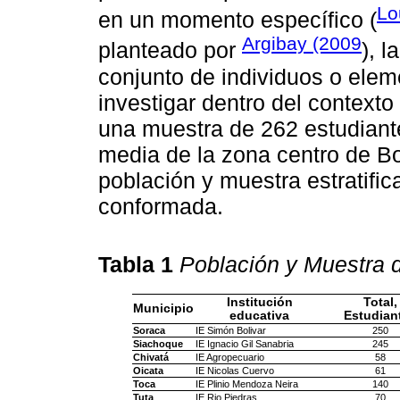
Lo
en un momento específico (
Argibay (2009
planteado por
), 
conjunto de individuos o ele
investigar dentro del contexto
una muestra de 262 estudiante
media de la zona centro de B
población y muestra estratif
conformada.
Tabla 1
Población y Muestra d
Institución
Total,
Municipio
educativa
Estudian
Soraca
IE Simón Bolivar
250
Siachoque
IE Ignacio Gil Sanabria
245
Chivatá
IE Agropecuario
58
Oicata
IE Nicolas Cuervo
61
Toca
IE Plinio Mendoza Neira
140
Tuta
IE Rio Piedras
70