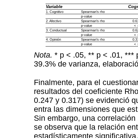
Variable
Cogn
1. Cognitivo
Spearman's rho
p-value
2. Afectivo
Spearman's rho
0.6
p-value
< 
3. Conductual
Spearman's rho
0.6
p-value
< 
4. Opinión
Spearman's rho
0.3
p-value
< 
Nota.
* p < .05, ** p < .01, ***
39.3% de varianza, elaboració
Finalmente, para el cuestionar
resultados del coeficiente Rh
0.247 y 0.317) se evidenció qu
entra las dimensiones que est
Sin embargo, una correlación s
se observa que la relación en
estadísticamente significativa