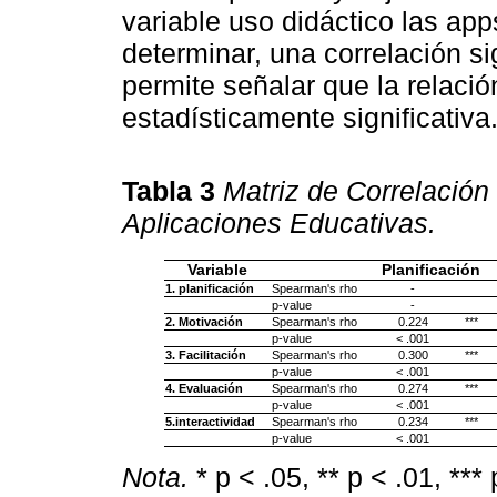
variable uso didáctico las ap
determinar, una correlación si
permite señalar que la relaci
estadísticamente significativa
Tabla 3
Matriz de Correlación
Aplicaciones Educativas.
Variable
Planificación
1. planificación
Spearman's rho
-
p-value
-
2. Motivación
Spearman's rho
0.224
***
p-value
< .001
3. Facilitación
Spearman's rho
0.300
***
p-value
< .001
4. Evaluación
Spearman's rho
0.274
***
p-value
< .001
5.interactividad
Spearman's rho
0.234
***
p-value
< .001
Nota.
* p < .05, ** p < .01, ***