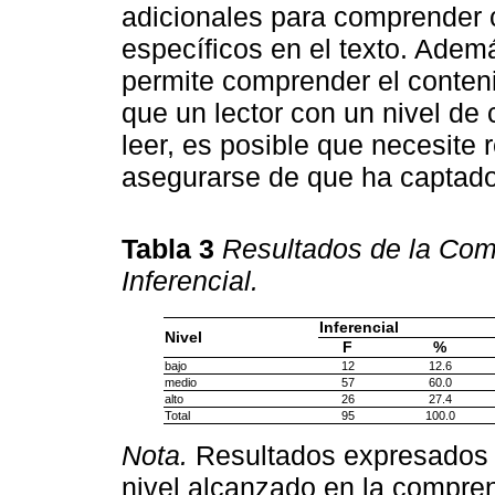
adicionales para comprender 
específicos en el texto. Adem
permite comprender el conten
que un lector con un nivel d
leer, es posible que necesite 
asegurarse de que ha captado 
Tabla 3
Resultados de la Comp
Inferencial.
Inferencial
Nivel
F
%
bajo
12
12.6
medio
57
60.0
alto
26
27.4
Total
95
100.0
Nota.
Resultados expresados e
nivel alcanzado en la compren