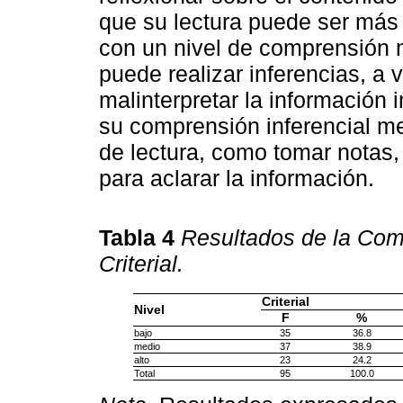
que su lectura puede ser más 
con un nivel de comprensión 
puede realizar inferencias, a
malinterpretar la información 
su comprensión inferencial me
de lectura, como tomar notas,
para aclarar la información.
Tabla 4
Resultados de la Comp
Criterial.
Criterial
Nivel
F
%
bajo
35
36.8
medio
37
38.9
alto
23
24.2
Total
95
100.0