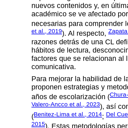
nuevos contenidos y, en últim
académico se ve afectado por 
necesarias para comprender lo
et al., 2019
Zapata
). Al respecto,
razones detrás de una CL defi
hábitos de lectura, desconocim
factores que se relacionan al
comunicativa.
Para mejorar la habilidad de l
proponen estrategias y metod
Chura-
años de escolarización (
Valero-Ancco et al., 2023
), así c
Benitez-Lima et al., 2014
Del Cue
(
;
2015
). Estas metodologías perm