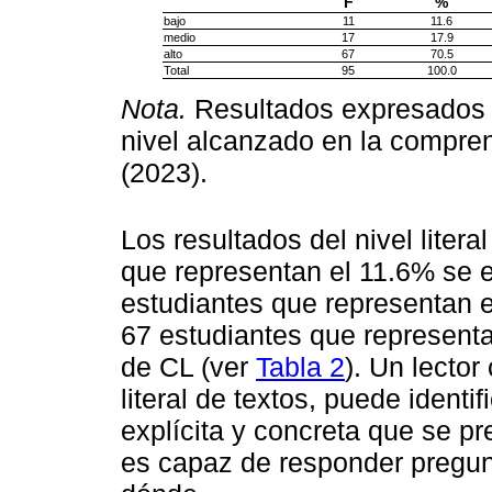
F
%
bajo
11
11.6
medio
17
17.9
alto
67
70.5
Total
95
100.0
Nota.
Resultados expresados e
nivel alcanzado en la comprens
(2023).
Los resultados del nivel liter
que representan el 11.6% se e
estudiantes que representan e
67 estudiantes que representa
de CL (ver
Tabla 2
). Un lector
literal de textos, puede ident
explícita y concreta que se pr
es capaz de responder pregun