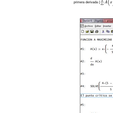
(
d
primera derivada (
A
x
d
d
x
A
(
x
)
d
x