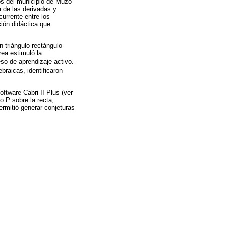
os del municipio de Muzo
 de las derivadas y
currente entre los
ción didáctica que
n triángulo rectángulo
ea estimuló la
so de aprendizaje activo.
braicas, identificaron
oftware Cabri II Plus (ver
o P sobre la recta,
ermitió generar conjeturas