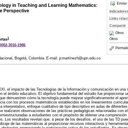
Enviar 
nology in Teaching and Learning Mathematics:
e Perspective
Indicadore
Links rela
Compartir
Otros
1
Otros
rtas
-0002-3016-1986
Permali
acional, Bogotá, Colombia. E-mail: jcmartínezh@upn.edu.co
 XXI, el impacto de las Tecnologías de la Información y comunicación en una m
n el ámbito educativo. El objetivo fundamental del estudio fue proporcionar u
que demuestren cómo la tecnología puede mejorar significativamente el apren
ia con los procesos matemáticos establecidos en los lineamientos curricul
interpretativo, enfoque cualitativo de tipo descriptivo en aulas de diferentes 
se realizaron observaciones de las prácticas pedagógicas relacionadas con e
semiestructuradas a estudiantes con el propósito de obtener una comprensió
s. Los resultados revelan que, a pesar de los desafíos, el uso de las TD pue
dizaje de las matemáticas al proporcionar recursos interactivos y herramientas
abstractos promoviendo la participación activa de los estudiantes. Se obse