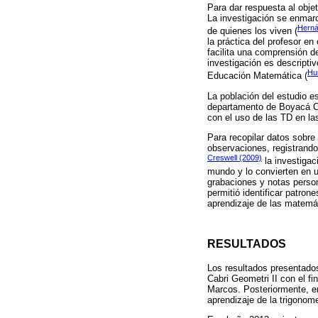
Para dar respuesta al obje
La investigación se enmarc
Herná
de quienes los viven (
la práctica del profesor e
facilita una comprensión de
investigación es descriptiv
Hu
Educación Matemática (
La población del estudio e
departamento de Boyacá Col
con el uso de las TD en l
Para recopilar datos sobre 
observaciones, registrand
Creswell (2009)
la investigac
mundo y lo convierten en u
grabaciones y notas persona
permitió identificar patro
aprendizaje de las matemá
RESULTADOS
Los resultados presentados
Cabri Geometri II con el f
Marcos. Posteriormente, en
aprendizaje de la trigonom