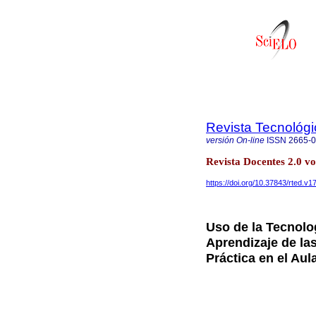
Revista Tecnológ
versión On-line
ISSN
2665-
Revista Docentes 2.0 v
https://doi.org/10.37843/rted.v1
Uso de la Tecnolog
Aprendizaje de la
Práctica en el Aul