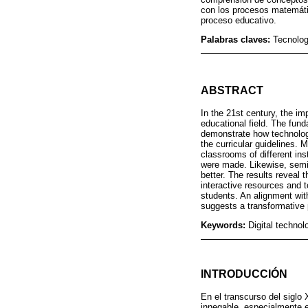
con los procesos matemátic
proceso educativo.
Palabras claves:
Tecnolog
ABSTRACT
In the 21st century, the i
educational field. The fun
demonstrate how technology
the curricular guidelines. 
classrooms of different ins
were made. Likewise, semi-
better. The results reveal 
interactive resources and t
students. An alignment wit
suggests a transformative p
Keywords:
Digital techno
INTRODUCCIÓN
En el transcurso del siglo
innegable, especialmente 