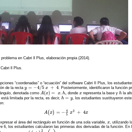
problema en Cabri ll Plus, elaboración propia (2014).
Cabri ll Plus.
opciones “coordenadas” o “ecuación” del software Cabri II Plus, los estudiante
=
−
4
/
5
+
4
ón de la recta
y
x
. Posteriormente, identificaron la función 
y
=
-
4
/
5
x
+
4
(
)
=
.
,
ctángulo, denotada como
A
x
x
h
donde
x
representa la base y
h
la alt
A
(
x
)
=
x
.
h
,
x
h
=
 está limitada por la recta, es decir,
h
y
, los estudiantes sustituyeron este
h
=
y
en:
4
2
=
−
+
4
(
)
A
x
x
x
A
(
x
)
=
-
4
5
x
2
+
4
x
5
xpresar el área del rectángulo en función de una sola variable,
x
, utilizando 
x
ve 6, los estudiantes calcularon las primeras dos derivadas de la función. En 
2