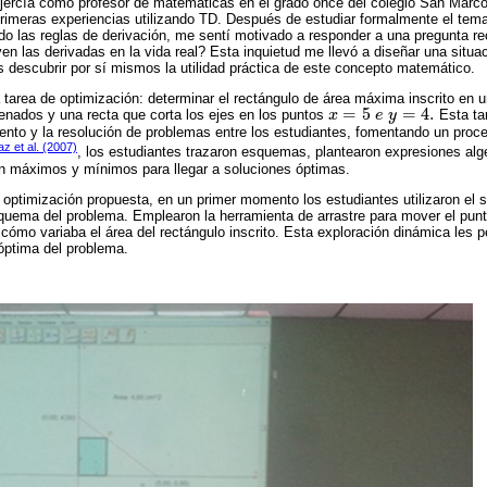
ejercía como profesor de matemáticas en el grado once del colegio San Marc
rimeras experiencias utilizando TD. Después de estudiar formalmente el tema
ndo las reglas de derivación, me sentí motivado a responder a una pregunta re
en las derivadas en la vida real? Esta inquietud me llevó a diseñar una situa
es descubrir por sí mismos la utilidad práctica de este concepto matemático.
 tarea de optimización: determinar el rectángulo de área máxima inscrito en u
=
5
=
4
.
enados y una recta que corta los ejes en los puntos
x
e
y
Esta tar
x
=
5
e
y
=
4
.
nto y la resolución de problemas entre los estudiantes, fomentando un proce
az et al. (2007)
, los estudiantes trazaron esquemas, plantearon expresiones alge
ron máximos y mínimos para llegar a soluciones óptimas.
 optimización propuesta, en un primer momento los estudiantes utilizaron el s
squema del problema. Emplearon la herramienta de arrastre para mover el punt
cómo variaba el área del rectángulo inscrito. Esta exploración dinámica les p
 óptima del problema.