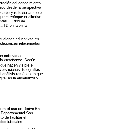
eración del conocimiento.
iado desde la perspectiva
cribir y reflexionar sobre
ue el enfoque cualitativo
ntes. El tipo de
la TD en la en la
tituciones educativas en
pedagógicas relacionadas
on entrevistas,
 la enseñanza. Según
 que hacen visible el
versaciones, fotografías,
l análisis temático, lo que
gital en la enseñanza y
cra el uso de Derive 6 y
io Departamental San
 de facilitar el
eo tutoriales.