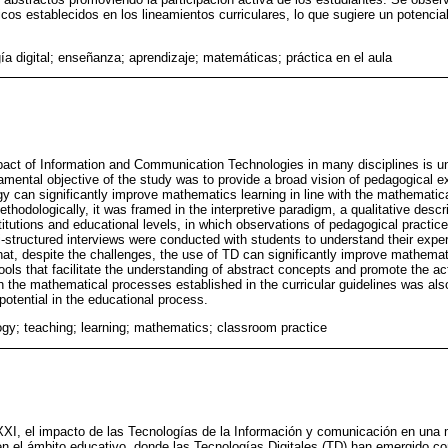
os establecidos en los lineamientos curriculares, lo que sugiere un potencial
ía digital; enseñanza; aprendizaje; matemáticas; práctica en el aula
mpact of Information and Communication Technologies in many disciplines is un
damental objective of the study was to provide a broad vision of pedagogical e
 can significantly improve mathematics learning in line with the mathematic
Methodologically, it was framed in the interpretive paradigm, a qualitative descr
titutions and educational levels, in which observations of pedagogical practice
structured interviews were conducted with students to understand their expe
that, despite the challenges, the use of TD can significantly improve mathemat
ools that facilitate the understanding of abstract concepts and promote the act
h the mathematical processes established in the curricular guidelines was al
otential in the educational process.
logy; teaching; learning; mathematics; classroom practice
 XXI, el impacto de las Tecnologías de la Información y comunicación en una m
en el ámbito educativo, donde las Tecnologías Digitales (TD) han emergido c