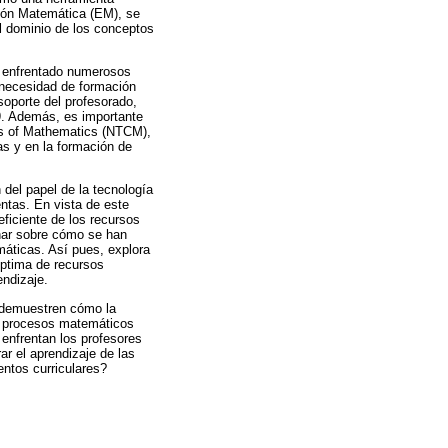
ción Matemática (EM), se
l dominio de los conceptos
ha enfrentado numerosos
 necesidad de formación
oporte del profesorado,
9. Además, es importante
rs of Mathematics (NTCM),
as y en la formación de
del papel de la tecnología
entas. En vista de este
eficiente de los recursos
onar sobre cómo se han
máticas. Así pues, explora
óptima de recursos
endizaje.
e demuestren cómo la
os procesos matemáticos
 enfrentan los profesores
r el aprendizaje de las
ntos curriculares?