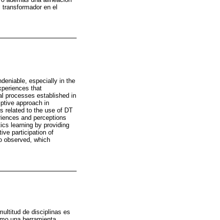
 transformador en el
deniable, especially in the
xperiences that
al processes established in
iptive approach in
s related to the use of DT
riences and perceptions
ics learning by providing
ive participation of
so observed, which
ultitud de disciplinas es
omo una herramienta