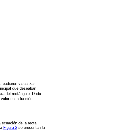
s pudieron visualizar
principal que deseaban
ura del rectángulo. Dado
 valor en la función
la ecuación de la recta.
la
Figura 2
se presentan la