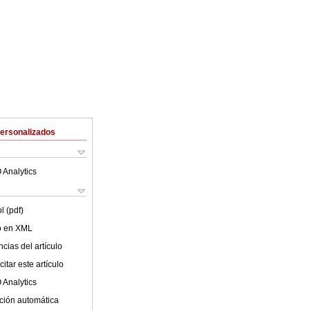
Personalizados
 Analytics
l (pdf)
lo en XML
cias del artículo
itar este artículo
 Analytics
ción automática