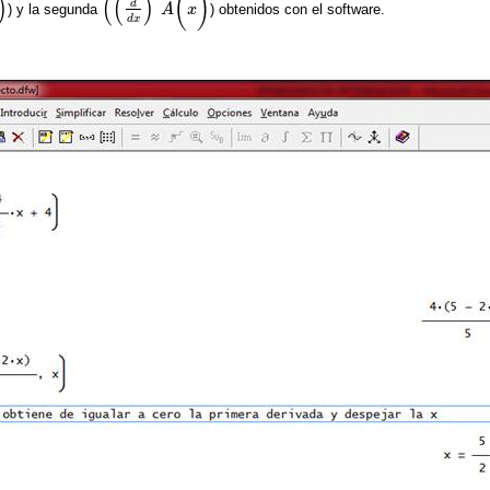
(
)
)
(
(
)
d
) y la segunda
A
x
) obtenidos con el software.
(
(
d
d
x
)
2
A
(
x
)
d
x