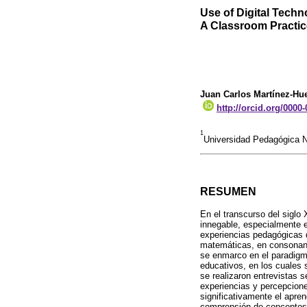
Use of Digital Tech
A Classroom Practic
Juan Carlos Martínez-Hue
http://orcid.org/0000
1
Universidad Pedagógica N
RESUMEN
En el transcurso del siglo
innegable, especialmente e
experiencias pedagógicas 
matemáticas, en consonanc
se enmarco en el paradigma 
educativos, en los cuales 
se realizaron entrevistas 
experiencias y percepcione
significativamente el apren
comprensión de conceptos 