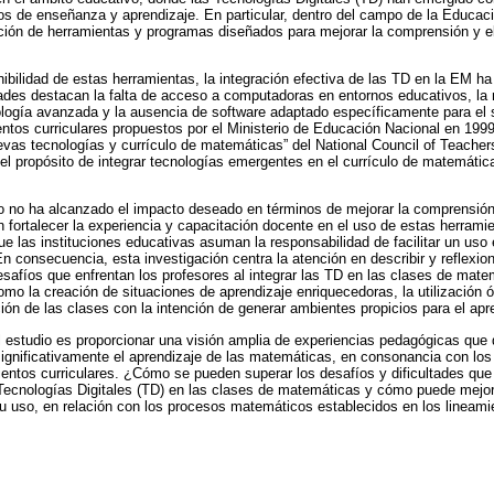
os de enseñanza y aprendizaje. En particular, dentro del campo de la Educa
ación de herramientas y programas diseñados para mejorar la comprensión y e
nibilidad de estas herramientas, la integración efectiva de las TD en la EM 
ltades destacan la falta de acceso a computadoras en entornos educativos, la
logía avanzada y la ausencia de software adaptado específicamente para el s
ntos curriculares propuestos por el Ministerio de Educación Nacional en 199
evas tecnologías y currículo de matemáticas” del National Council of Teache
el propósito de integrar tecnologías emergentes en el currículo de matemátic
o no ha alcanzado el impacto deseado en términos de mejorar la comprensión 
en fortalecer la experiencia y capacitación docente en el uso de estas herrami
e las instituciones educativas asuman la responsabilidad de facilitar un uso 
En consecuencia, esta investigación centra la atención en describir y reflexi
safíos que enfrentan los profesores al integrar las TD en las clases de mate
o la creación de situaciones de aprendizaje enriquecedoras, la utilización 
ción de las clases con la intención de generar ambientes propicios para el apr
l estudio es proporcionar una visión amplia de experiencias pedagógicas qu
significativamente el aprendizaje de las matemáticas, en consonancia con l
ientos curriculares. ¿Cómo se pueden superar los desafíos y dificultades que
 Tecnologías Digitales (TD) en las clases de matemáticas y cómo puede mejora
 uso, en relación con los procesos matemáticos establecidos en los lineamie