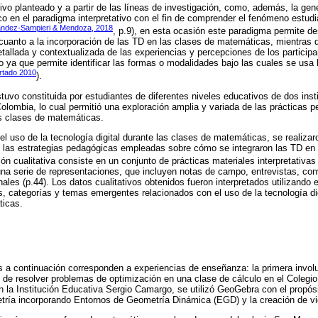
tivo planteado y a partir de las líneas de investigación, como, además, la gen
o en el paradigma interpretativo con el fin de comprender el fenómeno estud
ndez-Sampieri & Mendoza, 2018
, p.9), en esta ocasión este paradigma permite des
n cuanto a la incorporación de las TD en las clases de matemáticas, mientras q
tallada y contextualizada de las experiencias y percepciones de los participa
o ya que permite identificar las formas o modalidades bajo las cuales se usa 
rtado 2010
).
stuvo constituida por estudiantes de diferentes niveles educativos de dos ins
ombia, lo cual permitió una exploración amplia y variada de las prácticas 
as clases de matemáticas.
el uso de la tecnología digital durante las clases de matemáticas, se realizar
o las estrategias pedagógicas empleadas sobre cómo se integraron las TD en
ión cualitativa consiste en un conjunto de prácticas materiales interpretativas
na serie de representaciones, que incluyen notas de campo, entrevistas, con
les (p.44). Los datos cualitativos obtenidos fueron interpretados utilizando e
nes, categorías y temas emergentes relacionados con el uso de la tecnología di
ticas.
 a continuación corresponden a experiencias de enseñanza: la primera involu
in de resolver problemas de optimización en una clase de cálculo en el Coleg
 la Institución Educativa Sergio Camargo, se utilizó GeoGebra con el propósito
etría incorporando Entornos de Geometría Dinámica (EGD) y la creación de vid