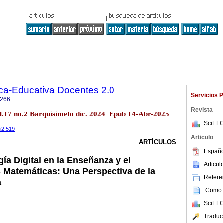
ica-Educativa Docentes 2.0
Servicios 
0266
Revista
ol.17 no.2 Barquisimeto dic. 2024 Epub 14-Abr-2025
SciELO
7i2.519
Articulo
ARTÍCULOS
Españo
ía Digital en la Enseñanza y el
Articu
s Matemáticas: Una Perspectiva de la
Referen
a
Como c
SciELO
Traduc