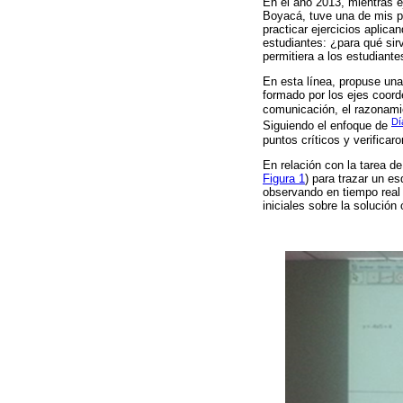
En el año 2013, mientras 
Boyacá, tuve una de mis p
practicar ejercicios aplica
estudiantes: ¿para qué sirv
permitiera a los estudiant
En esta línea, propuse una
formado por los ejes coord
comunicación, el razonamie
Dí
Siguiendo el enfoque de
puntos críticos y verifica
En relación con la tarea de
Figura 1
) para trazar un e
observando en tiempo real 
iniciales sobre la solución