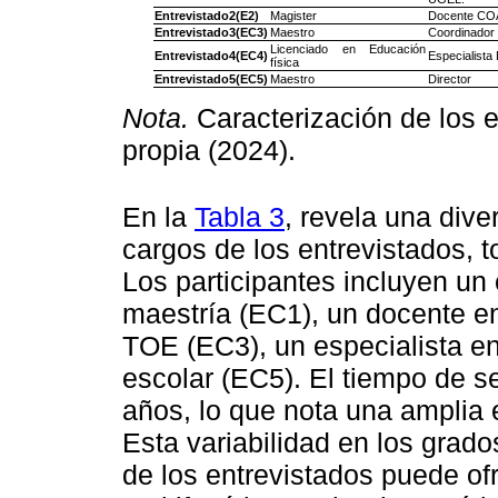
Entrevistado2(E2)
Magister
Docente C
Entrevistado3(EC3)
Maestro
Coordinador
Licenciado en Educación
Entrevistado4(EC4)
Especialista
física
Entrevistado5(EC5)
Maestro
Director
Nota.
Caracterización de los e
propia (2024).
En la
Tabla 3
, revela una div
cargos de los entrevistados, t
Los participantes incluyen un
maestría (EC1), un docente e
TOE (EC3), un especialista en
escolar (EC5). El tiempo de se
años, lo que nota una amplia 
Esta variabilidad en los grad
de los entrevistados puede of