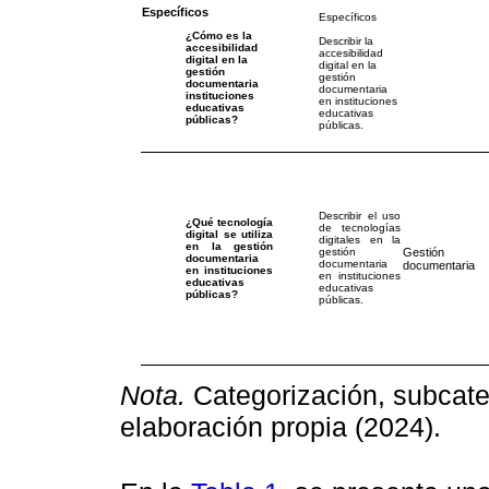
Específicos
Específicos
¿Cómo es la
Describir la
accesibilidad
accesibilidad
digital en la
digital en la
gestión
gestión
documentaria
documentaria
instituciones
en instituciones
educativas
educativas
públicas?
públicas.
Describir el uso
¿Qué tecnología
de tecnologías
digital se utiliza
digitales en la
en la gestión
Gestión
gestión
documentaria
documentaria
documentaria
en instituciones
en instituciones
educativas
educativas
públicas?
públicas.
Nota.
Categorización, subcateg
elaboración propia (2024).