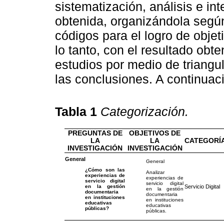
sistematización, análisis e in
obtenida, organizándola según
códigos para el logro de objet
lo tanto, con el resultado obte
estudios por medio de triangu
las conclusiones. A continuaci
Tabla 1
Categorización.
PREGUNTAS DE
OBJETIVOS DE
LA
LA
CATEGORÍ
INVESTIGACIÓN
INVESTIGACIÓN
General
General
¿Cómo son las
Analizar
experiencias de
experiencias de
servicio digital
servicio digital
Servicio Digital
en la gestión
en la gestión
documentaria
documentaria
en instituciones
en instituciones
educativas
educativas
públicas?
públicas.