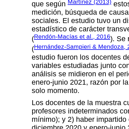
Martínez (2013)
que según
estos
medición, búsqueda de causa
sociales. El estudio tuvo un d
estadístico de carácter trans
Rendón-Macías et al., 2016
(
). Se
Hernández-Sampieri & Mendoza, 
(
estudio fueron los docentes 
variables estudiadas junto con
análisis se midieron en el pe
enero-junio 2021, razón por la
solo momento.
Los docentes de la muestra cum
profesores indeterminados con
mínimo); y 2) haber impartido 
diciembre 2020 y enero-junio 