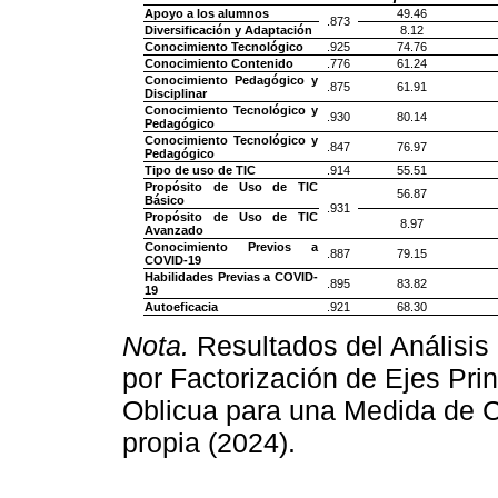
Apoyo a los alumnos
49.46
.873
Diversificación y Adaptación
8.12
Conocimiento Tecnológico
.925
74.76
Conocimiento Contenido
.776
61.24
Conocimiento Pedagógico y
.875
61.91
Disciplinar
Conocimiento Tecnológico y
.930
80.14
Pedagógico
Conocimiento Tecnológico y
.847
76.97
Pedagógico
Tipo de uso de TIC
.914
55.51
Propósito de Uso de TIC
56.87
Básico
.931
Propósito de Uso de TIC
8.97
Avanzado
Conocimiento Previos a
.887
79.15
COVID-19
Habilidades Previas a COVID-
.895
83.82
19
Autoeficacia
.921
68.30
Nota.
Resultados del Análisis 
por Factorización de Ejes Pri
Oblicua para una Medida de C
propia (2024).